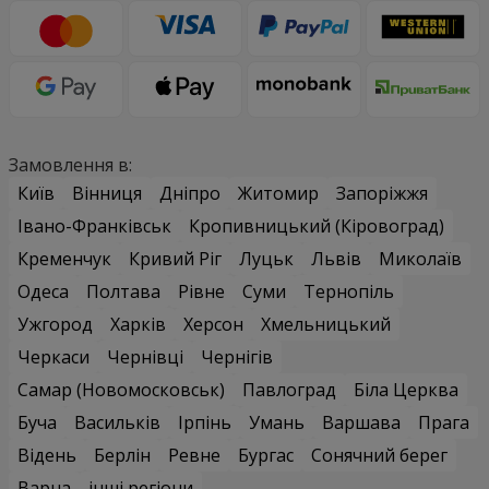
Замовлення в:
Київ
Вінниця
Дніпро
Житомир
Запоріжжя
Івано-Франківськ
Кропивницький (Кіровоград)
Кременчук
Кривий Ріг
Луцьк
Львів
Миколаїв
Одеса
Полтава
Рівне
Суми
Тернопіль
Ужгород
Харків
Херсон
Хмельницький
Черкаси
Чернівці
Чернігів
Самар (Новомосковськ)
Павлоград
Біла Церква
Буча
Васильків
Ірпінь
Умань
Варшава
Прага
Відень
Берлін
Ревне
Бургас
Сонячний берег
Варна
інші регіони