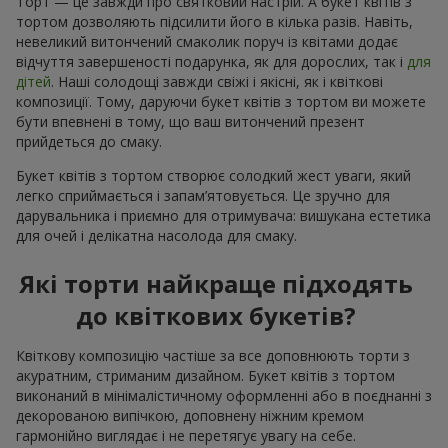
Торт — це завжди про святковий настрій. А букет квітів з
тортом дозволяють підсилити його в кілька разів. Навіть,
невеликий витончений смаколик поруч із квітами додає
відчуття завершеності подарунка, як для дорослих, так і
для
дітей
. Наші солодощі завжди свіжі і якісні, як і квіткові
композиції. Тому, даруючи букет квітів з тортом ви можете
бути впевнені в тому, що ваш витончений презент
прийдеться до смаку.
Букет квітів з тортом створює солодкий жест уваги, який
легко сприймається і запам’ятовується. Це зручно для
дарувальника і приємно для отримувача: вишукана естетика
для очей і делікатна насолода для смаку.
Які торти найкраще підходять
до квіткових букетів?
Квіткову композицію частіше за все доповнюють торти з
акуратним, стриманим дизайном. Букет квітів з тортом
виконаний в мінімалістичному оформленні або в поєднанні з
декорованою випічкою, доповнену ніжним кремом
гармонійно виглядає і не перетягує увагу на себе.