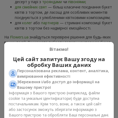
десерт у парі з
трояндами
чи
півоніями
;
для сімейних свят
— більш класичне поєднання букет
квітів з тортом, де ласощі для особливих моментів
поєднуються з улюбленими квітковими композиціям;
для
колег
або
партнерів
— стримані композиції букет
квітів з тортом без надмірної емоційності.
На
Flowers.ua
знайдуться перевірені рішення для будь-яких
ваших подій. Ви можете вибрати готову композицію букет
квітів з тортом з відповідного розділу каталогу або
Вітаємо!
замовити окремо солодкий дарунок і вподобані квіти.
Більше варіантів серед
акційних пропозицій
та хітів.
Цей сайт запитує Вашу згоду на
обробку Ваших даних
Торти з живими квітами —
Персоналізована реклама, контент, аналітика,
вимірювання ефективності
краса та смак в одному
Збереження і/або доступ до інформації на
подарунку
Вашому пристрої
Інформація з Вашого пристрою (наприклад, файли
Торти з живими квітами – це сучасне поєднання
cookie та унікальні ідентифікатори) буде доступна
флористики та гастрономічної естетики. Ексклюзивний
постачальникам. Крім того, вони, а також цей сайт
десерт в поєднанні з
вишуканим букетом
виглядає ефектно,
або застосунок зможуть зберігати інформацію з
стильно й підкреслює особливість події, як
день
Вашого пристрою та обробляти Ваші персональні дані.