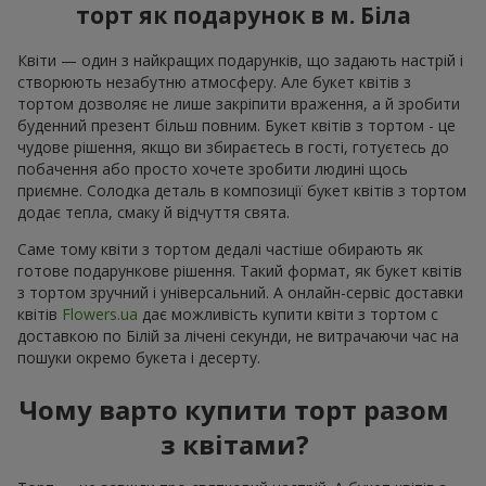
торт як подарунок в м. Біла
Квіти — один з найкращих подарунків, що задають настрій і
створюють незабутню атмосферу. Але букет квітів з
тортом дозволяє не лише закріпити враження, а й зробити
буденний презент більш повним. Букет квітів з тортом - це
чудове рішення, якщо ви збираєтесь в гості, готуєтесь до
побачення або просто хочете зробити людині щось
приємне. Солодка деталь в композиції букет квітів з тортом
додає тепла, смаку й відчуття свята.
Саме тому квіти з тортом дедалі частіше обирають як
готове подарункове рішення. Такий формат, як букет квітів
з тортом зручний і універсальний. А онлайн-сервіс доставки
квітів
Flowers.ua
дає можливість купити квіти з тортом с
доставкою по Білій за лічені секунди, не витрачаючи час на
пошуки окремо букета і десерту.
Чому варто купити торт разом
з квітами?