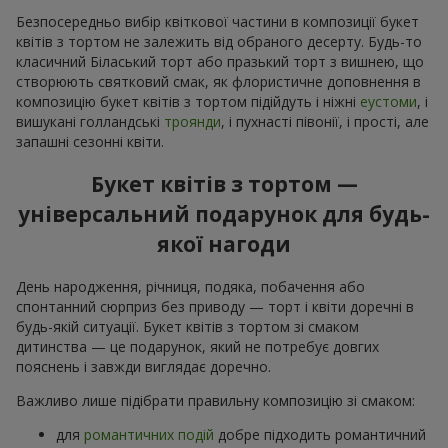
Безпосередньо вибір квіткової частини в композиції букет
квітів з тортом не залежить від обраного десерту. Будь-то
класичний Біласький торт або празький торт з вишнею, що
створюють святковий смак, як флористичне доповнення в
композицію букет квітів з тортом підійдуть і ніжні
еустоми
, і
вишукані голландські
троянди
, і пухнасті півонії, і прості, але
запашні сезонні квіти.
Букет квітів з тортом —
універсальний подарунок для будь-
якої нагоди
День народження, річниця, подяка, побачення або
спонтанний сюрприз без приводу — торт і квіти доречні в
будь-якій ситуації. Букет квітів з тортом зі смаком
дитинства — це подарунок, який не потребує довгих
пояснень і завжди виглядає доречно.
Важливо лише підібрати правильну композицію зі смаком:
для
романтичних подій
добре підходить романтичний