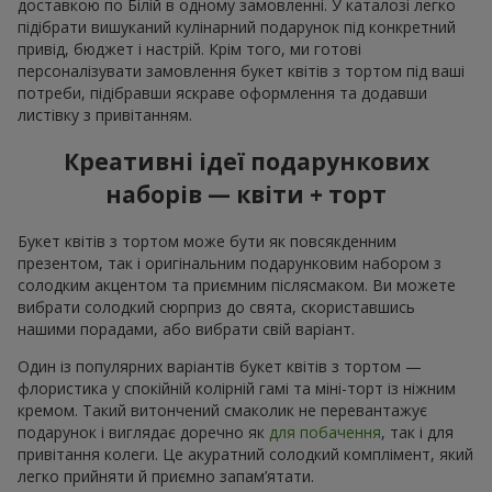
доставкою по Білій в одному замовленні. У каталозі легко
підібрати вишуканий кулінарний подарунок під конкретний
привід, бюджет і настрій. Крім того, ми готові
персоналізувати замовлення букет квітів з тортом під ваші
потреби, підібравши яскраве оформлення та додавши
листівку з привітанням.
Креативні ідеї подарункових
наборів — квіти + торт
Букет квітів з тортом може бути як повсякденним
презентом, так і оригінальним подарунковим набором з
солодким акцентом та приємним післясмаком. Ви можете
вибрати солодкий сюрприз до свята, скориставшись
нашими порадами, або вибрати свій варіант.
Один із популярних варіантів букет квітів з тортом —
флористика у спокійній колірній гамі та міні-торт із ніжним
кремом. Такий витончений смаколик не перевантажує
подарунок і виглядає доречно як
для побачення
, так і для
привітання колеги. Це акуратний солодкий комплімент, який
легко прийняти й приємно запам’ятати.