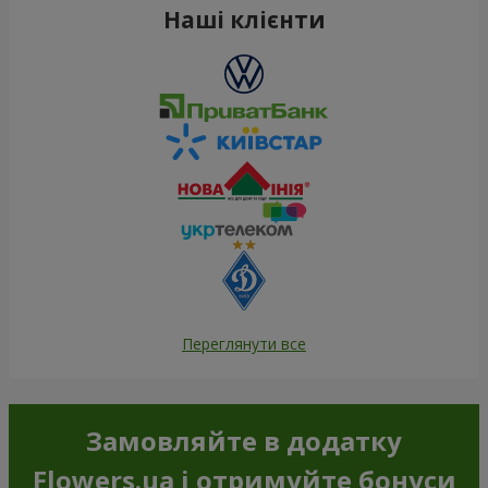
Наші клієнти
Переглянути все
Замовляйте в додатку
Flowers.ua і отримуйте бонуси