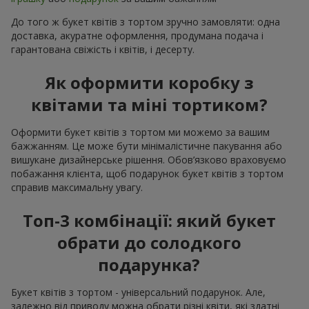
До того ж букет квітів з тортом зручно замовляти: одна
доставка, акуратне оформлення, продумана подача і
гарантована свіжість і квітів, і десерту.
Як оформити коробку з
квітами та міні тортиком?
Оформити букет квітів з тортом ми можемо за вашим
бажжанням. Це може бути мінімалістичне пакування або
вишукане дизайнерське рішення. Обов’язково враховуємо
побажання клієнта, щоб подарунок букет квітів з тортом
справив максимальну увагу.
Топ-3 комбінації: який букет
обрати до солодкого
подарунка?
Букет квітів з тортом - універсальний подарунок. Але,
залежно від приводу можна обрати різні квіти, які здатні