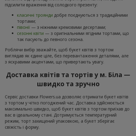
підсилити враження від солодкого презенту:
класичні троянди
добре поєднуються з традиційними
тортами;
півонії
— з ніжними кремовими десертами;
сезонні квіти
— з оригінальними ягідним тортами, що
так пасують до певного сезона.
Роблячи вибір зважайте, щоб букет квітів з тортом
виглядав як єдине ціле, без перевантаження деталями, але
з яскравими акцентами, що привертають увагу.
Доставка квітів та тортів у м. Біла —
швидко та зручно
Сервіс доставки Flowers.ua дозволяє отримати букет квітів
з тортом у чітко погоджений час. Доставка здійснюється
максимально швидко, щоб букет квітів з тортом приїхав до
вас в ідеальному стані. Дотримується температурний
режим, торт захищений упаковкою, а букет зберігає
свіжість і форму.