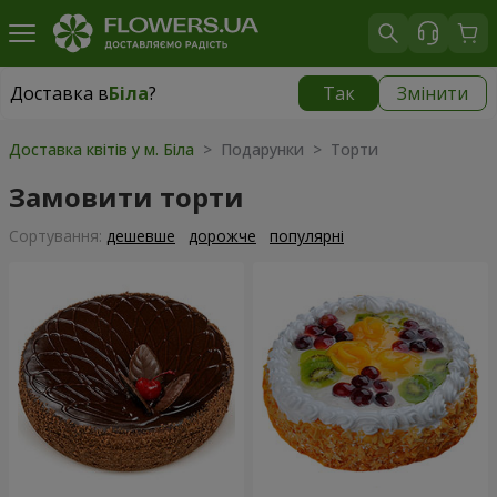
Доставка в
Біла
?
Так
Змінити
Доставка в
Біла
|
безкоштовно
Доставка квітів у м. Біла
> Подарунки > Торти
Замовити торти
Сортування:
дешевше
дорожче
популярні