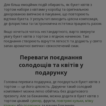
Для більш емоційних подій обирають, як букет квітів з
тортом набори з квітами у коробці та оригінальною
декорованою випічкою в пакуванні, що повторюють
відтінки букета. У результаті виходить цілісна композиція,
де флористика та гастрономічна естетика працюють разом.
Якщо хочеться чогось нестандартного, варто звернути
увагу букет квітів з тортом з ягідною начинкою. Такі
поєднання створюють відчуття легкості та додають у свято
запах ароматної випічки і свіжоспечений смак.
Переваги поєднання
солодощів та квітів у
подарунку
Головна перевага подарунка, де поєднується букет квітів з
тортом — це його цілісність. Даруючи такий солодкий
комплімент можна легко обійтись без додаткового
презенту. Але за бажанням, можна додати в букет квітів з
тортом цікавий
сувенір
, фрукти,
повітряні кульки
,
м’яку
іграшку
або
подарунок
за вашим бажанням