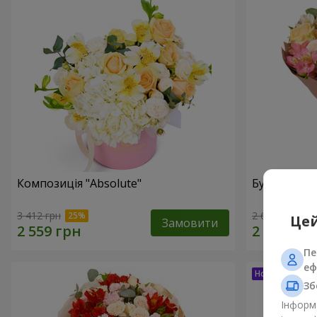
Композиція "Absolute"
Букет "Шед
3 412 грн
2 624 грн
Цей
Замовити
Пе
еф
Зб
Інформа