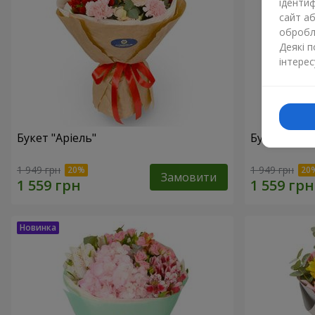
ідентиф
сайт а
обробля
Деякі 
інтерес
Букет "Аріель"
Букет "Світ
1 949 грн
1 949 грн
Замовити