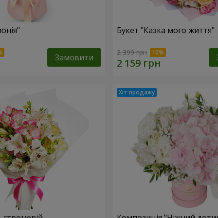
онія"
Букет "Казка мого життя"
2 399 грн
Замовити
льстромерій
Композиція "Ніжний доти