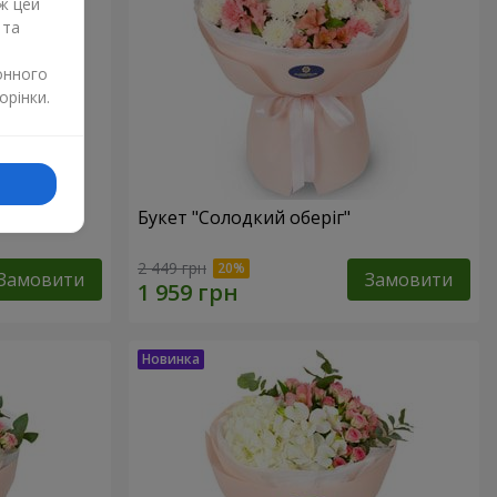
ж цей
 та
онного
орінки.
Букет "Солодкий оберіг"
2 449 грн
Замовити
Замовити