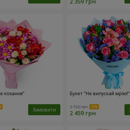
не кохання"
Букет "Не випускай мрію!"
2 732 грн
Замовити