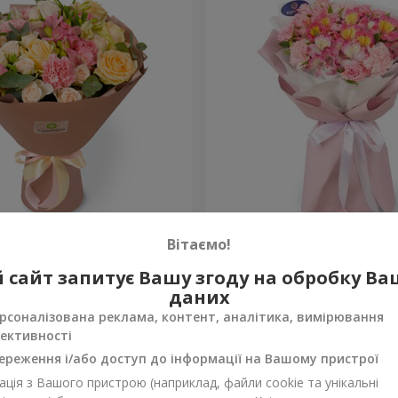
евр"
Букет "Океан квітів"
Вітаємо!
1 443 грн
 сайт запитує Вашу згоду на обробку В
Замовити
даних
рсоналізована реклама, контент, аналітика, вимірювання
ективності
ереження і/або доступ до інформації на Вашому пристрої
ція з Вашого пристрою (наприклад, файли cookie та унікальні