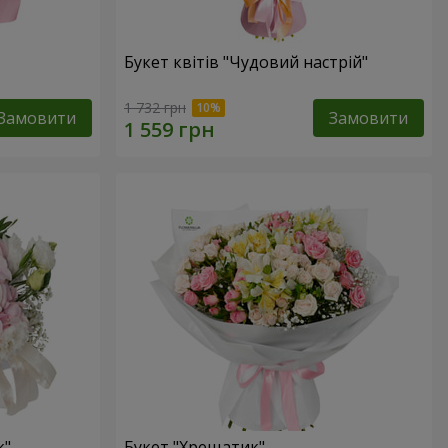
Букет квітів "Чудовий настрій"
1 732 грн
Замовити
Замовити
к"
Букет "Хрещатик"