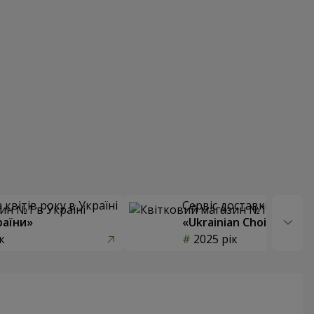
квітів року в Україні
Сервіс доставки квітів
раїни»
«Ukrainian Choice»
к
2025 рік