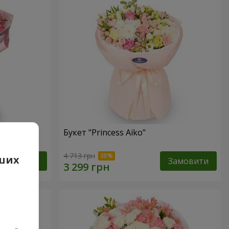
Букет "Princess Aiko"
4 713 грн
аших
Замовити
Замовити