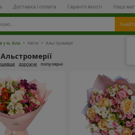
a
Доставка і оплата
Гарантії якості
Наші ма
Знайт
в у м. Біла
> Квіти > Альстромерії
 Альстромерії
ешевше
дорожче
популярні