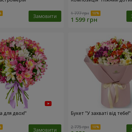
1 777 грн
Замовити
а для двох!"
Букет "У захваті від тебе!"
2 775 грн
Замовити