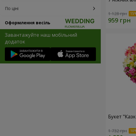
По ціні
1 128 грн
Оформлення весіль
Завантажуйте наш мобільний
додаток
Букет "Казк
1 732 грн