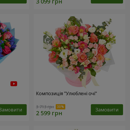
Композиція "Улюблені очі"
3 713 грн
Замовити
Замовити