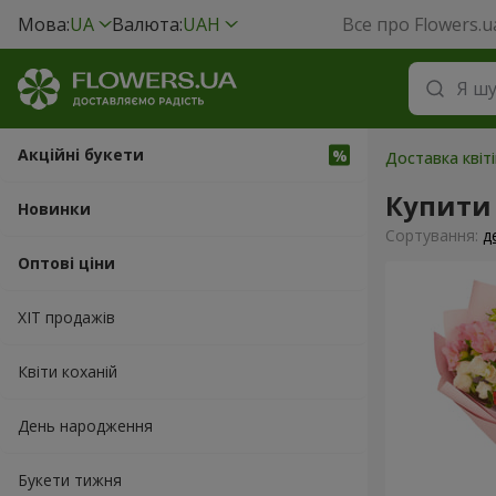
Мова:
UA
Валюта:
UAH
Все про Flowers.u
Акційні букети
Доставка квіті
Купити
Новинки
Сортування:
д
Оптові ціни
ХІТ продажів
Квіти коханій
День народження
Букети тижня