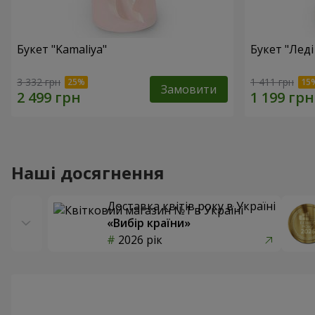
Букет "Kamaliya"
Букет "Леді
3 332 грн
1 411 грн
Замовити
Наші досягнення
Доставка квітів року в Україні
«Вибір країни»
2026 рік