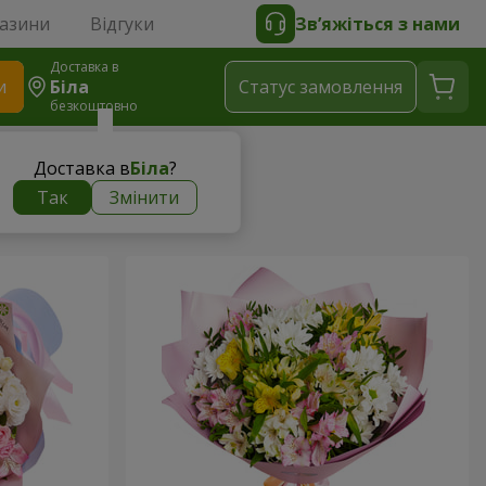
газини
Відгуки
Зв’яжіться з нами
Доставка в
и
Біла
Статус замовлення
безкоштовно
Доставка в
Біла
?
Так
Змінити