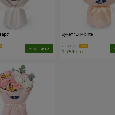
тарс"
Букет "El Monte"
2 069 грн
Замовити