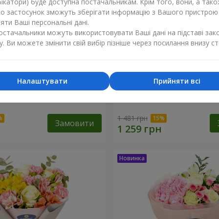
ікатори) буде доступна постачальникам. Крім того, вони, а тако
бо застосунок зможуть зберігати інформацію з Вашого пристрою
ти Ваші персональні дані.
постачальники можуть використовувати Ваші дані на підставі зак
у. Ви можете змінити свій вибір пізніше через посилання внизу ст
Налаштувати
Прийняти всі
лана"
Букет "Рожевий зефір"
1 481 грн
Замовити