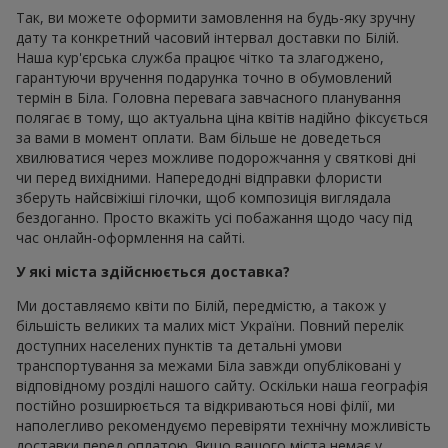
Так, ви можете оформити замовлення на будь-яку зручну
дату та конкретний часовий інтервал доставки по Білій.
Наша кур'єрська служба працює чітко та злагоджено,
гарантуючи вручення подарунка точно в обумовлений
термін в Біла. Головна перевага завчасного планування
полягає в тому, що актуальна ціна квітів надійно фіксується
за вами в момент оплати. Вам більше не доведеться
хвилюватися через можливе подорожчання у святкові дні
чи перед вихідними. Напередодні відправки флористи
зберуть найсвіжіші гілочки, щоб композиція виглядала
бездоганно. Просто вкажіть усі побажання щодо часу під
час онлайн-оформлення на сайті.
У які міста здійснюється доставка?
Ми доставляємо квіти по Білій, передмістю, а також у
більшість великих та малих міст України. Повний перелік
доступних населених пунктів та детальні умови
транспортування за межами Біла завжди опубліковані у
відповідному розділі нашого сайту. Оскільки наша географія
постійно розширюється та відкриваються нові філії, ми
наполегливо рекомендуємо перевіряти технічну можливість
доставки перед оплатою. Якщо вашого міста немає у