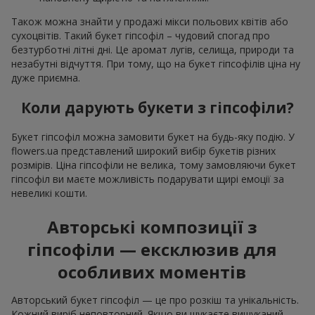
Також можна знайти у продажі мікси польових квітів або
сухоцвітів. Такий букет гіпсофіл – чудовий спогад про
безтурботні літні дні. Це аромат лугів, селища, природи та
незабутні відчуття. При тому, що на букет гіпсофілів ціна ну
дуже приємна.
Коли дарують букети з гіпсофіли?
Букет гіпсофіл можна замовити букет на будь-яку подію. У
flowers.ua представлений широкий вибір букетів різних
розмірів. Ціна гіпсофіли не велика, тому замовляючи букет
гіпсофіл ви маєте можливість подарувати щирі емоції за
невеликі кошти.
Авторські композиції з
гіпсофіли — ексклюзив для
особливих моментів
Авторський букет гіпсофіл — це про розкіш та унікальність.
Кожний виріб неповторний. Якщо ви шукаєте вишуканий