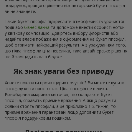
подарунок, кращого рішення ніж авторський букет гіпсофіл
ви не знайдете.
Такий букет гіпсофіл підкреслить атмосферність урочистої
події або
бізнес ланча
та допоможе внести особисті нотки
у квіткову композицію. Довіртесь вибору флористів або
надайте власні побажання з оформлення на букет гіпсофіл,
щоб отримати найкращий результат. А з урахуванням того,
що гілка гіпсофіли ціна невелика, таке дизайнерське рішення
ще й заощадить ваш бюджет.
Як знак уваги без приводу
Хочете показати прояв щирих почуттів? Ви можете купити
гіпсофілу квіти просто так. Ціна гіпсофіл не велика.
Різнобарвна хмаринка квіточок, що складають букет
гіпсофіл, справить приємне враження. А якщо розуміти
скільки стоять гіпсофіли, а це приблизно 1-2 тижня, то
приємні враження гарантовані якщо доповнити букет
гіпсофіл подарунковим кошиком.