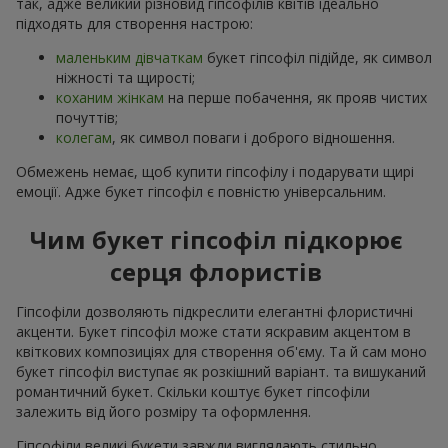
так, адже великий різновид гіпсофілів квітів ідеально
підходять для створення настрою:
маленьким дівчаткам
букет гіпсофіл підійде, як символ
ніжності та щирості;
коханим жінкам
на перше побачення, як прояв чистих
почуттів;
колегам
, як символ поваги і доброго відношення.
Обмежень немає, щоб купити гіпсофілу і подарувати щирі
емоції. Адже букет гіпсофіл є повністю універсальним.
Чим букет гіпсофіл підкорює
серця флористів
Гіпсофіли дозволяють підкреслити елегантні флористичні
акценти. Букет гіпсофіл може стати яскравим акцентом в
квіткових композиціях для створення об'єму. Та й сам моно
букет гіпсофіл виступає як розкішний варіант. та вишуканий
романтичний букет. Скільки коштує букет гіпсофіли
залежить від його розміру та оформлення.
Гіпсофіли великі букети завжди виглядають стильно,