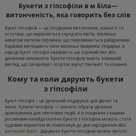
Букети з гіпсофіли в м Біла—
витонченість, яка говорить без слів
Букет гіпсофіла — це поєднання витончення, ніжності та
естетики, що вирізняється серед всіх квітів. Маленькі
невагомі квіткові перлинки, що переливаються райдужними
барвами виглядають наче маленькі хмаринки. Недарма, в
народі букет гіпсофіл називають ще зоряний пил або
диханням немовляти. Букети гіпсофіли мають зовнішній
вигляд, що зачаровує і огортає відчуттям магії та кохання.
Кому та коли дарують букети
з гіпсофіли
Букет гіпсофіл – це ідеальний подарунок для дівчат та
жінок. Купити гіпсофілу — значить обрати ідеальне
аранжування для святкових подій. А в поєднанні з іншими
рослинами калейдоскопічні букети з гіпсофіли можуть стати
чудовим варіантом як композиція до дня народження або
весільний букет
. Дарувати букети гіпсофіли можна просто