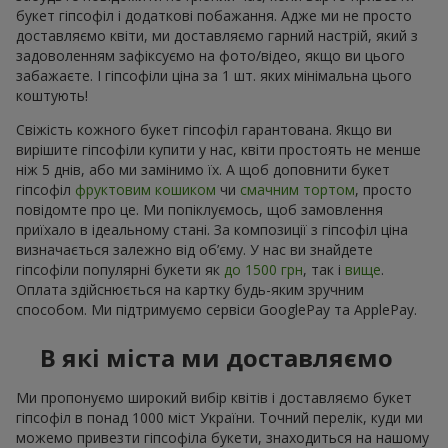
букет гіпсофіл і додаткові побажання. Адже ми не просто
доставляємо квіти, ми доставляємо гарний настрій, який з
задоволенням зафіксуємо на фото/відео, якщо ви цього
забажаєте. І гіпсофіли ціна за 1 шт. яких мінімальна цього
коштують!
Свіжість кожного букет гіпсофіл гарантована. Якщо ви
вирішите гіпсофіли купити у нас, квіти простоять не менше
ніж 5 днів, або ми замінимо їх. А щоб доповнити букет
гіпсофіл
фруктовим кошиком
чи
смачним тортом
, просто
повідомте про це. Ми попіклуємось, щоб замовлення
приїхало в ідеальному стані. За композиції з гіпсофіл ціна
визначається залежно від об’єму. У нас ви знайдете
гіпсофіли популярні букети як
до 1500 грн
, так і
вище
.
Оплата здійснюється на картку будь-яким зручним
способом. Ми підтримуємо сервіси GooglePay та ApplePay.
В які міста ми доставляємо
Ми пропонуємо широкий вибір квітів і доставляємо букет
гіпсофіл в понад 1000 міст України. Точний перелік, куди ми
можемо привезти гіпсофіла букети, знаходиться на нашому