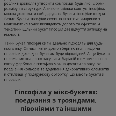
рослина дозволяє утворити композиції будь-якої форми,
розміру та структури. А знаючи скільки коштує гіпсофіла,
можна дозволити собі дарувати букети гіпсофіли щодня.
Великі букети гіпсофіли схожі на гігантські хмаринки з
маленьких квіточок виглядають дорого та ефектно. А
тендітний щільний букет гіпсофіл дає відчуття затишку на
ніжності.
Такий букет гіпсофіл квіти ідеально підходять для будь-
якого віку. Сітчасті квіти довго зберігаються, якщо на
гіпсофіли догляд за букетом буде відповідний. А ще букет з
гіпсофіл можна легко засушити. Варіацій в оформленні на
квітку фарбована гіпсофіла можна досягти за рахунок
поєднання кольорів та додавання декоративних елементів
й стилізації у подарункову обгортку, що мають букети з
гіпсофіли.
Гіпсофіла у мікс-букетах:
поєднання з трояндами,
півоніями та іншими