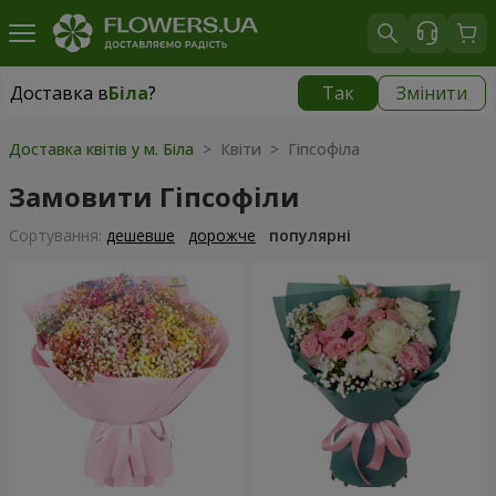
Доставка в
Біла
?
Так
Змінити
Доставка в
Біла
|
безкоштовно
Доставка квітів у м. Біла
> Квіти > Гіпсофіла
Замовити Гіпсофіли
Сортування:
дешевше
дорожче
популярні