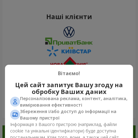
Наші клієнти
Вітаємо!
Цей сайт запитує Вашу згоду на
обробку Ваших даних
Персоналізована реклама, контент, аналітика,
вимірювання ефективності
Переглянути все
Збереження і/або доступ до інформації на
Вашому пристрої
Інформація з Вашого пристрою (наприклад, файли
cookie та унікальні ідентифікатори) буде доступна
Замовляйте в додатку
постачальникам. Крім того, вони, а також цей сайт