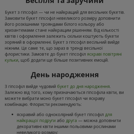
Весілля та заручини
Букет з гіпсофіл — чи не найкращий для весільних букетів.
Замовити букет гіпсофіл невеликого розміру доповнити
його розкішними трояндами білого кольору або
хризантемами стане найкращим рішенням. Від кількості
квітів і оформлення залежить скільки коштують букети
зоряний в оформленні. Букет з гіпсофіл весільний вийде
ніжним. Це саме те, що зараз в тренді весільної
флористики. Замовте до букет гіпсофіл
яскраві повітряні
кульки
, щоб додати ще більше позитивних емоцій.
День народження
З гіпсофіл вийде чудовий
букет до дня народження
.
Залежно від того, кому призначаються гіпсофіла квіти, ви
можете вибрати моно букет гіпсофіл чи яскраву
комбінацію. Флористи рекомендують:
яскравий або одноколірний букет гіпсофіл
для
найкращої подруги
або
друга
— можна доповнити
декоративні квіти іншими польовими рослинами
невеликого розміру;