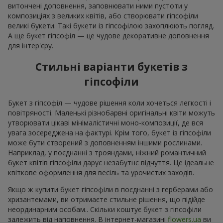
витончені доповнення, заповнювати ними пустоти у
композиціях з великих квітів, або створювати гіпсофіли
великі букети. Такі букети із гіпсофілою захоплюють погляд.
А ще букет гіпсофіл — це чудове декоративне доповнення
для інтер'єру.
Стильні варіанти букетів з
гіпсофіли
Букет з гіпсофіл — чудове рішення коли хочеться легкості і
повітряності. Маленькі різнобарвні оригінальні квіти можуть
утворювати цікаві мінімалістичні моно-композиції, де вся
увага зосереджена на фактурі. Крім того, букет із гіпсофіли
може бути створений з доповненням іншими рослинами.
Наприклад, у поєднанні з трояндами, ніжний романтичний
букет квітів гіпсофіли дарує незабутнє відчуття. Це ідеальне
квіткове оформлення для весіль та урочистих заходів.
Якщо ж купити букет гіпсофіли в поєднанні з герберами або
хризантемами, ви отримаєте стильне рішення, що підійде
неординарним особам.. Скільки коштує букет з гіпсофіли
залежить від наповнення. В інтернет-магазині
flowers.ua
ви