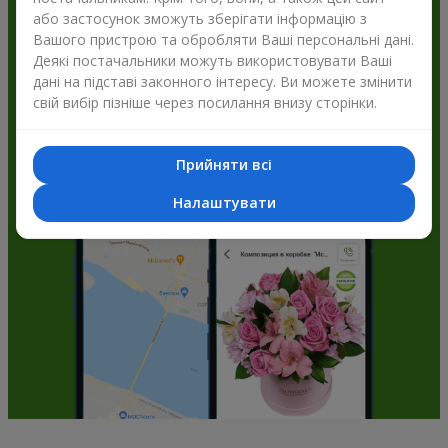
або застосунок зможуть зберігати інформацію з
Flowers.ua і отримуйте бонуси
Вашого пристрою та обробляти Ваші персональні дані.
Деякі постачальники можуть використовувати Ваші
дані на підставі законного інтересу. Ви можете змінити
свій вибір пізніше через посилання внизу сторінки.
Прийняти всі
Налаштувати