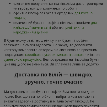
елегантне поєднання квітка гіпсофіла дає с трояндами
чи герберами для коліжанки по роботі;
ефектна гіпсофіла букет з орхідеями
для коханої
людини
;
величезний букет гіпсофіл з ніжними півоніями
для
найкращої мами в світі
або як
привітання з
народженням дитини
В будь-якому разі, перш ніж купити букет гіпсофіли
зважайте на смаки адресата і не забудьте доповнити
квіткову композицію авторською листівкою та приємним
подарунком:
коробкою цукерок
,
м’якою іграшкою
чи іншою
сувенірною продукцією
. Безпосередньо на гіпсофіла букет
ціна від цього не зміниться. Ви сплачуєте лише за додатки.
Доставка по Білій — швидко,
зручно, точно вчасно
Ми доставимо ваш букет гіпсофіли Біла протягом двох
годин. Все, що вам потрібно — вибрати композицію та
вказати адресу на доставку в м. Біла букет гіпсофіл. Не
забудьте повідомити потрібний час, коли варто привезти