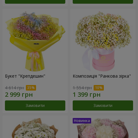
Букет "Крепдешин"
Композиція "Ранкова зірка"
4 614 грн
1 554 грн
Замовити
Замовити