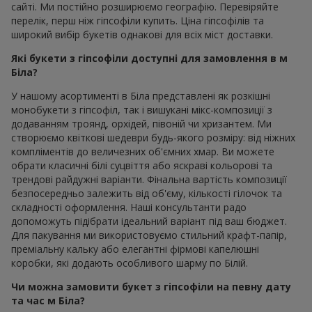
сайті. Ми постійно розширюємо географію. Перевіряйте
перелік, перш ніж гіпсофіли купить. Ціна гіпсофілів та
широкий вибір букетів однакові для всіх міст доставки.
Які букети з гіпсофіли доступні для замовлення в м
Біла?
У нашому асортименті в Біла представлені як розкішні
монобукети з гіпсофіл, так і вишукані мікс-композиції з
додаванням троянд, орхідей, півоній чи хризантем. Ми
створюємо квіткові шедеври будь-якого розміру: від ніжних
компліментів до величезних об'ємних хмар. Ви можете
обрати класичні білі суцвіття або яскраві кольорові та
трендові райдужні варіанти. Фінальна вартість композиції
безпосередньо залежить від об'єму, кількості гілочок та
складності оформлення. Наші консультанти радо
допоможуть підібрати ідеальний варіант під ваш бюджет.
Для пакування ми використовуємо стильний крафт-папір,
преміальну кальку або елегантні фірмові капелюшні
коробки, які додають особливого шарму по Білій.
Чи можна замовити букет з гіпсофіли на певну дату
та час м Біла?