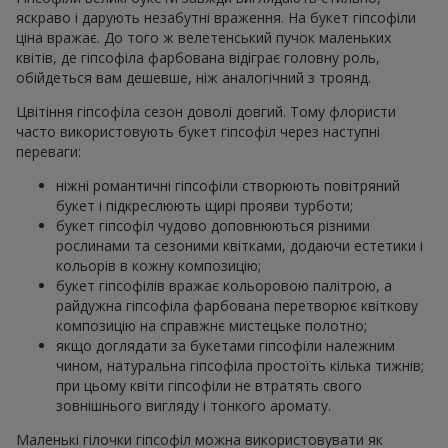
яскраво і дарують незабутні враження. На букет гіпсофіли
ціна вражає. До того ж велетенський пучок маленьких
квітів, де гіпсофіла фарбована відіграє головну роль,
обійдеться вам дешевше, ніж аналогічний з троянд.
Цвітіння гіпсофіла сезон доволі довгий. Тому флористи
часто використовують букет гіпсофіл через наступні
переваги:
ніжні романтичні гіпсофіли створюють повітряний
букет і підкреслюють щирі прояви турботи;
букет гіпсофіл чудово доповнюються різними
рослинами та сезоними квітками, додаючи естетики і
кольорів в кожну композицію;
букет гіпсофілів вражає кольоровою палітрою, а
райдужна гіпсофіла фарбована перетворює квіткову
композицію на справжнє мистецьке полотно;
якщо доглядати за букетами гіпсофіли належним
чином, натуральна гіпсофіла простоїть кілька тижнів;
при цьому квіти гіпсофіли не втратять свого
зовнішнього вигляду і тонкого аромату.
Маленькі гілочки гіпсофіл можна використовувати як