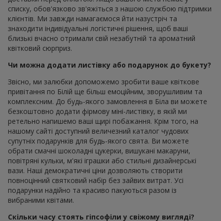
списку, обов'язково зв'яжіться з нашою службою підтримки
клієнтів. Ми завжди намагаємося йти назустріч та
знаходити індивідуальні логістичні рішення, щоб ваші
близькі вчасно отримали свій незабутній та ароматний
квітковий сюрприз.
Чи можна додати листівку або подарунок до букету?
Звісно, ми залюбки допоможемо зробити ваше квіткове
привітання по Білій ще більш емоційним, зворушливим та
комплексним. До будь-якого замовлення в Біла ви можете
безкоштовно додати фірмову міні-листівку, в якій ми
ретельно напишемо ваші щирі побажання. Крім того, на
нашому сайті доступний величезний каталог чудових
супутніх подарунків для будь-якого свята. Ви можете
обрати смачні шоколадні цукерки, вишукані макаруни,
повітряні кульки, м'які іграшки або стильні дизайнерські
вази. Наші демократичні ціни дозволяють створити
повноцінний святковий набір без зайвих витрат. Усі
подарунки надійно та красиво пакуються разом із
вибраними квітами.
Скільки часу стоять гіпсофіли у свіжому вигляді?