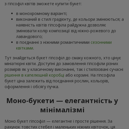
з гіпсофіл квітів зможете купити букет:
в монохромному варіанті;
виконаний в стилі градієнту, де кольори змінюються; а
наявність квітів гіпсофіла райдужна дозволяє
змінювати колір композиції від ніжно-рожевого до
лавандового;
в поєднанні з ніжними романтичними
сезонними
квітками
.
Тут знайдеться букет гіпсофіл до смаку кожного, хто цінує
мініатюрні квіти. Доступні до замовлення гіпсофіли різних
розмірів як у класичному виконанні, так і стилізовані сучасні
рішення в капелюшній коробці
або корзині. На гіпсофіла
букет ціна залежить від поєднання рослин, кольорів,
оформлення і обсягу пучка.
Моно-букети — елегантність у
мінімалізмі
Моно букет гіпсофіл — елегантне і просте рішення. За
рахунок товстих стебел і маленьких ніжних квіточок, ця