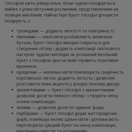
Гіпсофіли квіти універсальні. Вони чудово поєднується
майже з усіма квітучими рослинами, представленими на
полицях магазинів. Найчастіше букет гіпсофіл флористи
поєднують з:
трояндами — додають легкості та повітряності;
півоніями — ніжні квіти розбавляють величезні
бутони, букет гіпсофіл використовуються для
створення об'єму і додають композиції святкового
настрою; чудово виглядає як розкішний весільний
букет з гіпсофіли ціна на який справить позитивне
враження;
орхідеями — маленькі квіти пом’якшують графічність
королівської квітки, додають легкість і дозволяє
розставити певні акценти у флористичному декорі;
хризантемами — букет гіпсофіл з хризантемами
дозволяє досягти певного об’єму і створити легку
осінню композицію;
ліліями — дозволяє досягти гармонії форм;
герберами — букет гіпсофіл додає життєрадісних
фарб, пом’якшує великі щільні квіти і допомагають
перетворити суворий букет на ніжну композицію,
наповнену щирістю та натхненням.