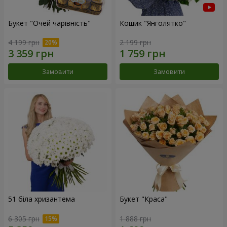
Букет "Очей чарівність"
Кошик "Янголятко"
4 199 грн
2 199 грн
Замовити
Замовити
51 біла хризантема
Букет "Краса"
6 305 грн
1 888 грн