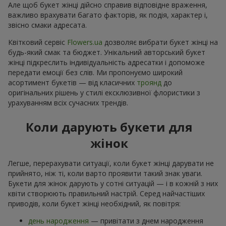
Але щоб букет жінці дійсно справив відповідне враження,
важливо врахувати багато факторів, як подія, характер і,
звісно смаки адресата.
Квітковий сервіс
Flowers.ua
дозволяє вибрати букет жінці на
будь-який смак та бюджет. Унікальний авторський букет
жінці підкреслить індивідуальність адресатки і допоможе
передати емоції без слів. Ми пропонуємо широкий
асортимент букетів — від класичних
троянд
до
оригінальних рішень у стилі ексклюзивної флористики з
урахуванням всіх сучасних трендів.
Коли дарують букети для
жінок
Легше, перерахувати ситуації, коли букет жінці дарувати не
прийнято, ніж ті, коли варто проявити такий знак уваги.
Букети для жінок дарують у сотні ситуацій — і в кожній з них
квіти створюють правильний настрій. Серед найчастіших
приводів, коли букет жінці необхідний, як повітря:
день народження
— привітати з днем народження