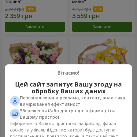
троянд"
милої"
2 949 грн
4 187 грн
Замовити
Замовити
Вітаємо!
Цей сайт запитує Вашу згоду на
обробку Ваших даних
Персоналізована реклама, контент, аналітика,
15 різнокольорових еустом
Кошик "Сонечко"
вимірювання ефективності
Збереження і/або доступ до інформації на
3 145 грн
1 777 грн
Вашому пристрої
Інформація з Вашого пристрою (наприклад, файли
cookie та унікальні ідентифікатори) буде доступна
Замовити
Замовити
постачальникам. Крім того, вони, а також цей сайт