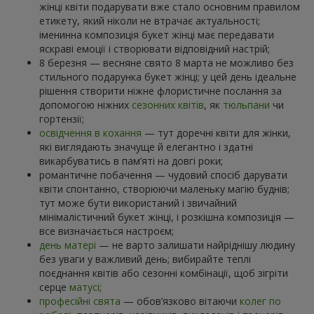
жінці квіти подарувати вже стало основним правилом
етикету, який ніколи не втрачає актуальності;
іменинна композиція букет жінці має передавати
яскраві емоції і створювати відповідний настрій;
8 березня — весняне свято 8 марта не можливо без
стильного подарунка букет жінці; у цей день ідеальне
рішення створити ніжне флористичне послання за
допомогою ніжних
сезонних квітів
, як
тюльпани
чи
гортензії;
освідчення в кохання
— тут доречні квіти для жінки,
які виглядають значуще й елегантно і здатні
викарбуватись в пам’яті на довгі роки;
романтичне побачення — чудовий спосіб дарувати
квіти спонтанно, створюючи маленьку магію буднів;
тут може бути використаний і звичайний
мінімалістичний букет жінці, і розкішна композиція —
все визначається настроєм;
день матері
— не варто залишати найріднішу людину
без уваги у важливий день; вибирайте теплі
поєднання квітів або сезонні комбінації, щоб зігріти
серце
матусі
;
професійні свята
— обов’язково вітаючи
колег по