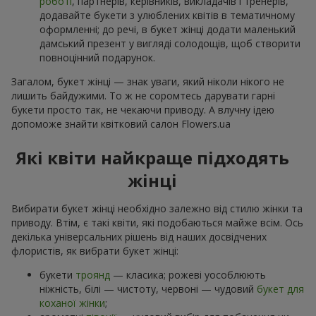
роботі
, партнерів, керівників, викладачів і тренерів,
додавайте букети з улюблених квітів в тематичному
оформленні; до речі, в букет жінці додати маленький
дамський презент у вигляді солодощів, щоб створити
повноцінний подарунок.
Загалом, букет жінці — знак уваги, який ніколи нікого не
лишить байдужими. То ж не соромтесь дарувати гарні
букети просто так, не чекаючи приводу. А влучну ідею
допоможе знайти квітковий салон Flowers.ua
Які квіти найкраще підходять
жінці
Вибирати букет жінці необхідно залежно від стилю жінки та
приводу. Втім, є такі квіти, які подобаються майже всім. Ось
декілька універсальних рішень від наших досвідчених
флористів, як вибрати букет жінці:
букети
троянд
— класика; рожеві уособлюють
ніжність, білі — чистоту, червоні — чудовий
букет для
коханої жінки
;