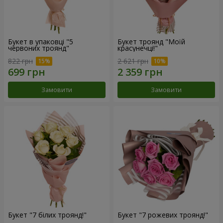
Букет в упаковці "5
Букет троянд "Моїй
червоних троянд"
красунечці!"
822 грн
2 621 грн
Замовити
Замовити
Букет "7 білих троянд!"
Букет "7 рожевих троянд!"