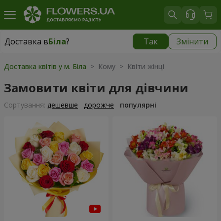
Доставка в
Біла
?
Так
Змінити
Доставка в
Біла
|
безкоштовно
Доставка квітів у м. Біла
> Кому > Квіти жінці
Замовити квіти для дівчини
Сортування:
дешевше
дорожче
популярні