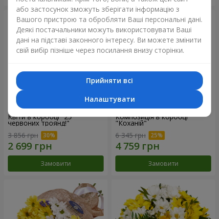
або застосунок зможуть зберігати інформацію з
Вашого пристрою та обробляти Ваші персональні дані.
Деякі постачальники можуть використовувати Ваші
дані на підставі законного інтересу. Ви можете змінити
свій вибір пізніше через посилання внизу сторінки.
Прийняти всі
Налаштувати
Квіти в коробці "25
Композиція в коробці
червоних троянд!"
"Коханій"
3 856 грн
6 345 грн
Замовити
Замовити