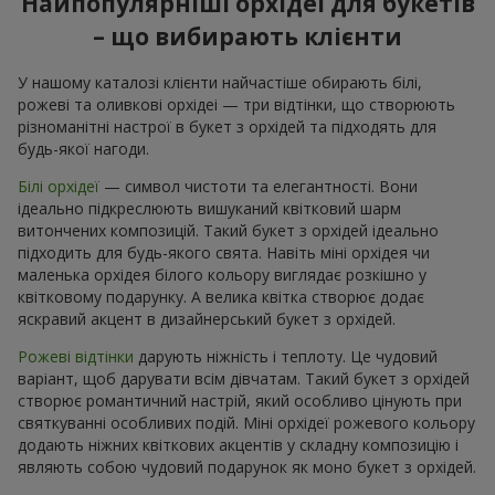
Найпопулярніші орхідеї для букетів
– що вибирають клієнти
У нашому каталозі клієнти найчастіше обирають білі,
рожеві та оливкові орхідеі — три відтінки, що створюють
різноманітні настрої в букет з орхідей та підходять для
будь-якої нагоди.
Білі орхідеї
— символ чистоти та елегантності. Вони
ідеально підкреслюють вишуканий квітковий шарм
витончених композицій. Такий букет з орхідей ідеально
підходить для будь-якого свята. Навіть міні орхідея чи
маленька орхідея білого кольору виглядає розкішно у
квітковому подарунку. А велика квітка створює додає
яскравий акцент в дизайнерський букет з орхідей.
Рожеві відтінки
дарують ніжність і теплоту. Це чудовий
варіант, щоб дарувати всім дівчатам. Такий букет з орхідей
створює романтичний настрій, який особливо цінують при
святкуванні особливих подій. Міні орхідеї рожевого кольору
додають ніжних квіткових акцентів у складну композицію і
являють собою чудовий подарунок як моно букет з орхідей.