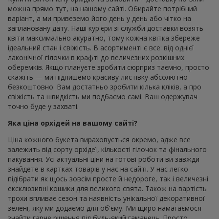
можна прямо тут, на нашому сайті. Обирайте потрібний
варіант, а ми привеземо його день у день або чітко на
заплановану дату. Наші кур'єри зі служби доставки возять
квіти максимально акуратно, тому кожна квітка збереже
ідеальний стан і свіжість. В асортименті є все: від однієї
лаконічної гілочки в крафті до величезних розкішних
оберемків. Якщо плануєте зробити сюрприз таємно, просто
скажіть — ми підпишемо красиву листівку абсолютно
безкоштовно. Вам достатньо зробити кілька кліків, а про
свіжість та швидкість ми подбаємо самі. Ваш одержувач
точно буде у захваті.
Яка ціна орхідей на вашому сайті?
Ціна кожного букета вираховується окремо, адже все
залежить від сорту орхідеї, кількості гілочок та фінального
пакування. Усі актуальні ціни на готові роботи ви завжди
знайдете в картках товарів у нас на сайті. У нас легко
підібрати як щось зовсім просте й недороге, так і величезні
ексклюзивні кошики для великого свята. Також на вартість
трохи впливає сезон та наявність унікальної декоративної
зелені, яку ми додаємо для об'єму. Ми щиро намагаємося
знайти гарне рішення під будь-який гаманець. Просто