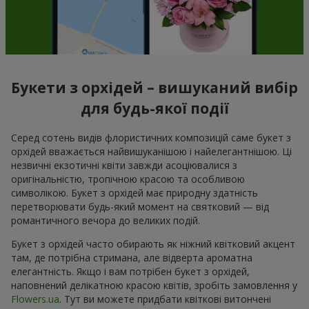
Букети з орхідей – вишуканий вибір
для будь-якої події
Серед сотень видів флористичних композицій саме букет з
орхідей вважається найвишуканішою і найелегантнішою. Ці
незвичні екзотичні квіти завжди асоціювалися з
оригінальністю, тропічною красою та особливою
символікою. Букет з орхідей має природну здатність
перетворювати будь-який момент на святковий — від
романтичного вечора до великих подій.
Букет з орхідей часто обирають як ніжний квітковий акцент
там, де потрібна стримана, але відверта ароматна
елегантність. Якщо і вам потрібен букет з орхідей,
наповнений делікатною красою квітів, зробіть замовлення у
Flowers.ua
. Тут ви можете придбати квіткові витончені