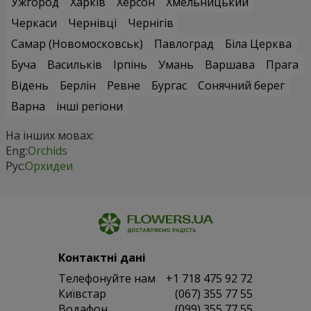
Ужгород
Харків
Херсон
Хмельницький
Черкаси
Чернівці
Чернігів
Самар (Новомосковськ)
Павлоград
Біла Церква
Буча
Васильків
Ірпінь
Умань
Варшава
Прага
Відень
Берлін
Ревне
Бургас
Сонячний берег
Варна
інші регіони
На інших мовах:
Eng:
Orchids
Рус:
Орхидеи
Контактні дані
Телефонуйте нам
+1 718 475 92 72
Київстар
(067) 355 77 55
Водафон
(099) 355 77 55