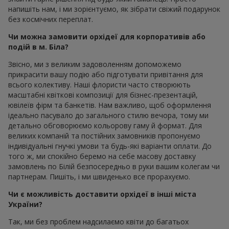
напишіть нам, і ми зорієнтуємо, як зібрати свіжий подарунок
без космічних переплат.
Чи можна замовити орхідеї для корпоративів або
подій в м. Біла?
Звісно, ми з великим задоволенням допоможемо
прикрасити вашу подію або підготувати привітання для
всього колективу. Наші флористи часто створюють
масштабні квіткові композиції для бізнес-презентацій,
ювілеїв фірм та банкетів. Нам важливо, щоб оформлення
ідеально пасувало до загального стилю вечора, тому ми
детально обговорюємо кольорову гаму й формат. Для
великих компаній та постійних замовників пропонуємо
індивідуальні гнучкі умови та будь-які варіанти оплати. До
того ж, ми спокійно беремо на себе масову доставку
замовлень по Білій безпосередньо в руки вашим колегам чи
партнерам. Пишіть, і ми швиденько все прорахуємо.
Чи є можливість доставити орхідеї в інші міста
України?
Так, ми без проблем надсилаємо квіти до багатьох