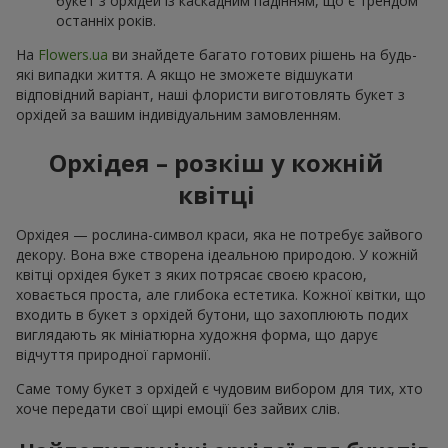
букет з орхідей із каскадним падінням, що є трендом
останніх років.
На
Flowers.ua
ви знайдете багато готових рішень на будь-
які випадки життя. А якщо не зможете відшукати
відповідний варіант, наші флористи виготовлять букет з
орхідей за вашим індивідуальним замовленням.
Орхідея – розкіш у кожній
квітці
Орхідея — рослина-символ краси, яка не потребує зайвого
декору. Вона вже створена ідеальною природою. У кожній
квітці орхідея букет з яких потрясає своєю красою,
ховається проста, але глибока естетика. Кожної квітки, що
входить в букет з орхідей бутони, що захоплюють подих
виглядають як мініатюрна художня форма, що дарує
відчуття природної гармонії.
Саме тому букет з орхідей є чудовим вибором для тих, хто
хоче передати свої щирі емоції без зайвих слів.