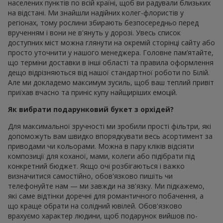
населених пунктів по всій країні, щоб ви радували близьких
на відстані. Ми знайшли надійних колег-флористів у
регіонах, тому рослини збирають безпосередньо перед
врученням і вони не в'януть у дорозі. Увесь список
доступних міст можна глянути на окремій сторінці сайту або
просто уточнити у нашого менеджера. Головне пам’ятайте,
що терміни доставки в інші області та правила оформлення
дещо відрізняються від нашої стандартної роботи по Білій.
Але ми докладемо максимум зусиль, щоб ваш теплий привіт
приїхав вчасно та приніс купу найщиріших емоцій.
Як вибрати подарунковий букет з орхідей?
Для максимальної зручності ми зробили прості фільтри, які
допоможуть вам швидко впорядкувати весь асортимент за
приводами чи кольорами. Можна в пару кліків відсіяти
композиції для коханої, мами, колеги або підібрати під
конкретний бюджет. Якщо очі розбігаються і важко
визначитися самостійно, обов'язково пишіть чи
телефонуйте нам — ми завжди на зв'язку. Ми підкажемо,
які саме відтінки доречні для романтичного побачення, а
що краще обрати на солідний ювілей. Обов'язково
врахуємо характер людини, щоб подарунок вийшов по-