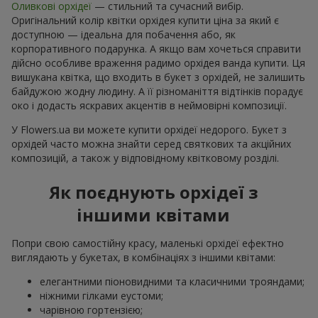
Оливкові орхідеї
— стильний та сучасний вибір.
Оригінальний колір квітки орхідея купити ціна за який є
доступною — ідеальна для побачення або, як
корпоративного подарунка. А якщо вам хочеться справити
дійсно особливе враження радимо орхідея ванда купити. Ця
вишукана квітка, що входить в букет з орхідей, не залишить
байдужою жодну людину. А її різноманіття відтінків порадує
око і додасть яскравих акцентів в неймовірні композиції.
У Flowers.ua ви можете купити орхідеї недорого. Букет з
орхідей часто можна знайти серед святкових та акційних
композицій, а також у відповідному квітковому розділі.
Як поєднують орхідеї з
іншими квітами
Попри свою самостійну красу, маленькі орхідеї ефектно
виглядають у букетах, в комбінаціях з іншими квітами:
елегантними піоновидними та класичними трояндами;
ніжними гілками еустоми;
чарівною гортензією;