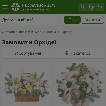
Доставка в
Біла
?
Так
Змінити
Доставка в
Біла
|
безкоштовно
Доставка квітів у м. Біла
> Квіти > Орхідеї
Замовити Орхідеї
Сортування
Підкатегорії