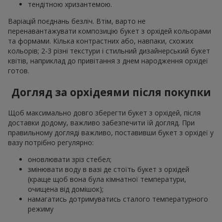
тендітною хризантемою.
Варіацій поєднань безліч. Втім, варто не
перенавантажувати композицію букет з орхідей кольорами
та формами. Кілька контрастних або, навпаки, схожих
кольорів; 2-3 різні текстури і стильний дизайнерський букет
квітів, наприклад до привітання з днем народження орхідеї
готов.
Догляд за орхідеями після покупки
Щоб максимально довго зберегти букет з орхідей, після
доставки додому, важливо забезпечити їй догляд. При
правильному догляді важливо, поставивши букет з орхідеї у
вазу потрібно регулярно:
оновлювати зріз стебел;
змінювати воду в вазі де стоїть букет з орхідей
(краще щоб вона була кімнатної температури,
очищена від домішок);
намагатись дотримуватись сталого температурного
режиму