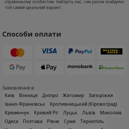
справжньому особистим. Наберіть нас, і ми разом знайдемо
той самий ідеальний варіант.
Способи оплати
Замовлення в:
Київ
Вінниця
Дніпро
Житомир
Запоріжжя
Івано-Франківськ
Кропивницький (Кіровоград)
Кременчук
Кривий Ріг
Луцьк
Львів
Миколаїв
Одеса
Полтава
Рівне
Суми
Тернопіль