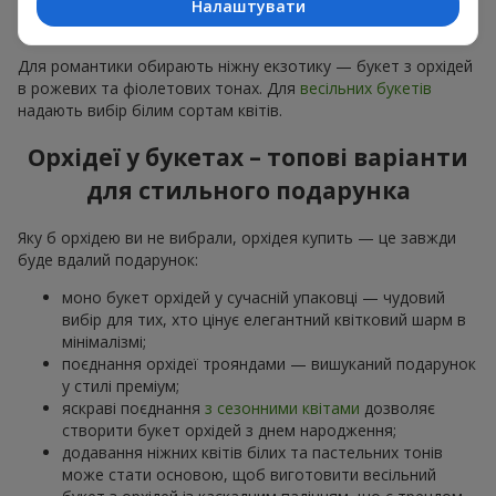
Налаштувати
особливої події: річниць,
побачень
,
днів народження
та
навіть
бізнес-привітань
.
Для романтики обирають ніжну екзотику — букет з орхідей
в рожевих та фіолетових тонах. Для
весільних букетів
надають вибір білим сортам квітів.
Орхідеї у букетах – топові варіанти
для стильного подарунка
Яку б орхідею ви не вибрали, орхідея купить — це завжди
буде вдалий подарунок:
моно букет орхідей у сучасній упаковці — чудовий
вибір для тих, хто цінує елегантний квітковий шарм в
мінімалізмі;
поєднання орхідеї трояндами — вишуканий подарунок
у стилі преміум;
яскраві поєднання
з сезонними квітами
дозволяє
створити букет орхідей з днем народження;
додавання ніжних квітів білих та пастельних тонів
може стати основою, щоб виготовити весільний