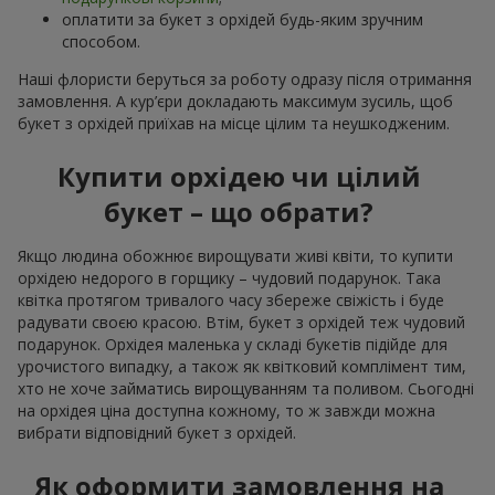
оплатити за букет з орхідей будь-яким зручним
способом.
Наші флористи беруться за роботу одразу після отримання
замовлення. А кур’єри докладають максимум зусиль, щоб
букет з орхідей приїхав на місце цілим та неушкодженим.
Купити орхідею чи цілий
букет – що обрати?
Якщо людина обожнює вирощувати живі квіти, то купити
орхідею недорого в горщику – чудовий подарунок. Така
квітка протягом тривалого часу збереже свіжість і буде
радувати своєю красою. Втім, букет з орхідей теж чудовий
подарунок. Орхідея маленька у складі букетів підійде для
урочистого випадку, а також як квітковий комплімент тим,
хто не хоче займатись вирощуванням та поливом. Сьогодні
на орхідея ціна доступна кожному, то ж завжди можна
вибрати відповідний букет з орхідей.
Як оформити замовлення на