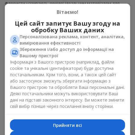
Флористи називають орхідеї ідеальним матеріалом для
незвичайної флористики. Букет з орхідей має чудовий
Вітаємо!
вигляд як моно рішення для оформлення приміщень, а
також як варіант міксу з іншими квітами, що зберігає свою
Цей сайт запитує Вашу згоду на
виразність у будь-якому форматі. Завдяки своїй структурі
обробку Ваших даних
орхідея дозволяє створювати композиції у класичному,
Персоналізована реклама, контент, аналітика,
мінімалістичному або сучасному стилі. Букет з орхідей
вимірювання ефективності
виглядає ефектно як у камерних, так і в масштабних
Збереження і/або доступ до інформації на
роботах, а її розкішні суцвіття легко стають центральним
Вашому пристрої
елементом композиції букет з орхідей. Залежно від
Інформація з Вашого пристрою (наприклад, файли
оформлення і сорту рослин різниться на орхідеї ціна.
cookie та унікальні ідентифікатори) буде доступна
Зважайте на це перш ніж замовити букет з орхідей.
постачальникам. Крім того, вони, а також цей сайт
або застосунок зможуть зберігати інформацію з
Кому дарують орхідеї?
Вашого пристрою та обробляти Ваші персональні дані.
Деякі постачальники можуть використовувати Ваші
Букет з орхідей універсальний і може підійти будь-кому. Їх
дані на підставі законного інтересу. Ви можете змінити
дарують
коханим жінками
,
мамі
,
дівчині
,
дружині
, сестрі,
свій вибір пізніше через посилання внизу сторінки.
подрузі,
колезі
або
бізнес-партнеру
. Сьогодні можна орхідеї
купити недорого, а тому шансів зробити бажаний
подарунок стає ще більше.
Прийняти всі
Букет з орхідей — ідеальна квіткова композиція для