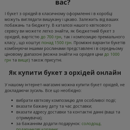
вас?
І букет з орхідей в класичному оформленні і в коробці
можуть виглядати вишукану і цікаво. Залежить від ваших
побажань та бюджету. В каталозі нашого квіткового
сервісу ви можете легко знайти, як бюджетний букет з
орхідей, вартістю
до 700 грн
, так і композицію преміального
класу , що коштує
понад 1500 грн
. Проміжні варіанти букетів
комбінуючи іншими рослинами представлені і в середньому
ціновому діапазоні (можна знайти на орхідея ціни
до 1000
грн
та
вище
) також присутні.
Як купити букет з орхідей онлайн
У нашому інтернет-магазині можна купити букет орхідей, не
докладаючи зусиль. Все що необхідно:
вибрати квіткову композицію для особливої події;
вказати бажану дату та час доставки;
вказати адресу доставки та контактні данні (ваші та
отримувача);
за бажанням додати подарунок:
солодощі,
подарункові корзини
;