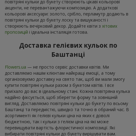
повітряні кульки до букету створюють цікаві кольорові
акценти, не перевантажуючи композицію. А додаткові
кольорові аксесуари: золото, срібло, перламутр додають в
повітряні кульки до букету лоску та вишуканості і
створюють вечірковий декор. Додайте квіти з
хітових
пропозицій
і ідеальна інсталяція готова.
Доставка гелієвих кульок по
Баштанці
Flowers.ua
— не просто сервіс доставки квітів. Ми
доставляємо нашім клієнтам найкращі емоції, а тому
організовуємо доставку на свято так, щоб ви мали змогу
купити повітряні кульки разом з букетом квітів. І все
приїхало до вас в ідеальному стані. Кожна повітряна кулька
надійно фіксується, щоб зберегти форму та зовнішній
вигляд. Доставляємо повітряні кульки до букету по всьому
Баштанці та передмістю, швидко та точно в обраний час. В
асортименті як гелієві кульки ціна на яких є доволі
бюджетною, так і кульки з гелієм ціна на які може
перевищувати вартість флористичної композиції. Які
вибирати повітряні кульки до букету вирішувати вам.