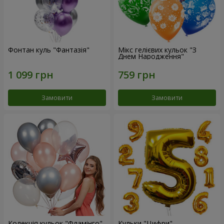
Фонтан куль "Фантазія"
Мікс гелієвих кульок "З
Днем Народження"
Замовити
Замовити
Колекція кульок "Фламінго"
Кульки "Цифри"