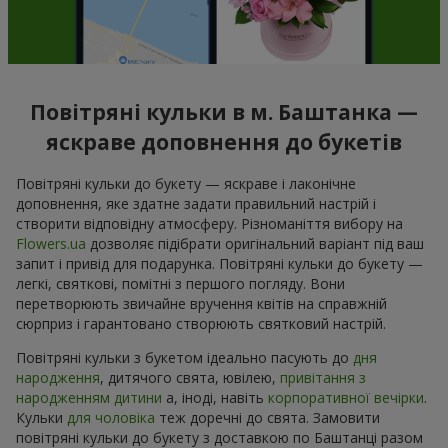
Повітряні кульки в м. Баштанка —
яскраве доповнення до букетів
Повітряні кульки до букету — яскраве і лаконічне
доповнення, яке здатне задати правильний настрій і
створити відповідну атмосферу. Різноманіття вибору на
Flowers.ua
дозволяє підібрати оригінальний варіант під ваш
запит і привід для подарунка. Повітряні кульки до букету —
легкі, святкові, помітні з першого погляду. Вони
перетворюють звичайне вручення квітів на справжній
сюрприз і гарантовано створюють святковий настрій.
Повітряні кульки з букетом ідеально пасують до
дня
народження
, дитячого свята, ювілею,
привітання з
народженням дитини
а, іноді, навіть
корпоративної вечірки
.
Кульки
для чоловіка
теж доречні до свята. Замовити
повітряні кульки до букету з доставкою по Баштанці разом