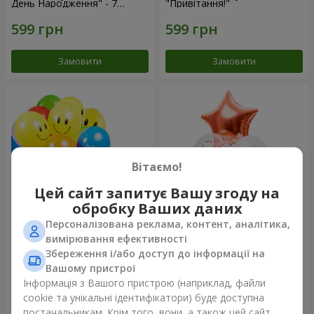
День Народження" - 7
"Привітання!"
кульок
Замовити
Замовити
Вітаємо!
Цей сайт запитує Вашу згоду на
обробку Ваших даних
Персоналізована реклама, контент, аналітика,
Колекція кульок "Веселий
Фонтан куль “Світ чудес”
вимірювання ефективності
День Народження" - 3
Збереження і/або доступ до інформації на
кульки
Вашому пристрої
Інформація з Вашого пристрою (наприклад, файли
cookie та унікальні ідентифікатори) буде доступна
Замовити
Замовити
постачальникам. Крім того, вони, а також цей сайт