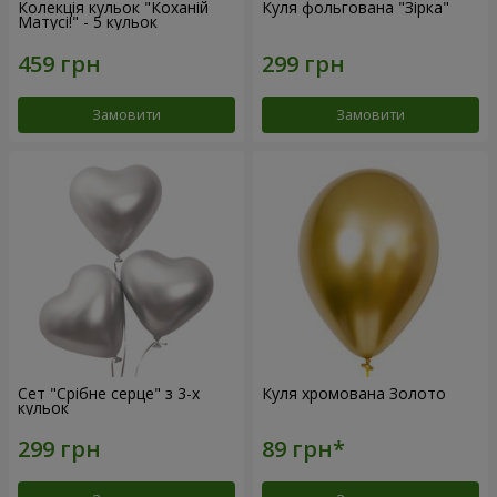
Колекція кульок "Коханій
Куля фольгована "Зірка"
Матусі!" - 5 кульок
Замовити
Замовити
Сет "Срібне серце" з 3-х
Куля хромована Золото
кульок