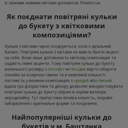
зі свіжими живими квітами допомогає Flowers.ua.
Як поєднати повітряні кульки
до букету з квітковими
композиціями?
Кульки з квітами гарно поєднуються, коли є ідеальний
баланс. Повітряні кульки з квітами не мають брати акцент
на себе. Вони лише доповнюють квіткову композицію та
задають певні акценти. Тому повітряні кульки до букету
маленького розміру з
гіпсофіл
чи
гвоздик
варто обирати
спокійні за колірною гамою та в невеликій кількості.
Натомість у великих композиціях з
орхідей
або
півоній
вдала гра флористики та декору дозволяє використовувати
повітряні кульки до букету зібрані в окремі витвори
аеродизайну. Тут припустима велика кількість, яскраве
забарвлення і оригінальні форми та поєднання.
Найпопулярніші кульки до
букетів у м. Баштанка