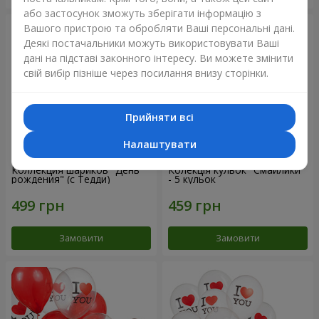
або застосунок зможуть зберігати інформацію з
Вашого пристрою та обробляти Ваші персональні дані.
Деякі постачальники можуть використовувати Ваші
дані на підставі законного інтересу. Ви можете змінити
свій вибір пізніше через посилання внизу сторінки.
Прийняти всі
Налаштувати
Коллекция шариков "День
Колекція кульок "Смайлики"
рождения" (с Тедди)
- 5 кульок
Замовити
Замовити