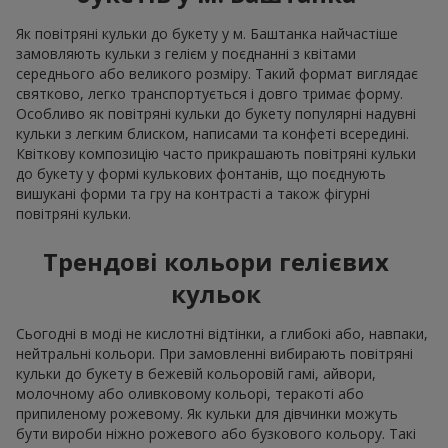
Як повітряні кульки до букету у м. Баштанка найчастіше
замовляють кульки з гелієм у поєднанні з квітами
середнього або великого розміру. Такий формат виглядає
святково, легко транспортується і довго тримає форму.
Особливо як повітряні кульки до букету популярні надувні
кульки з легким блиском, написами та конфеті всередині.
Квіткову композицію часто прикрашають повітряні кульки
до букету у формі кулькових фонтанів, що поєднують
вишукані форми та гру на контрасті а також фігурні
повітряні кульки.
Трендові кольори гелієвих
кульок
Сьогодні в моді не кислотні відтінки, а глибокі або, навпаки,
нейтральні кольори. При замовленні вибирають повітряні
кульки до букету в бежевій кольоровій гамі, айвори,
молочному або оливковому кольорі, теракоті або
припиленому рожевому. Як кульки для дівчинки можуть
бути вироби ніжно рожевого або бузкового кольору. Такі