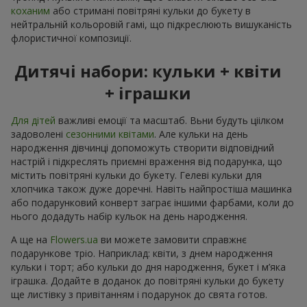
коханим
або стримані повітряні кульки до букету в
нейтральній кольоровій гамі, що підкреслюють вишуканість
флористичної композиції.
Дитячі набори: кульки + квіти
+ іграшки
Для дітей
важливі емоції та масштаб. Вьни будуть ціілком
задоволені
сезонними квітами
. Але кульки на день
народження дівчинці допоможуть створити відповідний
настрій і підкреслять приємні враження від подарунка, що
містить повітряні кульки до букету. Гелеві кульки для
хлопчика також дуже доречні. Навіть найпростіша машинка
або подарунковий конверт заграє іншими фарбами, коли до
нього додадуть набір кульок на день народження.
А ще на
Flowers.ua
ви можете замовити справжнє
подарункове тріо. Наприклад: квіти, з днем народження
кульки і торт; або кульки до дня народження, букет і м’яка
іграшка. Додайте в доданок до повітряні кульки до букету
ще листівку з привітанням і подарунок до свята готов.