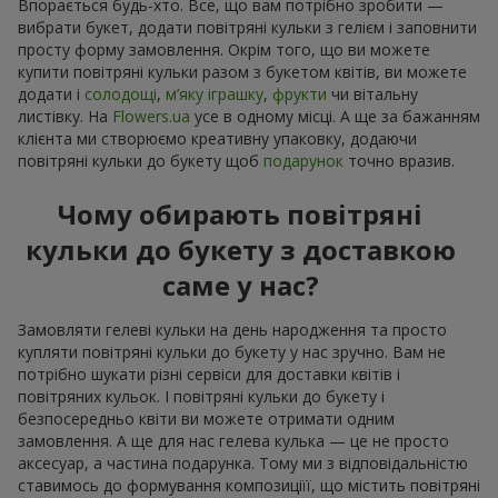
Впорається будь-хто. Все, що вам потрібно зробити —
вибрати букет, додати повітряні кульки з гелієм і заповнити
просту форму замовлення. Окрім того, що ви можете
купити повітряні кульки разом з букетом квітів, ви можете
додати і
солодощі
,
м’яку іграшку
,
фрукти
чи вітальну
листівку. На
Flowers.ua
усе в одному місці. А ще за бажанням
клієнта ми створюємо креативну упаковку, додаючи
повітряні кульки до букету щоб
подарунок
точно вразив.
Чому обирають повітряні
кульки до букету з доставкою
саме у нас?
Замовляти гелеві кульки на день народження та просто
купляти повітряні кульки до букету у нас зручно. Вам не
потрібно шукати різні сервіси для доставки квітів і
повітряних кульок. І повітряні кульки до букету і
безпосередньо квіти ви можете отримати одним
замовлення. А ще для нас гелева кулька — це не просто
аксесуар, а частина подарунка. Тому ми з відповідальністю
ставимось до формування композиціїї, що містить повітряні