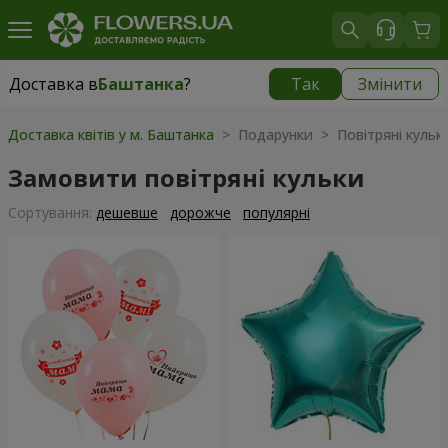
Доставка в
Баштанка
?
Так
Змінити
Доставка в
Баштанка
|
1015 грн
Доставка квітів у м. Баштанка
> Подарунки > Повітряні кульк
Замовити повітряні кульки
Сортування:
дешевше
дорожче
популярні