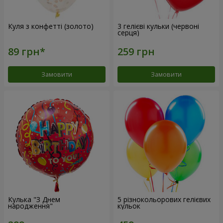
Куля з конфетті (золото)
3 гелієві кульки (червоні
серця)
Замовити
Замовити
Кулька "З Днем
5 різнокольорових гелієвих
народження"
кульок