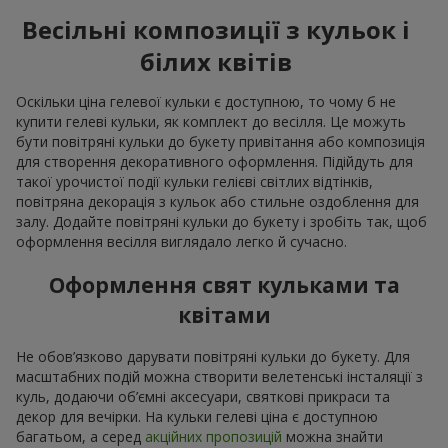
Весільні композиції з кульок і
білих квітів
Оскільки ціна гелевої кульки є доступною, то чому б не
купити гелеві кульки, як комплект до весілля. Це можуть
бути повітряні кульки до букету привітання або композиція
для створення декоративного оформлення. Підійдуть для
такої урочистої події кульки гелієві світлих відтінків,
повітряна декорація з кульок або стильне оздоблення для
залу. Додайте повітряні кульки до букету і зробіть так, щоб
оформлення весілля виглядало легко й сучасно.
Оформлення свят кульками та
квітами
Не обов’язково дарувати повітряні кульки до букету. Для
масштабних подій можна створити велетенські інсталяції з
куль, додаючи об’ємні аксесуари, святкові прикраси та
декор для вечірки. На кульки гелеві ціна є доступною
багатьом, а серед
акційних пропозицій
можна знайти