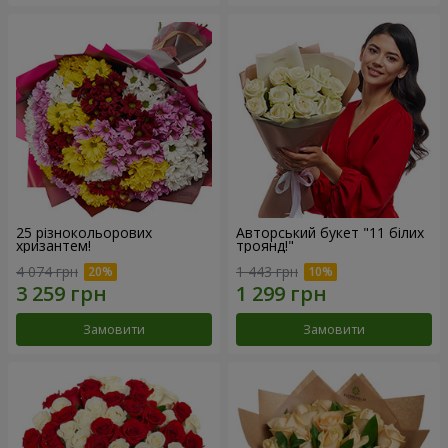
25 різнокольорових
Авторський букет "11 білих
хризантем!
троянд!"
4 074 грн
1 443 грн
Замовити
Замовити