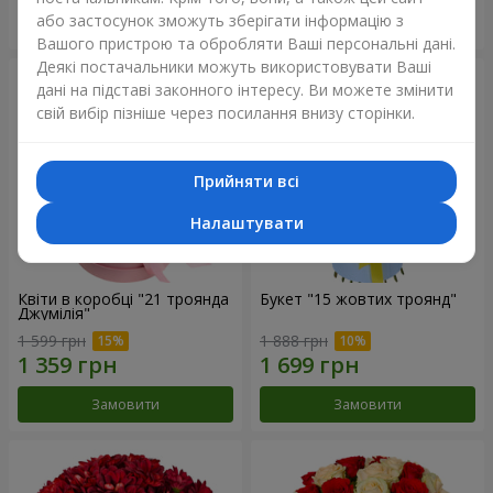
або застосунок зможуть зберігати інформацію з
Замовити
Замовити
Вашого пристрою та обробляти Ваші персональні дані.
Деякі постачальники можуть використовувати Ваші
дані на підставі законного інтересу. Ви можете змінити
свій вибір пізніше через посилання внизу сторінки.
Прийняти всі
Налаштувати
Квіти в коробці "21 троянда
Букет "15 жовтих троянд"
Джумілія"
1 599 грн
1 888 грн
Замовити
Замовити