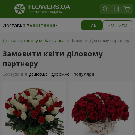
Доставка в
Баштанка
?
Так
Змінити
Доставка в
Баштанка
|
1015 грн
Доставка квітів у м. Баштанка
> Кому > Діловому партнеру
Замовити квіти діловому
партнеру
Сортування:
дешевше
дорожче
популярні