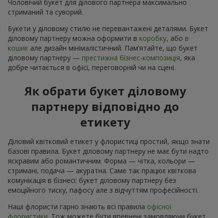
Чоловічий букет для ділового партнера максимально
стриманий та суворий.
Букети у діловому стилю не перевантажені деталями. Букет
діловому партнеру можна оформити в
коробку
, або
в
кошик
але дизайн мінімалістичний. Пам’ятайте, що букет
діловому партнеру —
престижна бізнес-композиція
, яка
добре читається в офісі, переговорній чи на сцені.
Як обрати букет діловому
партнеру відповідно до
етикету
Діловий квітковий етикет у флористиці простий, якщо знати
базові правила. Букет діловому партнеру не має бути надто
яскравим або романтичним. Форма — чітка, кольори —
стримані, подача — акуратна. Саме так працює квіткова
комунікація в бізнесі: букет діловому партнеру без
емоційного тиску, пафосу але з відчуттям професійності.
Наші флористи гарно знають всі правила
офісної
флористики
. Тож можете бути впевнені замовляючи букет