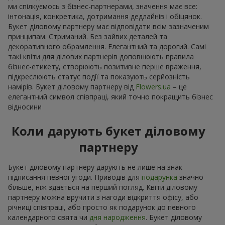
ми спілкуємось з бізнес-партнерами, значення має все:
інтонація, конкретика, дотримання дедлайнів і обіцянок.
Букет діловому партнеру має відповідати всім зазначеним
принципам. Стриманий. Без зайвих деталей та
декоративного обрамлення. Елегантний та дорогий. Самі
такі квіти для ділових партнерів доповнюють правила
бізнес-етикету, створюють позитивне перше враження,
підкреслюють статус події та показують серйозність
намірів. Букет діловому партнеру від
Flowers.ua
– це
елегантний символ співпраці, який точно покращить бізнес
відносини
Коли дарують букет діловому
партнеру
Букет діловому партнеру дарують не лише на знак
підписання певної угоди. Приводів для
подарунка
значно
більше, ніж здається на перший погляд. Квіти діловому
партнеру можна вручити з нагоди відкриття офісу, або
річниці співпраці, або просто як подарунок до певного
календарного свята чи
дня народження
. Букет діловому