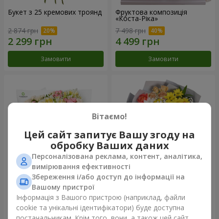
Букет з 25 кремових троянд
Фруктова композиція
«Коста-Ріка»
2 874 грн
7 498 грн
Замовити
Замовити
Вітаємо!
Цей сайт запитує Вашу згоду на
обробку Ваших даних
Персоналізована реклама, контент, аналітика,
вимірювання ефективності
Збереження і/або доступ до інформації на
Букет "Хрещатик"
Букет "Ми та літо"
Вашому пристрої
Інформація з Вашого пристрою (наприклад, файли
4 427 грн
1 732 грн
cookie та унікальні ідентифікатори) буде доступна
постачальникам. Крім того, вони, а також цей сайт