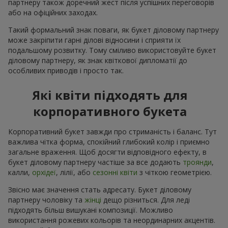
партнеру також доречний жест після успішних переговорів
або на офіційних заходах.
Такий формальний знак поваги, як букет діловому партнеру
може закріпити гарні ділові відносини і сприяти їх
подальшому розвитку. Тому сміливо використовуйте букет
діловому партнеру, як знак квіткової дипломатії до
особливих приводів і просто так.
Які квіти підходять для
корпоративного букета
Корпоративний букет завжди про стриманість і баланс. Тут
важлива чітка форма, спокійний глибокий колір і приємно
загальне враження. Щоб досягти відповідного ефекту, в
букет діловому партнеру частіше за все додають
троянди
,
калли,
орхідеї
, лілії, або
сезонні квіти
з чіткою геометрією.
Звісно має значення стать адресату. Букет діловому
партнеру чоловіку та
жінці
дещо різниться. Для леді
підходять більш вишукані композиції. Можливо
використання рожевих кольорів та неординарних акцентів.