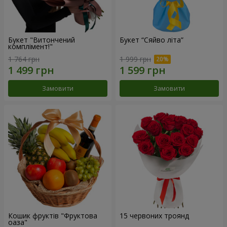
Букет "Витончений
Букет “Сяйво літа”
комплімент!"
1 764 грн
1 999 грн
Замовити
Замовити
Кошик фруктів "Фруктова
15 червоних троянд
оаза"