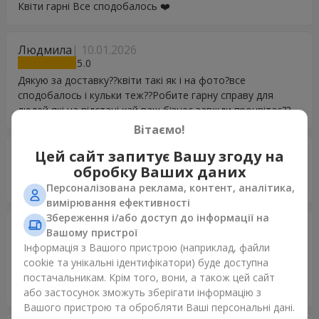
Квіти гарні Все сподобалось ❤️
Людмила
10.01.2026
5
Дякую за доставку??квіти такі як і на фото?все
сподобалось і кульки теж??Робите гарну справу для
людей які на відстані,хай ваш бізнес завжди процвітає??
Вітаємо!
Ольга
28.11.2025
Цей сайт запитує Вашу згоду на
5
обробку Ваших даних
Я растаяла... Сердечки цвета золота
Персоналізована реклама, контент, аналітика,
вимірювання ефективності
Збереження і/або доступ до інформації на
Маріанна Деліцой
02.02.2024
Вашому пристрої
5
Інформація з Вашого пристрою (наприклад, файли
Ви найкращі! Квіти і корзина з фруктами просто супер!
cookie та унікальні ідентифікатори) буде доступна
Швидка доставка! Сюрприз для мами вдався! Щиро дякую
постачальникам. Крім того, вони, а також цей сайт
за вашу допомогу і виконану роботу!
або застосунок зможуть зберігати інформацію з
Вашого пристрою та обробляти Ваші персональні дані.