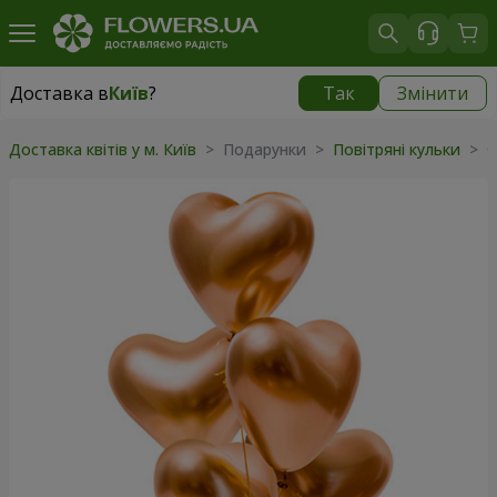
Доставка в
Київ
?
Так
Змінити
Доставка в
Київ
|
безкоштовно
Доставка квітів у м. Київ
>
Подарунки
>
Повітряні кульки
>
Ф