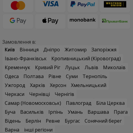
Замовлення в:
Київ
Вінниця
Дніпро
Житомир
Запоріжжя
Івано-Франківськ
Кропивницький (Кіровоград)
Кременчук
Кривий Ріг
Луцьк
Львів
Миколаїв
Одеса
Полтава
Рівне
Суми
Тернопіль
Ужгород
Харків
Херсон
Хмельницький
Черкаси
Чернівці
Чернігів
Самар (Новомосковськ)
Павлоград
Біла Церква
Буча
Васильків
Ірпінь
Умань
Варшава
Прага
Відень
Берлін
Ревне
Бургас
Сонячний берег
Варна
інші регіони