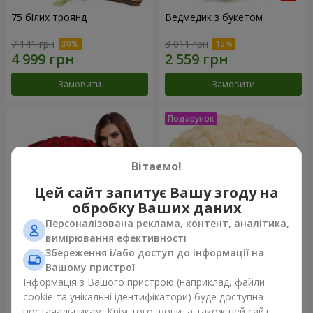
75 білих троянд
Ведмедик з букетом
7 141 грн
3 011 грн
Замовити
Замовити
Вітаємо!
Цей сайт запитує Вашу згоду на
обробку Ваших даних
Персоналізована реклама, контент, аналітика,
вимірювання ефективності
Збереження і/або доступ до інформації на
151 червона троянда
Букет "Очей чарівність"
Вашому пристрої
Інформація з Вашого пристрою (наприклад, файли
19 998 грн
3 999 грн
cookie та унікальні ідентифікатори) буде доступна
постачальникам. Крім того, вони, а також цей сайт