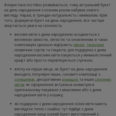
Флористика постійно розвивається, тому актуальний букет
на день народження з кожним роком набуває нового
вигляду. Наразі, в трендах натуральність і мінімалізм. Крім
того, формуючи букет на день народження, все частіше
звертається увага на сезонність:
весняні квіти з днем народження асоціюються з
весняною свіжістю, легкістю та оновленням; в таких
композиціях ідеально відіграють
півонії
,
тюльпани
незвичних сортів та гіацинти; для подарунка з днем
народження весняні квіти пакуються у мінімалістичний
крафт або просто перев’язуються стрічкою;
влітку на перше місце, як букет на день народження
виходять популярні пишні, соковиті композиції з
соняшників
, декоративних
ромашок
та інших
сезонних
квітів
; як оформлення актуальна асиметрія в
оригінальному пакуванні з мішковини або з днем
народження квіти у кошику;
як подарунок з днем народження осінні квіти мають
виглядати тепло і охайно; тут підійде з днем
народження жінці осінній букет виготовлений з