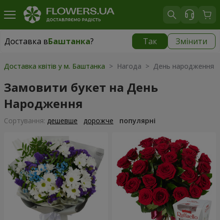
Доставка в
Баштанка
?
Так
Змінити
Доставка в
Баштанка
|
1015 грн
Доставка квітів у м. Баштанка
> Нагода > День народження
Замовити букет на День
Народження
Сортування:
дешевше
дорожче
популярні