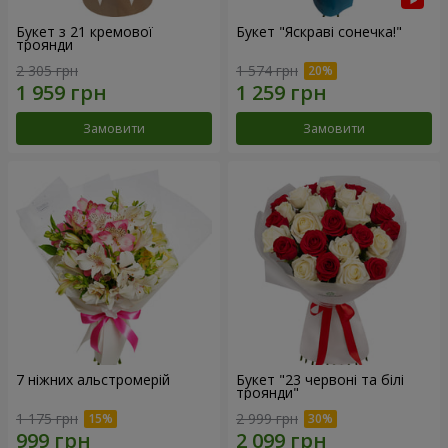
Букет з 21 кремової
Букет "Яскраві сонечка!"
троянди
2 305 грн
1 574 грн
Замовити
Замовити
7 ніжних альстромерій
Букет "23 червоні та білі
троянди"
1 175 грн
2 999 грн