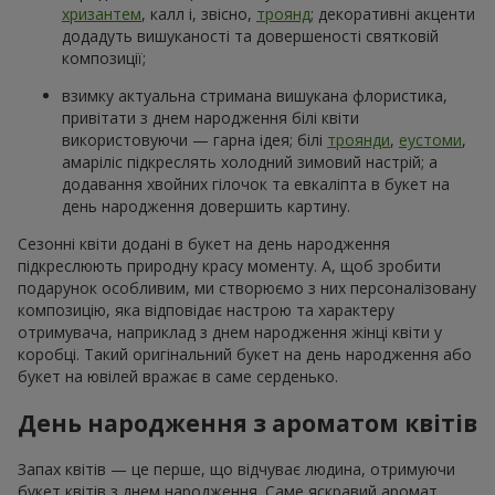
хризантем
, калл і, звісно,
троянд
; декоративні акценти
додадуть вишуканості та довершеності святковій
композиції;
взимку актуальна стримана вишукана флористика,
привітати з днем народження білі квіти
використовуючи — гарна ідея; білі
троянди
,
еустоми
,
амаріліс підкреслять холодний зимовий настрій; а
додавання хвойних гілочок та евкаліпта в букет на
день народження довершить картину.
Сезонні квіти додані в букет на день народження
підкреслюють природну красу моменту. А, щоб зробити
подарунок особливим, ми створюємо з них персоналізовану
композицію, яка відповідає настрою та характеру
отримувача, наприклад з днем народження жінці квіти у
коробці. Такий оригінальний букет на день народження або
букет на ювілей вражає в саме серденько.
День народження з ароматом квітів
Запах квітів — це перше, що відчуває людина, отримуючи
букет квітів з днем народження. Саме яскравий аромат