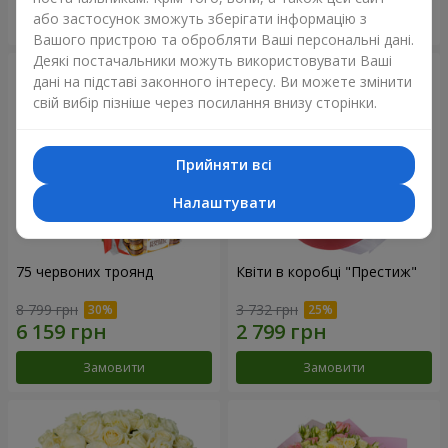
або застосунок зможуть зберігати інформацію з
Замовити
Замовити
Вашого пристрою та обробляти Ваші персональні дані.
Деякі постачальники можуть використовувати Ваші
дані на підставі законного інтересу. Ви можете змінити
свій вибір пізніше через посилання внизу сторінки.
Прийняти всі
Налаштувати
75 червоних троянд
Квіти в коробці "Престиж"
8 799 грн
3 732 грн
Замовити
Замовити