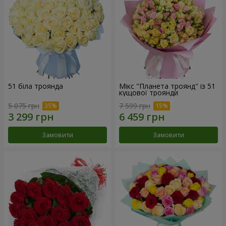
51 біла троянда
Мікс "Планета троянд" із 51
кущової троянди
5 075 грн
7 599 грн
Замовити
Замовити