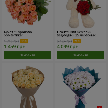
Букет "Коралова
Гігантський бежевий
романтика"
ведмедик і 25 червоних
троянд
1 716 грн
5 124 грн
Замовити
Замовити