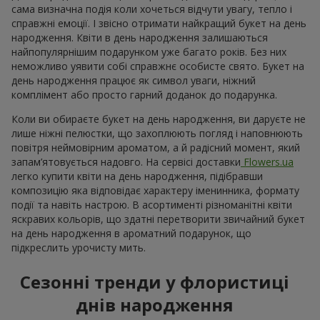
сама визначна подія коли хочеться відчути увагу, тепло і
справжні емоції. І звісно отримати найкращий букет на день
народження. Квіти в день народження залишаються
найпопулярнішим подарунком уже багато років. Без них
неможливо уявити собі справжнє особисте свято. Букет на
день народження працює як символ уваги, ніжний
комплімент або просто гарний доданок до подарунка.
Коли ви обираєте букет на день народження, ви даруєте не
лише ніжні пелюстки, що захоплюють погляд і наповнюють
повітря неймовірним ароматом, а й радісний момент, який
запам’ятовується надовго. На сервісі доставки
Flowers.ua
легко купити квіти на день народження, підібравши
композицію яка відповідає характеру іменинника, формату
події та навіть настрою. В асортименті різноманітні квіти
яскравих кольорів, що здатні перетворити звичайний букет
на день народження в ароматний подарунок, що
підкреслить урочисту мить.
Сезонні тренди у флористиці
днів народження