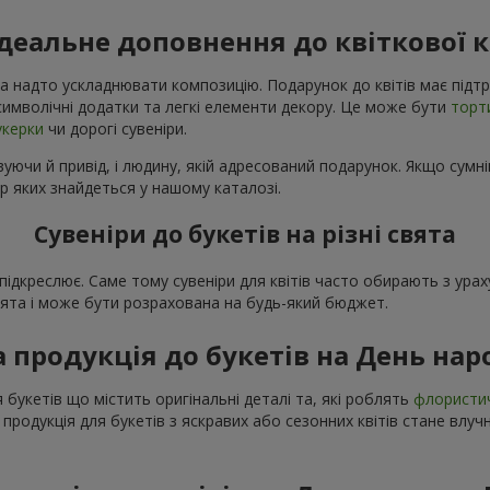
ідеальне доповнення до квіткової 
а надто ускладнювати композицію. Подарунок до квітів має підтр
і символічні додатки та легкі елементи декору. Це може бути
торт
укерки
чи дорогі сувеніри.
уючи й привід, і людину, якій адресований подарунок. Якщо сумні
р яких знайдеться у нашому каталозі.
Сувеніри до букетів на різні свята
о підкреслює. Саме тому сувеніри для квітів часто обирають з ур
свята і може бути розрахована на будь-який бюджет.
а продукція до букетів на День на
 букетів що містить оригінальні деталі та, які роблять
флористи
 продукція для букетів з яскравих або сезонних квітів стане вл