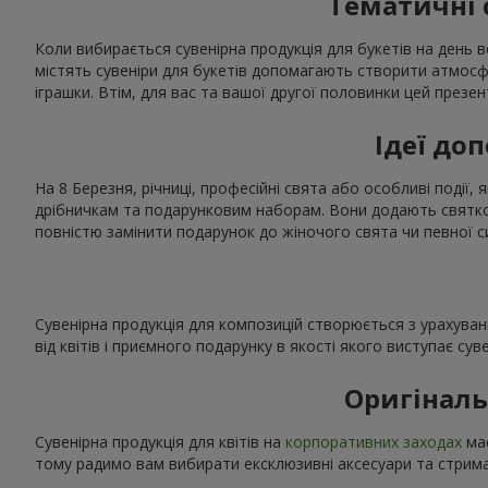
Тематичні 
Коли вибирається сувенірна продукція для букетів на день в
містять сувеніри для букетів допомагають створити атмос
іграшки. Втім, для вас та вашої другої половинки цей презе
Ідеї доп
На 8 Березня, річниці, професійні свята або особливі події, 
дрібничкам та подарунковим наборам. Вони додають святков
повністю замінити подарунок до жіночого свята чи певної с
Сувенірна продукція для композицій створюється з урахуван
від квітів і приємного подарунку в якості якого виступає сув
Оригіналь
Сувенірна продукція для квітів на
корпоративних заходах
має
тому радимо вам вибирати ексклюзивні аксесуари та стриман