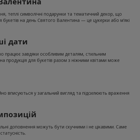
 Валентина
ння, теплі символічні подарунки та тематичний декор, що
я букетів на день Святого Валентина — це цукерки або м’які
ші дати
дово працює завдяки особливим деталям, стильним
на продукція для букетів разом з ніжними квітами може
нійно вписуються у загальний вигляд та підсилюють враження
омпозицій
льні доповнення можуть бути скучними і не цікавими. Саме
статусність.