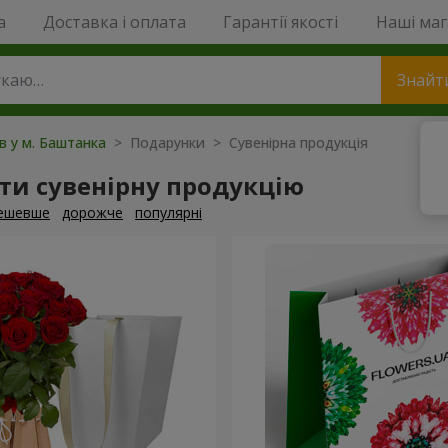
a
Доставка і оплата
Гарантії якості
Наші ма
Знайт
ів у м. Баштанка
> Подарунки > Сувенірна продукція
ти сувенірну продукцію
ешевше
дорожче
популярні