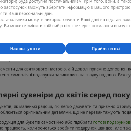
ікатори) буде доступна постачальникам. Крім того, вони, а тако
бо застосунок зможуть зберігати інформацію з Вашого пристрою
 додати тепла, несподіванки або просто щирих емоцій. Сувенірн
ти Ваші персональні дані.
ивного привітання. Важливо лише вибрати влучний презент, що є
постачальники можуть використовувати Ваші дані на підставі зак
зробити чудовий подарунок.
у. Ви можете змінити свій вибір пізніше через посилання внизу ст
о асортименту сувенірної продукці
єнт міг знайти ідеальне доповнення до презенту. Сувенірна прод
Налаштувати
Прийняти всі
та дизайнерських прикрас. Ви можете вибрати в каталозі
Flowers.u
я з будь-якою квітковою композицією.
елементи для святкового настрою, а й доволі приємне доповнення
плі символічні подарунки залишились на згадку надовго. Вся суве
ярні сувеніри до квітів серед поку
кетів, як маленькі радощі, які легко дарувати та приємно отриму
оздоблюється оригінальним деталями, що не перевантажують пода
одукція для букетів самостійно або підібрати
готові подарунков
льно працюють, коли хочеться зробити подарунок швидко, але та