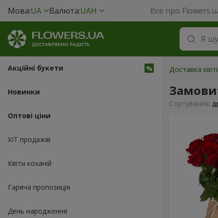
Мова:
UA
Валюта:
UAH
Все про Flowers.u
Акційні букети
Доставка квіт
Замови
Новинки
Сортування:
д
Оптові ціни
ХІТ продажів
Квіти коханій
Гаряча пропозиція
День народження