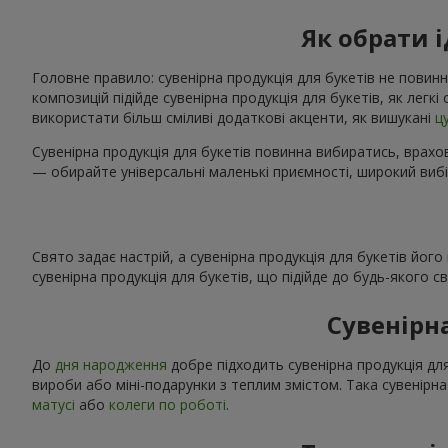
Як обрати 
Головне правило: сувенірна продукція для букетів не повинн
композицій підійде сувенірна продукція для букетів, як легк
використати більш сміливі додаткові акценти, як вишукані
ц
Сувенірна продукція для букетів повинна вибиратись, врахов
— обирайте універсальні маленькі приємності, широкий вибі
Свято задає настрій, а сувенірна продукція для букетів йог
сувенірна продукція для букетів, що підійде до будь-якого 
Сувенірн
До
дня народження
добре підходить сувенірна продукція для
вироби або міні-подарунки з теплим змістом. Така сувенірна
матусі
або
колеги по роботі
.