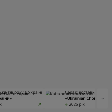
квітів року в Україні
Сервіс доставки квітів
раїни»
«Ukrainian Choice»
к
2025 рік