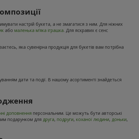
композиції
имувати настрій букета, а не змагатися з ним. Для ніжних
ик
або
маленька м’яка іграшка
. Для яскравих є сенс
ваєтесь, яка сувенірна продукція для букетів вам потрібна
ахуванням дати та події. В нашому асортименті знайдеться
родження
чні доповнення
персональним. Це можуть бути авторські
учним подарунком для
друга
,
подруги
,
коханої людини
,
доньки
,