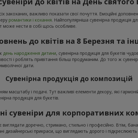
сувеніри до квітів на День святого
сіх закоханих, важливо показати свої почуття. Емоційні доповне
феру
романтики і кохання
. Найпопулярніша сувенірна продукція дл
нт може нести в собі щось особливе.
овнень до квітів на 8 Березня та ін
як
день народження дитини
, сувенірна продукція для букетів чу
ості і роблять привітання більш продуманим. До того ж сувенір
имволічної дати.
Сувенірна продукція до композицій
ням масштабу і подачі. Тут важливі елементи декору, які гармо
енірна продукція для букетів.
ні сувеніри для корпоративних к
 виглядати доречно, стримано, стильно і професійно. Втім, бана
і дизайнерські прикраси, що виглядають дорого і підкреслюють 