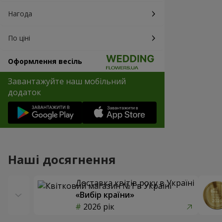
Нагода
По ціні
Оформлення весіль
Завантажуйте наш мобільний
додаток
Наші досягнення
Доставка квітів року в Україні
«Вибір країни»
2026 рік