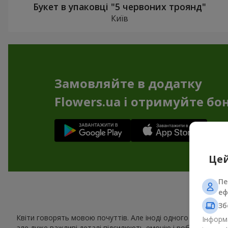
Букет в упаковці "5 червоних троянд"
Київ
Замовляйте в додатку
Flowers.ua і отримуйте бо
Цей
Пе
еф
Сув
Зб
Квіти говорять мовою почуттів. Але іноді одного букета зам
Інформа
але дуже важливі деталі підсилюють емоцію і роблять подар