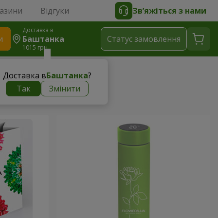
газини
Відгуки
Зв’яжіться з нами
Доставка в
и
Баштанка
Статус замовлення
1015 грн
Доставка в
Баштанка
?
Так
Змінити