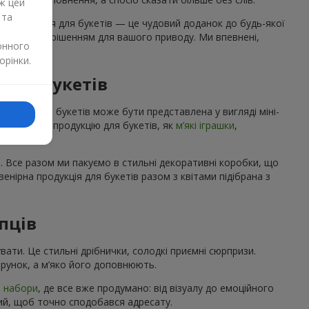
ж цей
 та
а продукція для букетів — це чудовий доданок до будь-якої
 ідеальним рішенням для вашого приводу. Ми впевнені,
онного
орінки.
ї до букетів
укція для букетів може бути представлена у вигляді міні-
a
cувенірну продукцію для букетів, як
м’які іграшки
,
. Все разом ми пакуємо в стильні декоративні коробки, що
нірна продукція для букетів разом з квітами підібрана з
пців
вати. Це стильні дрібнички, солодкі приємні сюрпризи.
рунок, а м’яко його доповнюють.
і набори
, де все вже продумано: від візуалу до емоційного
кий, щоб точно сподобався адресату.