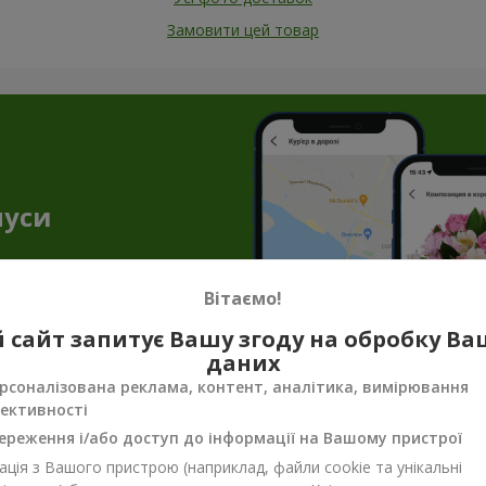
Замовити цей товар
нуси
Вітаємо!
 сайт запитує Вашу згоду на обробку В
даних
рсоналізована реклама, контент, аналітика, вимірювання
ективності
енірна продукція до квіткових подару
ереження і/або доступ до інформації на Вашому пристрої
ало, щоб передати весь настрій, турботу чи ніжність. Саме тут н
ція з Вашого пристрою (наприклад, файли cookie та унікальні
унок завершеним. Сувенірна продукція для букетів — не просто п