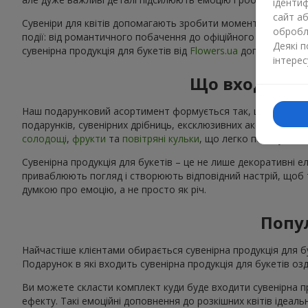
ідентиф
сайт а
Сувеніри для квітів допомагають зробити момент особливим:
обробля
події: від романтичного побачення до офіційного корпорат
Деякі 
сувенірна продукція для букетів від
Flowers.ua
допоможе вам 
інтерес
Що входить д
Наш подарунковий асортимент формується так, щоб кожен клі
подарунків, сувенірних дрібниць, ексклюзивних аксесуарів 
солодощі
,
фрукти
та
повітряні кульки
, що легко поєднуютьс
Сувенірна продукція для букетів – це не лише декоративні 
приваблюють погляд і створюють відповідний настрій, щоб те
думкою про емоцію, а не просто як річ.
Попул
Найчастіше клієнтами обирається сувенірна продукція для бу
Подарунок в які входить сувенірна продукція для букетів 
Ви можете скласти комплект куди буде входити сувенірна пр
ефекту. Такі емоційні доповнення до розкішних квітів ідеа