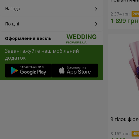
Нагода
2 374 грн
По ціні
Оформлення весіль
Завантажуйте наш мобільний
додаток
9 гілок фіо
3 165 грн