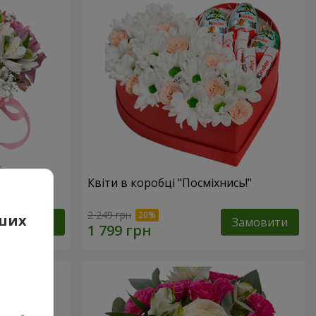
фантазія"
Квіти в коробці "Посміхнись!"
2 249 грн
аших
Замовити
Замовити