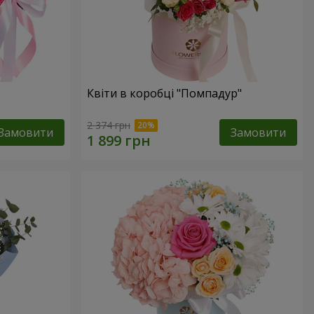
Квіти в коробці "Помпадур"
2 374 грн
Замовити
Замовити