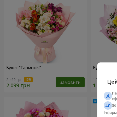
Букет "Гармонія"
Букет квіті
2 469 грн
1 777 грн
Цей
Замовити
Пе
еф
Зб
Інформа