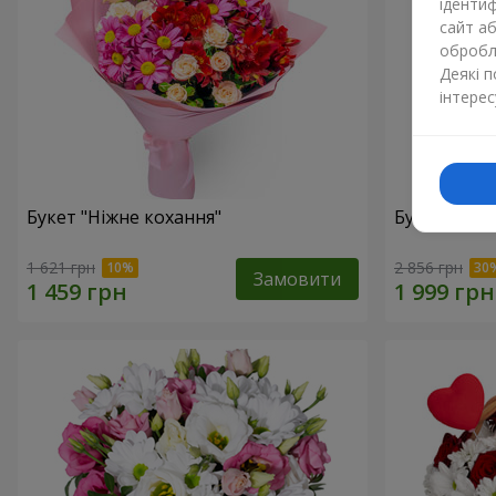
ідентиф
сайт а
обробля
Деякі 
інтерес
Букет "Ніжне кохання"
Букет "Квіт
1 621 грн
2 856 грн
Замовити