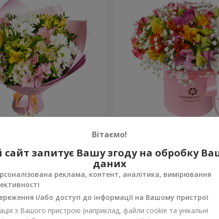
в "Чудовий настрій"
Квіти в коробці "Яскрава 
Вітаємо!
2 305 грн
 сайт запитує Вашу згоду на обробку В
Замовити
даних
рсоналізована реклама, контент, аналітика, вимірювання
ективності
ереження і/або доступ до інформації на Вашому пристрої
ція з Вашого пристрою (наприклад, файли cookie та унікальні