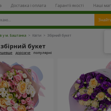
a
Доставка і оплата
Гарантії якості
Наші ма
Знайт
ів у м. Баштанка
> Квіти > Збірний букет
збірний букет
ешевше
дорожче
популярні