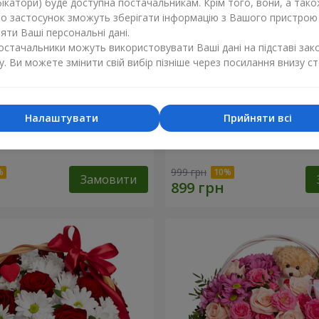
ікатори) буде доступна постачальникам. Крім того, вони, а тако
бо застосунок зможуть зберігати інформацію з Вашого пристрою
ти Ваші персональні дані.
постачальники можуть використовувати Ваші дані на підставі зак
у. Ви можете змінити свій вибір пізніше через посилання внизу ст
Налаштувати
Прийняти всі
ковий бал"
Композиція “Ніжний поці
999 грн
Замовити