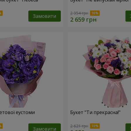
2 954 грн
Замовити
летової еустоми
Букет "Ти прекрасна!"
2 621 грн
Замовити