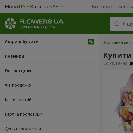
Мова:
UA
Валюта:
UAH
Все про Flowers.u
Акційні букети
Доставка квіт
Купити 
Новинки
Сортування:
д
Оптові ціни
ХІТ продажів
Квіти коханій
Гаряча пропозиція
День народження