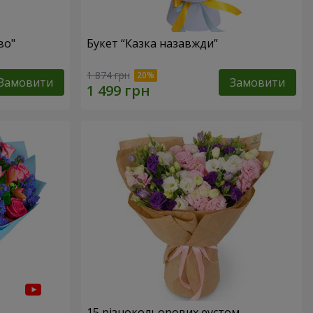
во"
Букет “Казка назавжди”
1 874 грн
Замовити
Замовити
15 різнокольорових еустом