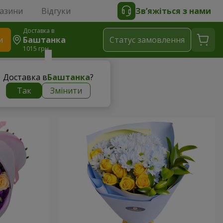
газини
Відгуки
Зв’яжіться з нами
Доставка в
и
Баштанка
Статус замовлення
1015 грн
Доставка в
Баштанка
?
Так
Змінити