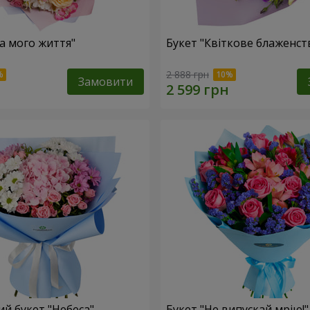
ка мого життя"
Букет "Квіткове блаженст
2 888 грн
Замовити
й букет "Небеса"
Букет "Не випускай мрію!"