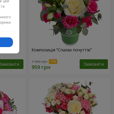
ж цей
 та
онного
орінки.
лунок”
Композиція “Спалах почуттів”
1 066 грн
Замовити
Замовити