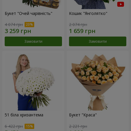
Букет "Очей чарівність"
Кошик "Янголятко"
4 074 грн
2 074 грн
Замовити
Замовити
51 біла хризантема
Букет "Краса"
6 422 грн
2 221 грн