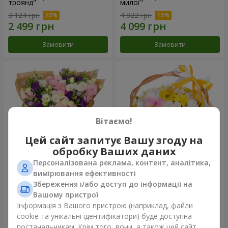
троянд"
милої"
3 124 грн
4 822 грн
Замовити
Замовити
Вітаємо!
Цей сайт запитує Вашу згоду на
обробку Ваших даних
Персоналізована реклама, контент, аналітика,
15 різнокольорових еустом
Кошик "Сонечко"
вимірювання ефективності
Збереження і/або доступ до інформації на
3 679 грн
1 777 грн
Вашому пристрої
Інформація з Вашого пристрою (наприклад, файли
cookie та унікальні ідентифікатори) буде доступна
Замовити
Замовити
постачальникам. Крім того, вони, а також цей сайт