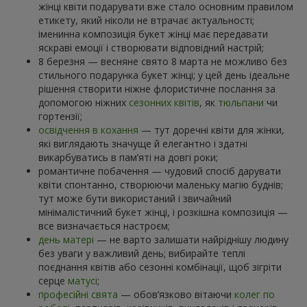
жінці квіти подарувати вже стало основним правилом
етикету, який ніколи не втрачає актуальності;
іменинна композиція букет жінці має передавати
яскраві емоції і створювати відповідний настрій;
8 березня — весняне свято 8 марта не можливо без
стильного подарунка букет жінці; у цей день ідеальне
рішення створити ніжне флористичне послання за
допомогою ніжних
сезонних квітів
, як
тюльпани
чи
гортензії;
освідчення в кохання
— тут доречні квіти для жінки,
які виглядають значуще й елегантно і здатні
викарбуватись в пам’яті на довгі роки;
романтичне побачення — чудовий спосіб дарувати
квіти спонтанно, створюючи маленьку магію буднів;
тут може бути використаний і звичайний
мінімалістичний букет жінці, і розкішна композиція —
все визначається настроєм;
день матері
— не варто залишати найріднішу людину
без уваги у важливий день; вибирайте теплі
поєднання квітів або сезонні комбінації, щоб зігріти
серце
матусі
;
професійні свята
— обов’язково вітаючи
колег по