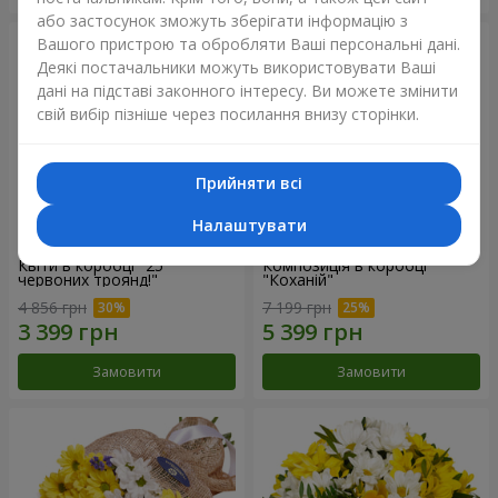
або застосунок зможуть зберігати інформацію з
Вашого пристрою та обробляти Ваші персональні дані.
Деякі постачальники можуть використовувати Ваші
дані на підставі законного інтересу. Ви можете змінити
свій вибір пізніше через посилання внизу сторінки.
Прийняти всі
Налаштувати
Квіти в коробці "25
Композиція в коробці
червоних троянд!"
"Коханій"
4 856 грн
7 199 грн
Замовити
Замовити