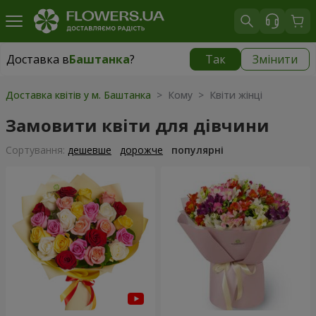
Доставка в
Баштанка
?
Так
Змінити
Доставка в
Баштанка
|
1015 грн
Доставка квітів у м. Баштанка
> Кому > Квіти жінці
Замовити квіти для дівчини
Сортування:
дешевше
дорожче
популярні