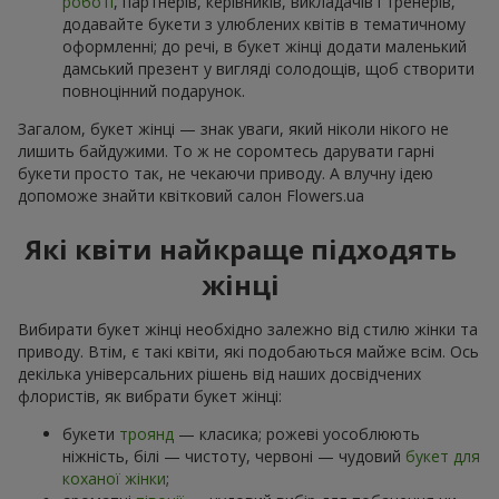
роботі
, партнерів, керівників, викладачів і тренерів,
додавайте букети з улюблених квітів в тематичному
оформленні; до речі, в букет жінці додати маленький
дамський презент у вигляді солодощів, щоб створити
повноцінний подарунок.
Загалом, букет жінці — знак уваги, який ніколи нікого не
лишить байдужими. То ж не соромтесь дарувати гарні
букети просто так, не чекаючи приводу. А влучну ідею
допоможе знайти квітковий салон Flowers.ua
Які квіти найкраще підходять
жінці
Вибирати букет жінці необхідно залежно від стилю жінки та
приводу. Втім, є такі квіти, які подобаються майже всім. Ось
декілька універсальних рішень від наших досвідчених
флористів, як вибрати букет жінці:
букети
троянд
— класика; рожеві уособлюють
ніжність, білі — чистоту, червоні — чудовий
букет для
коханої жінки
;