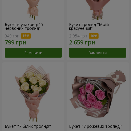
Букет в упаковці "5
Букет троянд "Моїй
червоних троянд"
красунечці!"
940 грн
2 954 грн
Замовити
Замовити
Букет "7 білих троянд!"
Букет "7 рожевих троянд!"