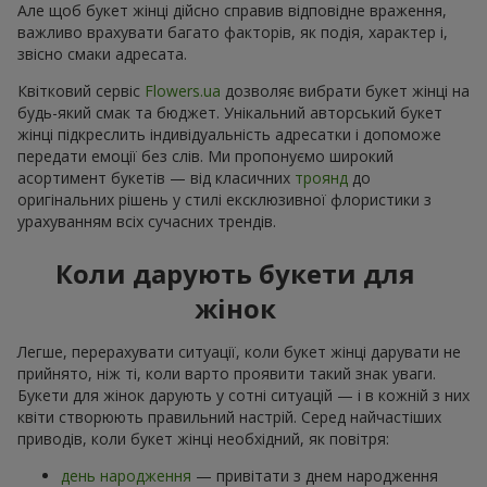
Але щоб букет жінці дійсно справив відповідне враження,
важливо врахувати багато факторів, як подія, характер і,
звісно смаки адресата.
Квітковий сервіс
Flowers.ua
дозволяє вибрати букет жінці на
будь-який смак та бюджет. Унікальний авторський букет
жінці підкреслить індивідуальність адресатки і допоможе
передати емоції без слів. Ми пропонуємо широкий
асортимент букетів — від класичних
троянд
до
оригінальних рішень у стилі ексклюзивної флористики з
урахуванням всіх сучасних трендів.
Коли дарують букети для
жінок
Легше, перерахувати ситуації, коли букет жінці дарувати не
прийнято, ніж ті, коли варто проявити такий знак уваги.
Букети для жінок дарують у сотні ситуацій — і в кожній з них
квіти створюють правильний настрій. Серед найчастіших
приводів, коли букет жінці необхідний, як повітря:
день народження
— привітати з днем народження