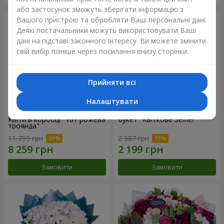
або застосунок зможуть зберігати інформацію з
Вашого пристрою та обробляти Ваші персональні дані.
Деякі постачальники можуть використовувати Ваші
дані на підставі законного інтересу. Ви можете змінити
свій вибір пізніше через посилання внизу сторінки.
Прийняти всі
Налаштувати
Квіти в коробці "101 рожева
Букет "Квіткове Selfie!"
троянда"
11 799 грн
2 587 грн
Замовити
Замовити