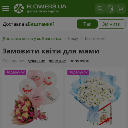
Доставка в
Баштанка
?
Так
Змінити
Доставка в
Баштанка
|
1015 грн
Доставка квітів у м. Баштанка
> Кому > Квіти мамі
Замовити квіти для мами
Сортування:
дешевше
дорожче
популярні