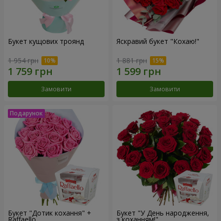
Букет кущових троянд
Яскравий букет "Кохаю!"
1 954 грн
1 881 грн
Замовити
Замовити
Букет "Дотик кохання" +
Букет "У День народження,
Raffaello
з коханням!"