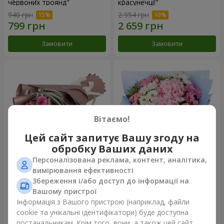
червоних троянд"
красунечці!"
940 грн
2 954 грн
Замовити
Замовити
Вітаємо!
Цей сайт запитує Вашу згоду на
обробку Ваших даних
Персоналізована реклама, контент, аналітика,
Букет "7 рожевих троянд!"
Романтичний букет
вимірювання ефективності
"Небеса"
Збереження і/або доступ до інформації на
1 124 грн
2 374 грн
Вашому пристрої
Інформація з Вашого пристрою (наприклад, файли
cookie та унікальні ідентифікатори) буде доступна
Замовити
Замовити
постачальникам. Крім того, вони, а також цей сайт