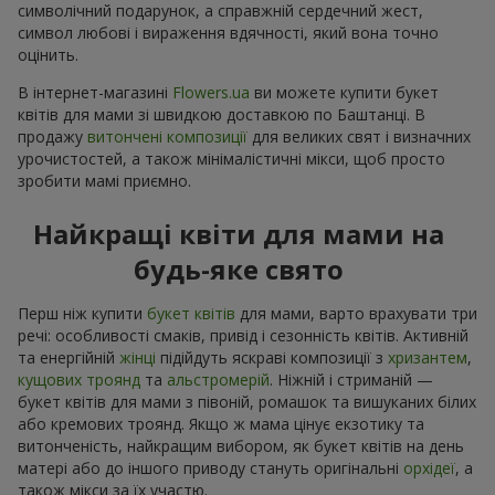
символічний подарунок, а справжній сердечний жест,
символ любові і вираження вдячності, який вона точно
оцінить.
В інтернет-магазині
Flowers.ua
ви можете купити букет
квітів для мами зі швидкою доставкою по Баштанці. В
продажу
витончені композиції
для великих свят і визначних
урочистостей, а також мінімалістичні мікси, щоб просто
зробити мамі приємно.
Найкращі квіти для мами на
будь-яке свято
Перш ніж купити
букет квітів
для мами, варто врахувати три
речі: особливості смаків, привід і сезонність квітів. Активній
та енергійній
жінці
підійдуть яскраві композиції з
хризантем
,
кущових троянд
та
альстромерій
. Ніжній і стриманій —
букет квітів для мами з півоній, ромашок та вишуканих білих
або кремових троянд. Якщо ж мама цінує екзотику та
витонченість, найкращим вибором, як букет квітів на день
матері або до іншого приводу стануть оригінальні
орхідеї
, а
також мікси за їх участю.