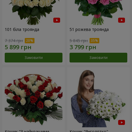
101 біла троянда
51 рожева троянда
7 374 грн
5 845 грн
Замовити
Замовити
Кошик "З найкращими
Кошик "Янголятко"