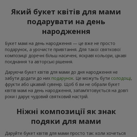
Який букет квітів для мами
подарувати на день
народження
Букет мамі на день народження — це вже не просто
подарунок, а урочисте привітання. Для такої святкової
композиції доречні більш насичені, яскраві кольори, цікаві
поєднання та авторські рішення.
Даруючи букет квітів для мами до дня народження не
забути додати до них
подарунок
. Це можуть бути
солодощі
,
фрукти або цікавий сувенір. Щоб б ви не обрали букет
квітів мамі на день народження, запам’ятовується на довгі
роки і дарує чудовий святковий настрій.
Ніжні композиції як знак
подяки для мами
Даруйте букет квітів для мами просто так: коли хочеться