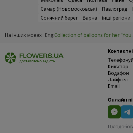
Миколаїв
Одеса
Полтава
Рівне
С
Самар (Новомосковськ)
Павлоград
Сонячний берег
Варна
інші регіони
На інших мовах:
Eng:
Collection of balloons for her "You 
Контактні
Телефонуй
Київстар
Водафон
Лайфсел
Email
Онлайн п
Цілодобово