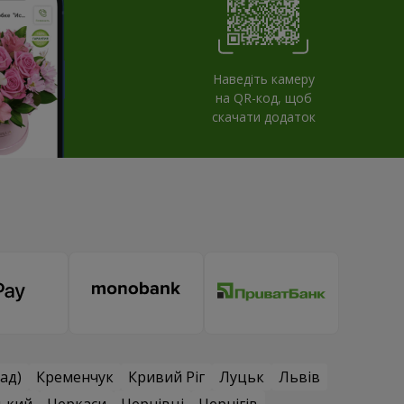
Наведіть камеру
на QR-код, щоб
скачати додаток
ад)
Кременчук
Кривий Ріг
Луцьк
Львів