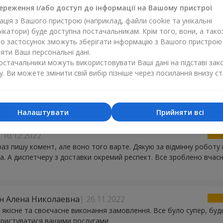
ереження і/або доступ до інформації на Вашому пристрої
ція з Вашого пристрою (наприклад, файли cookie та унікальні
09.10.2023
ікатори) буде доступна постачальникам. Крім того, вони, а тако
оший сайт магазин і все чудово доставляють мені подобаєця в
бо застосунок зможуть зберігати інформацію з Вашого пристрою
уваня рекомендую усім як що ви хочете порадувати свою дівчин
ти Ваші персональні дані.
и
постачальники можуть використовувати Ваші дані на підставі зак
у. Ви можете змінити свій вибір пізніше через посилання внизу ст
15.04.2023
лике за замовлення !!Доставили все вчасно і дуже гарні квіти )
Налаштувати
Прийняти всі
10.12.2022
аз пишу комент, але воно того варте. Дякую за відмінну роботу 
ua. А диспетчеру з доставки окремий респект. Все зроблено вчасно 
н Алена Николаевна
26.11.2022
 якісне та своєчасне виконання замовлення. Все було супер, буд
ористуватися вашими послугами