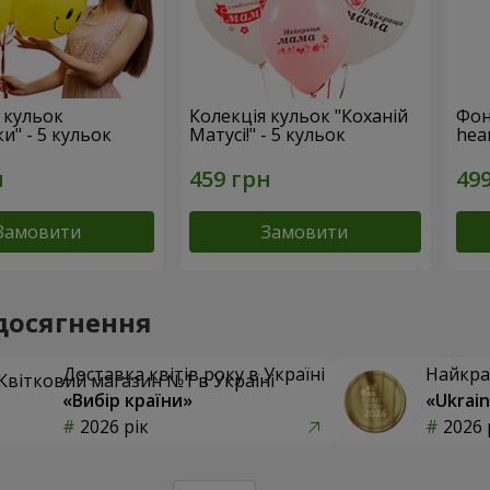
 кульок
Колекція кульок "Коханій
Фон
и" - 5 кульок
Матусі!" - 5 кульок
hear
Замовити
Замовити
досягнення
Доставка квітів року в Україні
Найкра
«Вибір країни»
«Ukrain
2026 рік
2026 