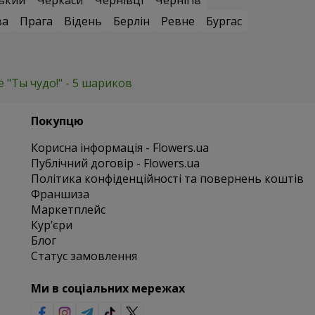
ький
Черкаси
Чернівці
Чернігів
ва
Прага
Відень
Берлін
Ревне
Бургас
 "Ты чудо!" - 5 шариков
Покупцю
Корисна інформація - Flowers.ua
Публічний договір - Flowers.ua
Політика конфіденційності та повернень коштів
Франшиза
Маркетплейс
Курʼєри
Блог
Статус замовлення
Ми в соціальних мережах