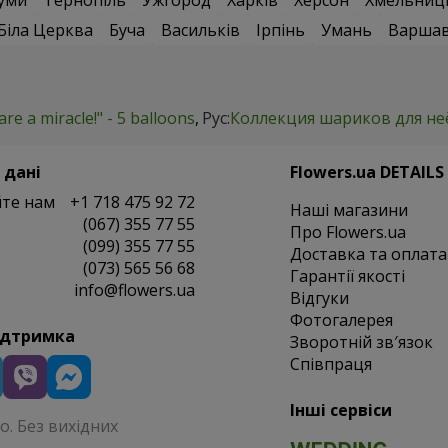
уми
Тернопіль
Ужгород
Харків
Херсон
Хмельниц
Біла Церква
Буча
Васильків
Ірпінь
Умань
Варша
are a miracle!" - 5 balloons
Рус:
Коллекция шариков для неё
 дані
Flowers.ua DETAILS
те нам
+1 718 475 92 72
Наші магазини
(067) 355 77 55
Про Flowers.ua
(099) 355 77 55
Доставка та оплата
(073) 565 56 68
Гарантії якості
info@flowers.ua
Відгуки
Фотогалерея
ідтримка
Зворотній зв′язок
Співпраця
Інші сервіси
. Без вихідних