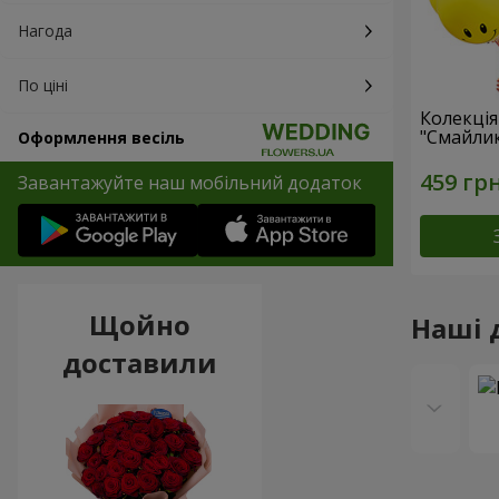
Нагода
По ціні
Колекція
"Смайлик
Оформлення весіль
Завантажуйте наш мобільний додаток
Щойно
Наші 
доставили