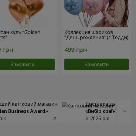
тан куль “Golden
Коллекция шариков
ts”
"День рождения" (с Тедди)
Замовити
Замовити
щий квітковий магазин
Доставка квітів року
ian Business Award»
«Вибір країни»
рік
2025 рік