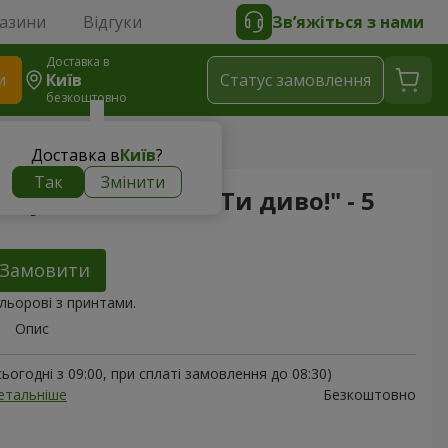
газини
Відгуки
Зв’яжіться з нами
Доставка в
и
Київ
Статус замовлення
безкоштовно
ок для неї "Ти диво!" - 5 кульок
Доставка в
Київ
?
Так
Змінити
 кульок для неї "Ти диво!" - 5
Замовити
льорові з принтами.
Опис
ьогодні з 09:00, при сплаті замовлення до 08:30)
етальніше
Безкоштовно