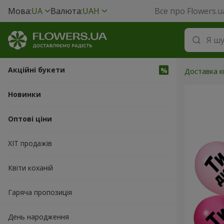
Мова:
UA
Валюта:
UAH
Все про Flowers.u
Акційні букети
Доставка кв
Новинки
Оптові ціни
ХІТ продажів
Квіти коханій
Гаряча пропозиція
День народження