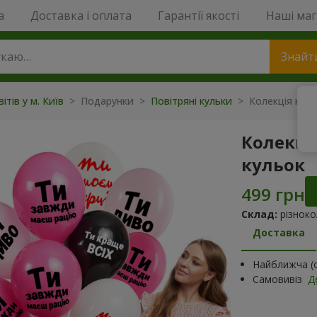
a
Доставка і оплата
Гарантії якості
Наші ма
Знайт
ітів у м. Київ
>
Подарунки
>
Повітряні кульки
>
Колекція куль
Колекція
кульок
Склад:
різноко
Доставка
Найближча (с
Самовивіз
Д