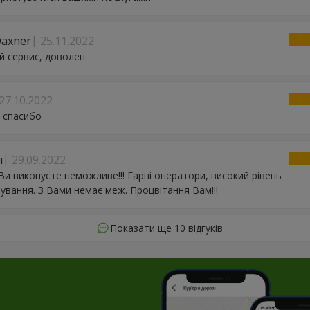
Daxner
25.11.2022
 сервис, доволен.
27.10.2022
 спасибо
я
29.09.2022
! Ви виконуєте неможливе!!! Гарні оператори, високий рівень
ування. З Вами немає меж. Процвітання Вам!!!
Показати ще 10 відгуків