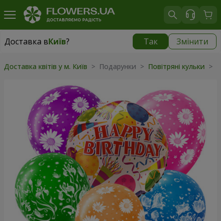
Доставка в
Київ
?
Так
Змінити
Доставка в
Київ
|
безкоштовно
Доставка квітів у м. Київ
>
Подарунки
>
Повітряні кульки
>
М