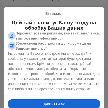
Мария
21.07.2017
Вітаємо!
5
Цей сайт запитує Вашу згоду на
Все супер! Были проблемы с дозвоном до получателя, но
обробку Ваших даних
служба логистики и операторы сработали замечательно
Персоналізована реклама, контент, аналітика,
и оперативно! Благодарю за доставленную радость
вимірювання ефективності
имениннице!
Збереження і/або доступ до інформації на
Вашому пристрої
Кудрявцев Алексей
Інформація з Вашого пристрою (наприклад, файли
01.02.2017
5
cookie та унікальні ідентифікатори) буде доступна
постачальникам. Крім того, вони, а також цей сайт
Спасибо Большое!!! Вы Лучшие!!!
або застосунок зможуть зберігати інформацію з
Вашого пристрою та обробляти Ваші персональні дані.
Alena
13.01.2017
Деякі постачальники можуть використовувати Ваші
5
дані на підставі законного інтересу. Ви можете змінити
свій вибір пізніше через посилання внизу сторінки.
Огромное спасибо. Находясь за 10 000 миль в Нью-
Йорке, я смогла сделать приятный подарок своим
родным. Отдельное спасибо службе поддержки заказов,
Прийняти всі
за день связались и уточнили время вручения букета с