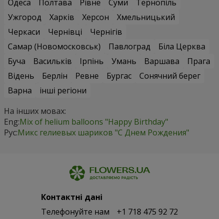
Одеса
Полтава
Рівне
Суми
Тернопіль
Ужгород
Харків
Херсон
Хмельницький
Черкаси
Чернівці
Чернігів
Самар (Новомосковськ)
Павлоград
Біла Церква
Буча
Васильків
Ірпінь
Умань
Варшава
Прага
Відень
Берлін
Ревне
Бургас
Сонячний берег
Варна
інші регіони
На інших мовах:
Eng:
Mix of helium balloons "Happy Birthday"
Рус:
Микс гелиевых шариков "C Днем Рождения"
Контактні дані
Телефонуйте нам
+1 718 475 92 72