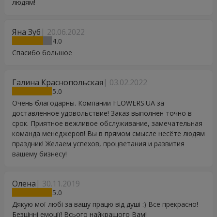
людям!
Яна Зуб
20.06.2022
4
Спасибо большое
Галина Краснопольская
03.02.2022
5
Очень благодарны. Компании FLOWERS.UA за
доставленное удовольствие! Заказ выполнен точно в
срок. Приятное вежливое обслуживание, замечательная
команда менеджеров! Вы в прямом смысле несёте людям
праздник! Желаем успехов, процветания и развития
вашему бизнесу!
Олена
30.11.2019
5
Дякую мої любі за вашу працю від душі :) Все прекрасно!
Безцінні емоції! Всього найкращого Вам!