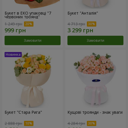
Букет в ЕКО упаковці "7
Букет "Анталія"
червоних троянд"
1 249 грн
4 713 грн
Замовити
Замовити
Букет "Стара Рига"
Кущові троянди - знак уваги
2 888 грн
4 284 грн