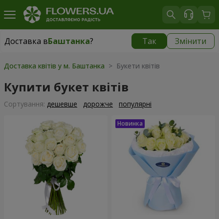
Доставка в
Баштанка
?
Так
Змінити
Доставка в
Баштанка
|
1015 грн
Доставка квітів у м. Баштанка
> Букети квітів
Купити букет квітів
Сортування:
дешевше
дорожче
популярні