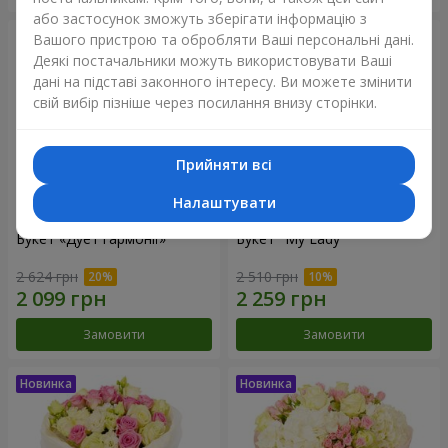
або застосунок зможуть зберігати інформацію з
Вашого пристрою та обробляти Ваші персональні дані.
Деякі постачальники можуть використовувати Ваші
дані на підставі законного інтересу. Ви можете змінити
свій вибір пізніше через посилання внизу сторінки.
Прийняти всі
Налаштувати
Букет «Дует гармонії»
Букет "My Lady"
2 624 грн
2 510 грн
Замовити
Замовити