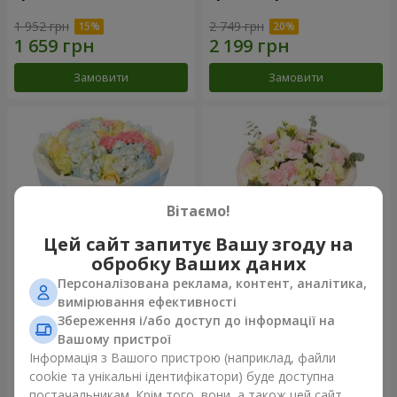
1 952 грн
2 749 грн
Замовити
Замовити
Вітаємо!
Цей сайт запитує Вашу згоду на
обробку Ваших даних
Персоналізована реклама, контент, аналітика,
Букет "Небесна блакить"
Букет "Secret"
вимірювання ефективності
Збереження і/або доступ до інформації на
5 629 грн
2 777 грн
Вашому пристрої
Інформація з Вашого пристрою (наприклад, файли
cookie та унікальні ідентифікатори) буде доступна
Замовити
Замовити
постачальникам. Крім того, вони, а також цей сайт