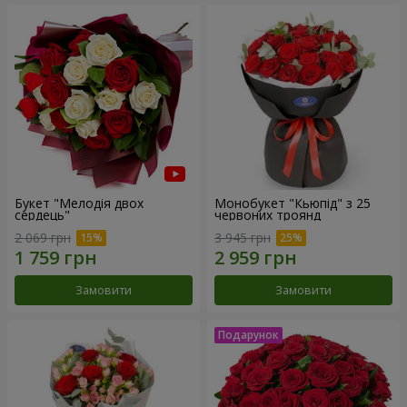
Букет "Мелодія двох
Монобукет "Кьюпід" з 25
сердець"
червоних троянд
2 069 грн
3 945 грн
Замовити
Замовити