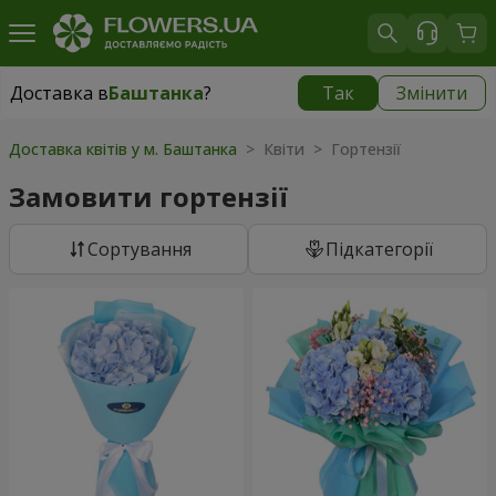
Доставка в
Баштанка
?
Так
Змінити
Доставка в
Баштанка
|
1015 грн
Доставка квітів у м. Баштанка
> Квіти > Гортензії
Замовити гортензії
Сортування
Підкатегорії