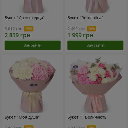
Букет "Дотик серця"
Букет "Romantica"
3 812 грн
2 499 грн
Замовити
Замовити
Букет "Моя душа"
Букет "Її Величність"
2 699 грн
4 713 грн