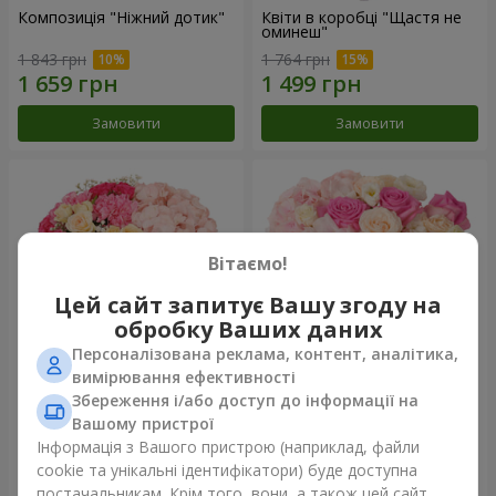
Композиція "Ніжний дотик"
Квіти в коробці "Щастя не
оминеш"
1 843 грн
1 764 грн
Замовити
Замовити
Вітаємо!
Цей сайт запитує Вашу згоду на
обробку Ваших даних
Персоналізована реклама, контент, аналітика,
вимірювання ефективності
Збереження і/або доступ до інформації на
Квіти в коробці "Соломія"
Композиція "Barbie"
Вашому пристрої
2 332 грн
2 799 грн
Інформація з Вашого пристрою (наприклад, файли
cookie та унікальні ідентифікатори) буде доступна
постачальникам. Крім того, вони, а також цей сайт