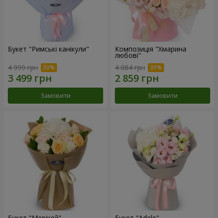
Букет "Римські канікули"
Композиція "Хмарина
любові"
4 999 грн
4 084 грн
Замовити
Замовити
Букет "Мерікей"
Букет "Adele"