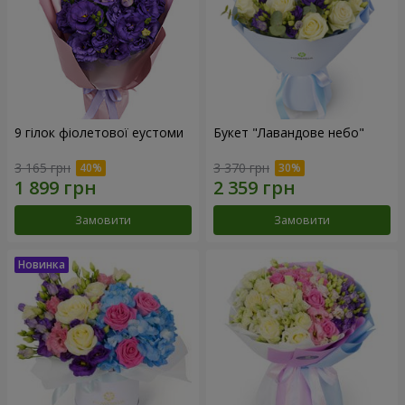
9 гілок фіолетової еустоми
Букет "Лавандове небо"
3 165 грн
3 370 грн
Замовити
Замовити