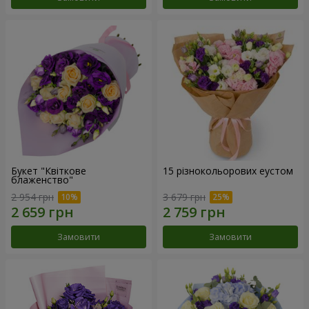
Букет "Квіткове
15 різнокольорових еустом
блаженство"
2 954 грн
3 679 грн
Замовити
Замовити