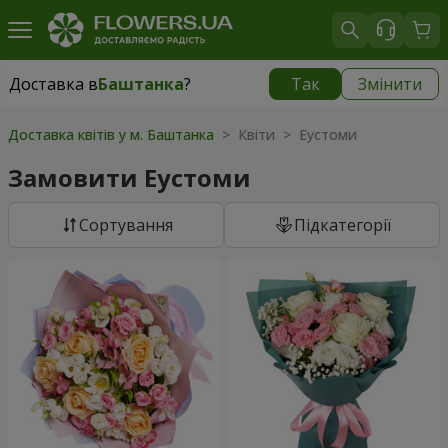
Доставка в
Баштанка
?
Так
Змінити
Доставка в
Баштанка
|
1015 грн
Доставка квітів у м. Баштанка
> Квіти > Еустоми
Замовити Еустоми
Сортування
Підкатегорії