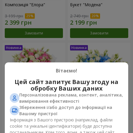
Композиція "Елора"
Букет "Модена"
3 199 грн
2 749 грн
Замовити
Замовити
Вітаємо!
Цей сайт запитує Вашу згоду на
обробку Ваших даних
Персоналізована реклама, контент, аналітика,
вимірювання ефективності
Збереження і/або доступ до інформації на
Букет "Piedmont"
Композиція "Сільвія"
Вашому пристрої
5 865 грн
3 999 грн
Інформація з Вашого пристрою (наприклад, файли
cookie та унікальні ідентифікатори) буде доступна
постачальникам. Крім того, вони, а також цей сайт