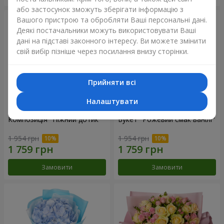
або застосунок зможуть зберігати інформацію з
Вашого пристрою та обробляти Ваші персональні дані.
Деякі постачальники можуть використовувати Ваші
дані на підставі законного інтересу. Ви можете змінити
свій вибір пізніше через посилання внизу сторінки.
Прийняти всі
Налаштувати
Композиція "Ніжний дотик"
Букет "Рожевий смак ванілі"
1 954 грн
1 954 грн
Замовити
Замовити