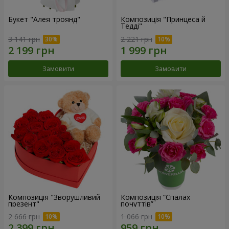
Букет "Алея троянд"
Композиція "Принцеса й
Тедді"
3 141 грн
2 221 грн
Замовити
Замовити
Композиція "Зворушливий
Композиція “Спалах
презент"
почуттів”
2 666 грн
1 066 грн