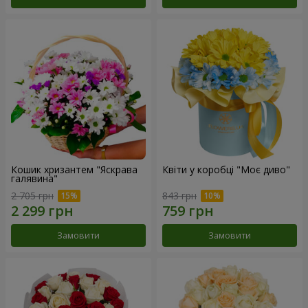
Кошик хризантем "Яскрава
Квіти у коробці "Моє диво"
галявина"
2 705 грн
843 грн
Замовити
Замовити