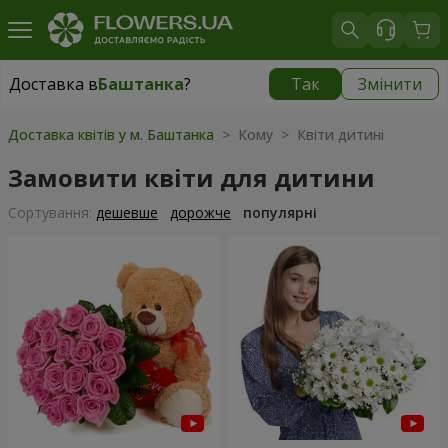
Доставка в
Баштанка
?
Так
Змінити
Доставка в
Баштанка
|
1015 грн
Доставка квітів у м. Баштанка
> Кому > Квіти дитині
Замовити квіти для дитини
Сортування:
дешевше
дорожче
популярні