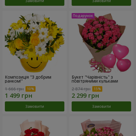
Замовити
Замовити
Композиція "З добрим
Букет "Чарівність" з
ранком!"
повітряними кульками
1 666 грн
2 874 грн
Замовити
Замовити