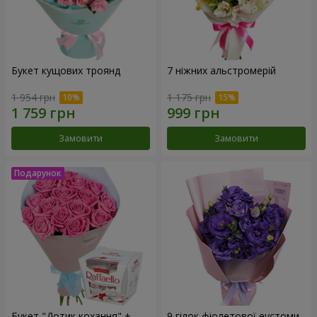
Букет кущових троянд
7 ніжних альстромерій
1 954 грн
1 175 грн
Замовити
Замовити
Букет "Дотик кохання" +
9 гілок фіолетової еустоми