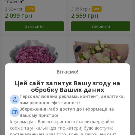
троянда"
2 624 грн
3 656 грн
Замовити
Замовити
Вітаємо!
Цей сайт запитує Вашу згоду на
обробку Ваших даних
Персоналізована реклама, контент, аналітика,
Букет "Твої хризантеми"
Букет "Пана Кота"
вимірювання ефективності
Збереження і/або доступ до інформації на
1 834 грн
2 374 грн
Вашому пристрої
Інформація з Вашого пристрою (наприклад, файли
cookie та унікальні ідентифікатори) буде доступна
Замовити
Замовити
постачальникам. Крім того, вони, а також цей сайт