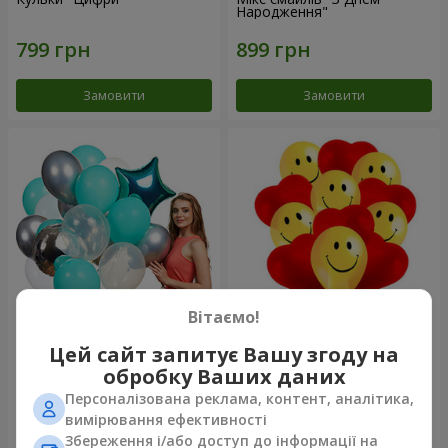
Народження"
Замовити
Замовити
Вітаємо!
Колекція кульок "Бірюза" - 9
11 жовтих смайликів і
Цей сайт запитує Вашу згоду на
кульок
червоних сердець
обробку Ваших даних
Персоналізована реклама, контент, аналітика,
вимірювання ефективності
Збереження і/або доступ до інформації на
Замовити
Замовити