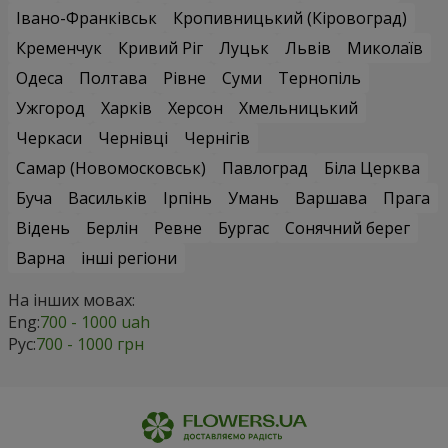
Івано-Франківськ
Кропивницький (Кіровоград)
Кременчук
Кривий Ріг
Луцьк
Львів
Миколаїв
Одеса
Полтава
Рівне
Суми
Тернопіль
Ужгород
Харків
Херсон
Хмельницький
Черкаси
Чернівці
Чернігів
Самар (Новомосковськ)
Павлоград
Біла Церква
Буча
Васильків
Ірпінь
Умань
Варшава
Прага
Відень
Берлін
Ревне
Бургас
Сонячний берег
Варна
інші регіони
На інших мовах:
Eng:
700 - 1000 uah
Рус:
700 - 1000 грн