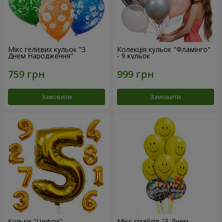
Мікс гелієвих кульок "З
Колекція кульок "Фламінго"
Днем Народження"
- 9 кульок
Замовити
Замовити
Кульки "Цифри"
Мікс смайлів "З Днем