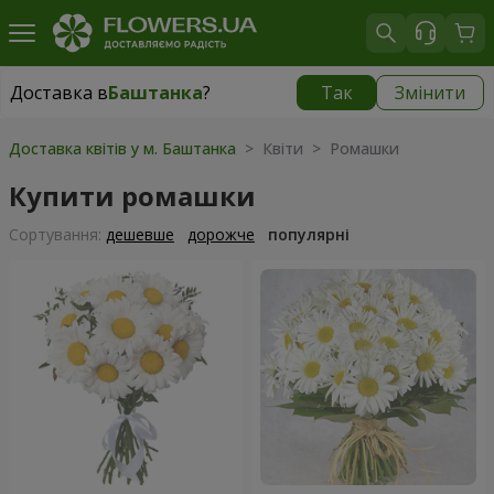
Доставка в
Баштанка
?
Так
Змінити
Доставка в
Баштанка
|
1015 грн
Доставка квітів у м. Баштанка
> Квіти > Ромашки
Купити ромашки
Сортування:
дешевше
дорожче
популярні