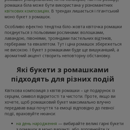
ромашка біла може бути використана у різноманітних
квіткових композиціях
. В трендах лишається і гігантський
моно букет з ромашок.
Особливо ефектно тендітна біло-жовта квіточка ромашки
поєднується з польовими рослинами: волошками,
лавандою, півоніями, трояндами пастельних відтінків,
герберами та евкаліптом. Тут і ціна ромашок збережеться
не високою. І букет з ромашками буде ще вишуканіший, а
ароматний акцент створить неповторну обстановку.
Які букети з ромашками
підходять для різних подій
Квіткова композиція з квітів ромашки – це подарунок із
серцем, символ відкритості та чистоти. Проте, якщо ви
хочете, щоб ромашковий букет максимально влучно
передавав ваші почуття та емоції відповідно до певної
події, враховуйте нюанси:
на день народження
— вибирайте великі гарні букети
з ромашок в моно варіанті, або доповнюйте їх