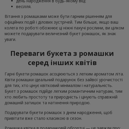
день народження в будь-якому віці;
весілля.
Вітання з ромашками може бути гарним рішенням для
офіційних подій і ділових зустрічей. Тим більше, якщо ваш
колега по роботі обожнює ці ніжні пахучі рослини, ви цілком
можете подарувати величезний букет ромашок, як знак
уваги.
Переваги букета з ромашки
серед інших квітів
Гарні букети ромашок асоціюються з легким ароматом літа.
Квіти ромашки ідеальний подарунок без зайвої урочистості
для тих, хто цінує квітковий мінімалізм і натуральність.
Букет з ромашок підійде легким романтичним натурам, тим
хто любить простоту та природність і цінують справжній
домашній затишок та натхнення природою.
Подарувати букети ромашок з днем народження, щоб
привітати вже стало класикою в сезон.
Ромашка квітка в подарунковій обгортці — це завжди про: