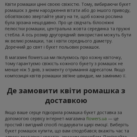
Квіти ромашки цінні своєю свіжістю. Тому, вибираючи букет
ромашок з днем ​​народження вітати або до іншого приводу,
обов’язково звертайте увагу на те, щоб кожна рослина
була зрізана нещодавно. Про це свідчать білосніжні
пелюстки ромашки, центральна жовта серединка та пружні
стебла. А ось розмір другорядний: використані можуть бути
як великі ромашки, так і квіти середнього діаметру.
Доречний до свят і букет польових ромашок.
В магазині flowers.ua ми піклуємось про кожну квіточку,
тому гарантуємо свіжість кожного букету з ромашок не
менше ніж 5 днів, з моменту отримання адресатом. Якщо
композиція квітів ромашки зів’яне швидше, ми замінимо її.
Де замовити квіти ромашка з
доставкою
Якщо ваше серце підкорила ромашка букет доставка за
допомогою сервісу інтернет-магазина
flowers.ua
— це
простий і вигідний спосіб подарувати щирі емоції. Виберіть
букет ромашок купити, що вам сподобався; вкажіть час та
адресу доставки і сплатіть зручним способом. Пам’ятайте,