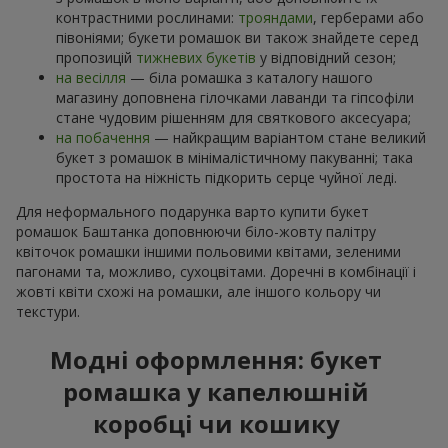
контрастними рослинами:
трояндами
, герберами або
півоніями; букети ромашок ви також знайдете серед
пропозицій
тижневих букетів
у відповідний сезон;
на весілля
— біла ромашка з каталогу нашого
магазину доповнена гілочками лаванди та гіпсофіли
стане чудовим рішенням для святкового аксесуара;
на побачення
— найкращим варіантом стане великий
букет з ромашок в мінімалістичному пакуванні; така
простота на ніжність підкорить серце чуйної леді.
Для неформального подарунка варто купити букет
ромашок Баштанка доповнюючи біло-жовту палітру
квіточок ромашки іншими польовими квітами, зеленими
пагонами та, можливо, сухоцвітами. Доречні в комбінації і
жовті квіти схожі на ромашки, але іншого кольору чи
текстури.
Модні оформлення: букет
ромашка у капелюшній
коробці чи кошику