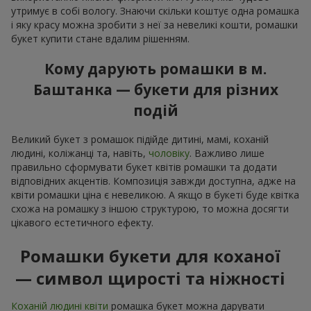
утримує в собі вологу. Знаючи скільки коштує одна ромашка
і яку красу можна зробити з неї за невеликі кошти, ромашки
букет купити стане вдалим рішенням.
Кому дарують ромашки в м.
Баштанка — букети для різних
подій
Великий букет з ромашок підійде дитині, мамі, коханій
людині, коліжанці та, навіть,
чоловіку
. Важливо лише
правильно сформувати букет квітів ромашки та додати
відповідних акцентів. Композиція завжди доступна, адже на
квіти ромашки ціна є невеликою. А якщо в букеті буде квітка
схожа на ромашку з іншою структурою, то можна досягти
цікавого естетичного ефекту.
Ромашки букети для коханої
— символ щирості та ніжності
Коханій людині квіти
ромашка букет можна дарувати