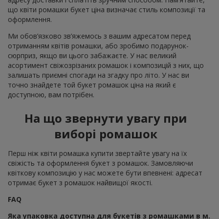
що квіти ромашки букет ціна визначає стиль композиції та
оформлення.
Ми обов’язково зв’яжемось з вашим адресатом перед
отриманням квітів ромашки, або зробимо подарунок-
сюрприз, якщо ви цього забажаєте. У нас великий
асортимент свіжозрізаних ромашок і композицій з них, що
залишать приємні спогади на згадку про літо. У нас ви
точно знайдете той букет ромашок ціна на який є
доступною, вам потрібен.
На що звернути увагу при
виборі ромашок
Перш ніж квіти ромашка купити звертайте увагу на їх
свіжість та оформлення букет з ромашок. Замовляючи
квіткову композицію у нас можете бути впевнені: адресат
отримає букет з ромашок найвищої якості.
FAQ
Яка упаковка доступна для букетів з ромашками в м.