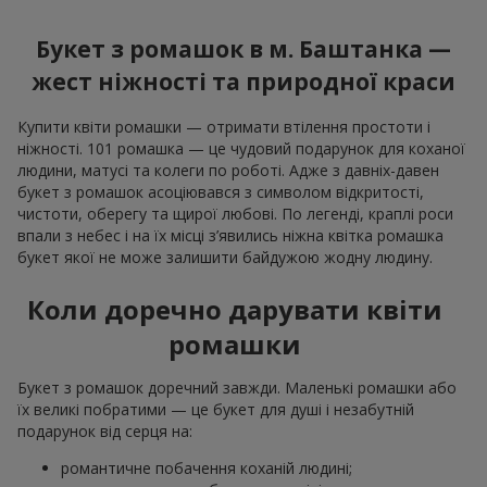
Букет з ромашок в м. Баштанка —
жест ніжності та природної краси
Купити квіти ромашки — отримати втілення простоти і
ніжності. 101 ромашка — це чудовий подарунок для коханої
людини, матусі та колеги по роботі. Адже з давніх-давен
букет з ромашок асоціювався з символом відкритості,
чистоти, оберегу та щирої любові. По легенді, краплі роси
впали з небес і на їх місці з’явились ніжна квітка ромашка
букет якої не може залишити байдужою жодну людину.
Коли доречно дарувати квіти
ромашки
Букет з ромашок доречний завжди. Маленькі ромашки або
їх великі побратими — це букет для душі і незабутній
подарунок від серця на:
романтичне побачення коханій людині;