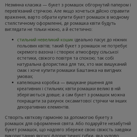
Незмінна класика — букет з ромашок обгорнутий папером і
перев’язаний стрічкою. Але якщо хочеться дійсно справити
враження, варто обрати купити букет ромашок в модному
стилістичному оформленні, де ромашка квіти будуть
виглядати не тільки ніжно, а й естетично:
стильний невеликий кошик
ідеально пасує до ніжних
польових квітів; такий букет з ромашок не потребує
окремого вазона і створює атмосферу сільської
естетики, свіжого повітря та спокою; так собі
натуральна флористика для тих, хто має вишуканий
смак і хоче купити ромашки Баштанка на вигідних
умовах;
капелюшна коробка — вишукане рішення для
креативних і стильних; квіти ромашки великі в ній
зберігаються довше; а сам букет з ромашок можна
покращити за рахунок оксамитової стрічки чи інших
декоративних елементів.
Створіть квіткову гармонію за допомогою букету з
ромашок для оформлення свята. Або подаруйте незабутній
букет ромашок, що надовго збереже свою свіжість завдяки
використанню якісної флористичної губки, яка чудово