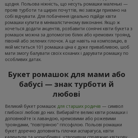
щодня. Польова ніжність, що несуть ромашки маленькі —
прояв турботи та щирих почуттів, які завжди приємно на
собі відчувати. Для побачення ідеально підійде квіти
ромашки купити в мінімалістичному виконанні. Якщо ж
хочеться додати акцентів, розбавити сонячні квіти букета з
ромашок можна за допомогою білих або кремових троянд,
півоній або зелених гілочок. А ще навіть на композицію, в
якій міститься 101 ромашка ціна є дуже привабливою, шоб
мати змогу балувати своїх коханих і дарувати ромашку по
особливих датах.
Букет ромашок для мами або
бабусі — знак турботи й
любові
Великий букет ромашок
для старших родичів
— символ
глибокої любові до них. Вибирайте великі квіти ромашки і
доповнюйте їх лавандою, кремовими або рожевими
трояндами, “повітряною" гіпсофілою. Польові ромашки
букет доречно доповнять гілочки аспарагуса, квіти
календули та чорнобривці, утворивши справжню квіткову