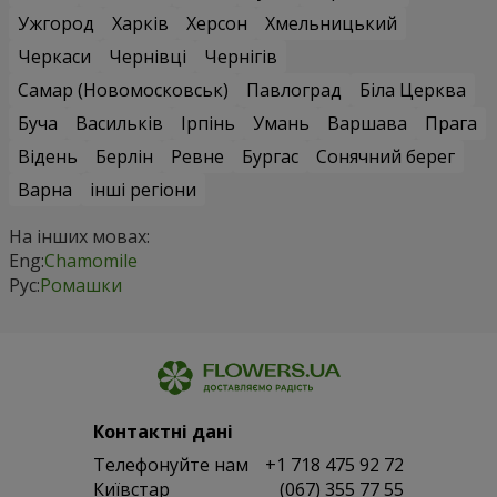
Ужгород
Харків
Херсон
Хмельницький
Черкаси
Чернівці
Чернігів
Самар (Новомосковськ)
Павлоград
Біла Церква
Буча
Васильків
Ірпінь
Умань
Варшава
Прага
Відень
Берлін
Ревне
Бургас
Сонячний берег
Варна
інші регіони
На інших мовах:
Eng:
Chamomile
Рус:
Ромашки
Контактні дані
Телефонуйте нам
+1 718 475 92 72
Київстар
(067) 355 77 55