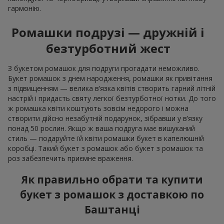
гармонію.
Ромашки подрузі — дружній і
безтурботний жест
З букетом ромашок для подруги прогадати неможливо.
Букет ромашок з днем ​​народження, ромашки як привітання
з підвищенням — велика в’язка квітів створить гарний літній
настрій і придасть святу легкої безтурботної нотки. До того
ж ромашка квіти коштують зовсім недорого і можна
створити дійсно незабутній подарунок, зібравши у в’язку
понад 50 рослин. Якщо ж ваша подруга має вишуканий
стиль — подаруйте їй квіти ромашки букет в капелюшній
коробці. Такий букет з ромашок або букет з ромашок та
роз забезпечить приємне враження.
Як правильно обрати та купити
букет з ромашок з доставкою по
Баштанці