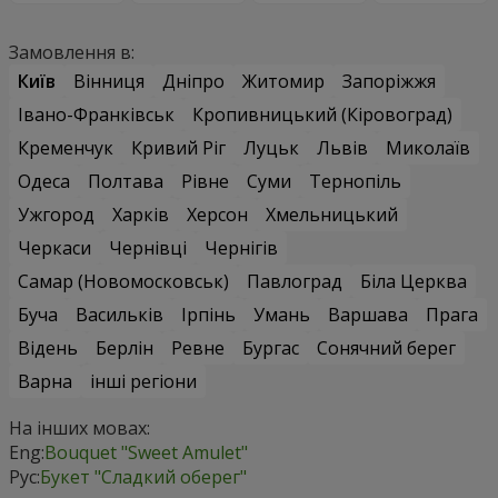
Замовлення в:
Київ
Вінниця
Дніпро
Житомир
Запоріжжя
Івано-Франківськ
Кропивницький (Кіровоград)
Кременчук
Кривий Ріг
Луцьк
Львів
Миколаїв
Одеса
Полтава
Рівне
Суми
Тернопіль
Ужгород
Харків
Херсон
Хмельницький
Черкаси
Чернівці
Чернігів
Самар (Новомосковськ)
Павлоград
Біла Церква
Буча
Васильків
Ірпінь
Умань
Варшава
Прага
Відень
Берлін
Ревне
Бургас
Сонячний берег
Варна
інші регіони
На інших мовах:
Eng:
Bouquet "Sweet Amulet"
Рус:
Букет "Сладкий оберег"