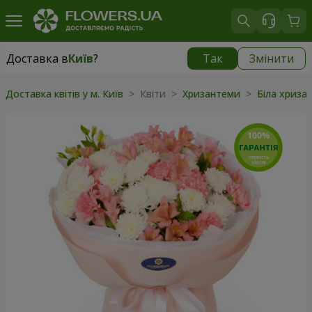
Доставка в
Київ
?
Так
Змінити
Доставка в
Київ
|
безкоштовно
Доставка квітів у м. Київ
> Квіти >
Хризантеми
>
Біла хриза