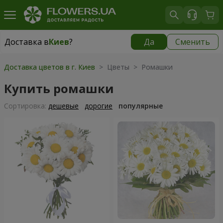
Доставка в
Киев
?
Да
Сменить
Доставка в
Киев
|
бесплатно
Доставка цветов в г. Киев
> Цветы > Ромашки
Купить ромашки
Cортировка:
дешевые
дорогие
популярные