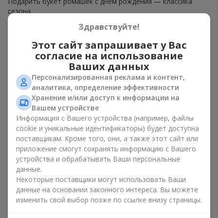
Подарить букет ромашек с днём рождения — классика
сезона.
Здравствуйте!
Ромашка в подарочной упаковке — это всегда про:
Этот сайт запрашивает у Вас
лёгкий аромат лета — букет из ромашек, как нежная
согласие на использование
композиция с лугов, навевает приятные
воспоминания, помогает расслабиться и
Ваших данных
почувствовать уют внутри;
Персонализированная реклама и контент,
универсальность — бело-жёлтая палитра
аналитика, определение эффективности
минималистичной цветочной композиции не оставит
Хранение и/или доступ к информации на
равнодушными ни хрупких молодых девушек, ни
Вашем устройстве
уважаемых бабушек;
Информация с Вашего устройства (например, файлы
искренность в цветах — букет ромашек словно
cookie и уникальные идентификаторы) будет доступна
создан для того, чтобы рассказывать о самых ценных
поставщикам. Кроме того, они, а также этот сайт или
чувствах и эмоциях.
приложение смогут сохранять информацию с Вашего
Нежные летние цветы в букете из ромашек навсегда
устройства и обрабатывать Ваши персональные
остаются в памяти. Если вам нравится ромашка, купить её
данные.
— значит на 100% поднять себе настроение и создать
Некоторые поставщики могут использовать Ваши
ощущение лета даже в пасмурный день. Букет из ромашек
данные на основании законного интереса. Вы можете
не перегружает интерьер и лаконично дополняет дизайн
изменить свой выбор позже по ссылке внизу страницы.
любой комнаты. А ещё букет из ромашек — это отличная
идея для оформления фотосессий, тем более что даже на