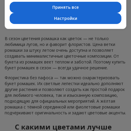
большой букет ромашек цена остаётся доступной.
Принять все
Ромашки во флористике — тренды
Настройки
и сочетания
В сезон цветения ромашка как цветок — не только
любимица лугов, но и фаворит флористов. Цена ветки
ромашки за штуку летом очень доступна и позволяет
создавать минималистичные цветочные композиции. От
букета из ромашек веет теплом и заботой. Поэтому купить
букет ромашек в сезон — всегда удачное решение.
Флористика без пафоса — так можно охарактеризовать
букет ромашек. Их светлые лепестки идеально дополняют
другие растения и позволяют создать как простой подарок
для любимого человека, так и изысканную композицию,
подходящую для официальных мероприятий. А жёлтая
ромашка с тёмной серединкой или фиолетовые ромашки
подчёркивают оригинальность и задают цветовые акценты.
С какими цветами лучше