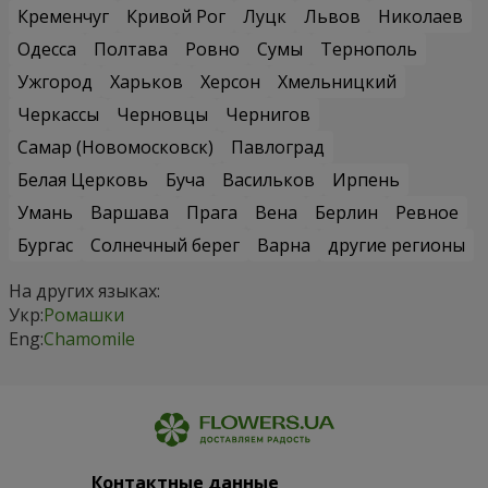
Кременчуг
Кривой Рог
Луцк
Львов
Николаев
Одесса
Полтава
Ровно
Сумы
Тернополь
Ужгород
Харьков
Херсон
Хмельницкий
Черкассы
Черновцы
Чернигов
Самар (Новомосковск)
Павлоград
Белая Церковь
Буча
Васильков
Ирпень
Умань
Варшава
Прага
Вена
Берлин
Ревное
Бургас
Солнечный берег
Варна
другие регионы
На других языках:
Укр:
Ромашки
Eng:
Chamomile
Контактные данные