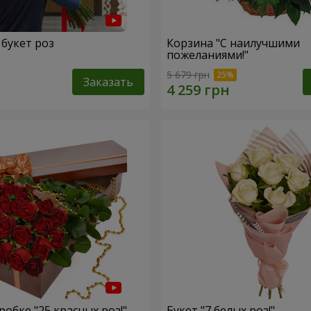
 букет роз
Корзина "С наилучшими
пожеланиями!"
5 679 грн
Заказать
обке "25 красных роз!"
Букет "7 белых роз!"