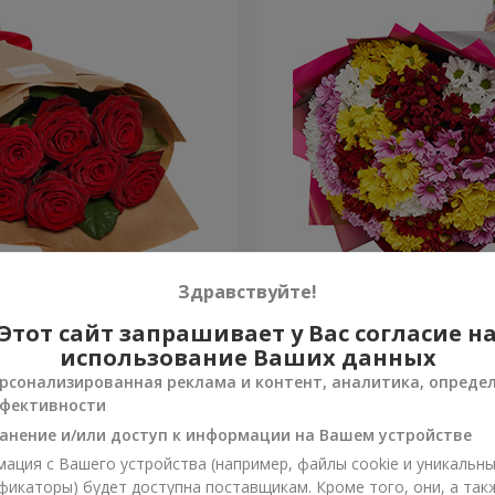
 упаковке "7 красных роз"
25 разноцветных хризант
Здравствуйте!
Этот сайт запрашивает у Вас согласие н
3 374 грн
Заказать
использование Ваших данных
рсонализированная реклама и контент, аналитика, опреде
фективности
анение и/или доступ к информации на Вашем устройстве
ация с Вашего устройства (например, файлы cookie и уникальн
фикаторы) будет доступна поставщикам. Кроме того, они, а так