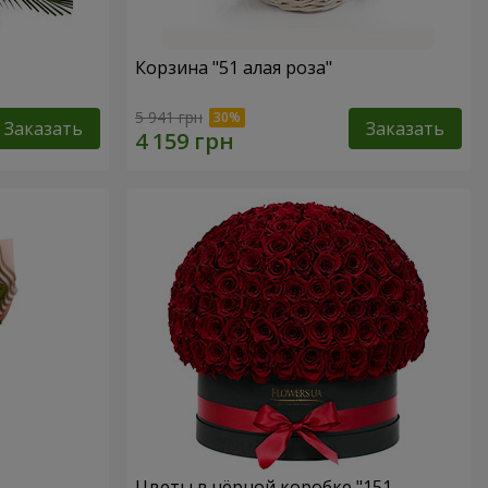
Корзина "51 алая роза"
5 941 грн
Заказать
Заказать
Цветы в чёрной коробке "151