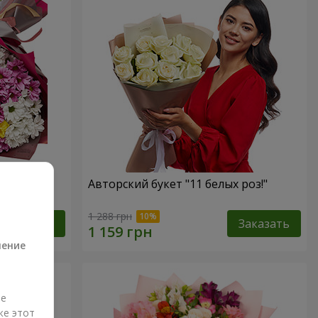
ем!
Авторский букет "11 белых роз!"
а
1 288 грн
Заказать
Заказать
ление
ые
же этот