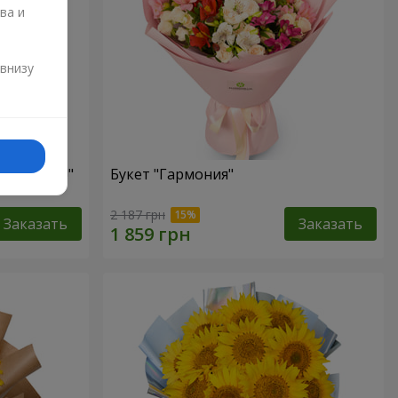
ва и
и
 внизу
ризантем!"
Букет "Гармония"
2 187 грн
Заказать
Заказать