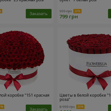
999 грн
Заказать
лой коробке "151 красная
Цветы в белой коробке "1
роза"
8 999 грн
Заказать