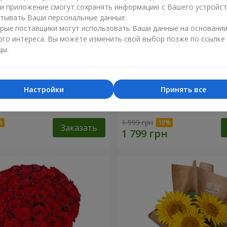
ли приложение смогут сохранять информацию с Вашего устройст
тывать Ваши персональные данные.
рые поставщики могут использовать Ваши данные на основани
ого интереса. Вы можете изменить свой выбор позже по ссылке
цы.
Настройки
Принять все
ремовых роз!"
Букет "15 разноцветных х
1 999 грн
Заказать