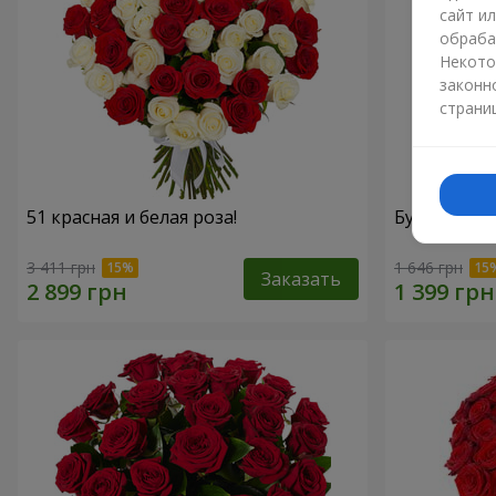
сайт и
обраба
Некото
законн
страни
51 красная и белая роза!
Букет "15 к
3 411 грн
1 646 грн
Заказать