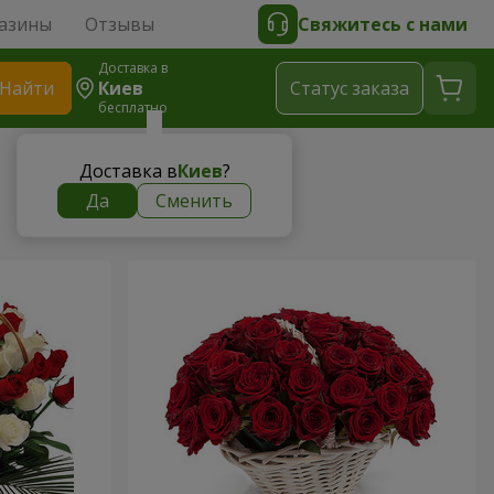
азины
Отзывы
Свяжитесь с нами
Доставка в
Найти
Киев
Cтатус заказа
бесплатно
Доставка в
Киев
?
Да
Сменить