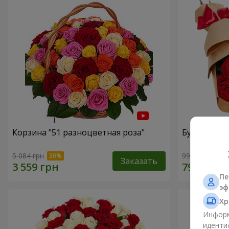
Корзина "51 разноцветная роза"
Букет в ЭКО
5 084 грн
999 грн
Заказать
Пе
эф
Хр
Информ
иденти