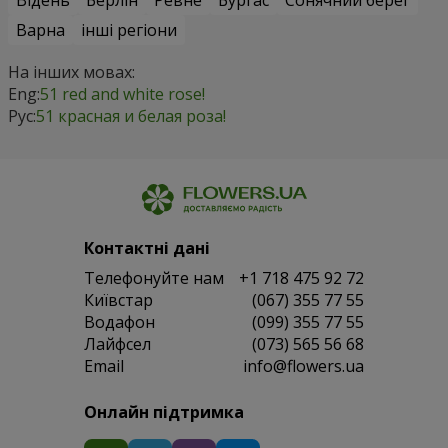
Варна
інші регіони
На інших мовах:
Eng:
51 red and white rose!
Рус:
51 красная и белая роза!
Контактні дані
Телефонуйте нам
+1 718 475 92 72
Київстар
(067) 355 77 55
Водафон
(099) 355 77 55
Лайфсел
(073) 565 56 68
Email
info@flowers.ua
Онлайн підтримка