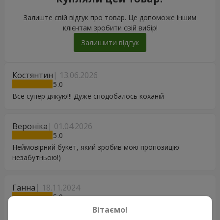
Залиште свій відгук про товар. Це допоможе іншим
клієнтам зробити свій вибір!
Залишити відгук
Костянтин
13.06.2026
5
Все супер дякую!!! Дуже сподобалось коханій
Вероніка
01.04.2026
5
Неймовірний букет, який зробив мою пропозицію
незабутньою!)
Ганна
18.11.2024
5
Замовляла рози для сестри, яка нещодавно народила.
Вітаємо!
Приємно здивована сервісом та розкішшю квітів ☺️