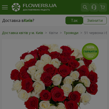
Доставка в
Київ
?
Так
Змінити
Доставка в
Київ
|
безкоштовно
Доставка квітів у м. Київ
> Квіти >
Троянди
> 51 червона і б