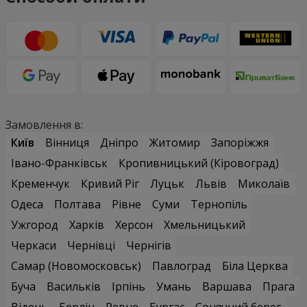
Замовлення в:
Київ
Вінниця
Дніпро
Житомир
Запоріжжя
Івано-Франківськ
Кропивницький (Кіровоград)
Кременчук
Кривий Ріг
Луцьк
Львів
Миколаїв
Одеса
Полтава
Рівне
Суми
Тернопіль
Ужгород
Харків
Херсон
Хмельницький
Черкаси
Чернівці
Чернігів
Самар (Новомосковськ)
Павлоград
Біла Церква
Буча
Васильків
Ірпінь
Умань
Варшава
Прага
Відень
Берлін
Ревне
Бургас
Сонячний берег