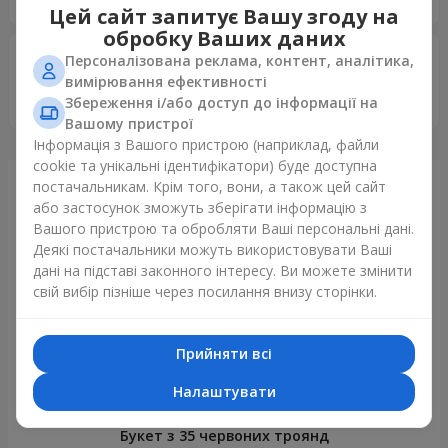
Цей сайт запитує Вашу згоду на
обробку Ваших даних
Стас
20.12.2023
Персоналізована реклама, контент, аналітика,
5
вимірювання ефективності
Букет визвав неімовірну радість дружини. Дуже дякую.
Збереження і/або доступ до інформації на
Вашому пристрої
Інформація з Вашого пристрою (наприклад, файли
cookie та унікальні ідентифікатори) буде доступна
постачальникам. Крім того, вони, а також цей сайт
Щойно доставили
або застосунок зможуть зберігати інформацію з
Вашого пристрою та обробляти Ваші персональні дані.
Деякі постачальники можуть використовувати Ваші
дані на підставі законного інтересу. Ви можете змінити
свій вибір пізніше через посилання внизу сторінки.
Прийняти всі
Налаштувати
Букет з 35 червоних троянд