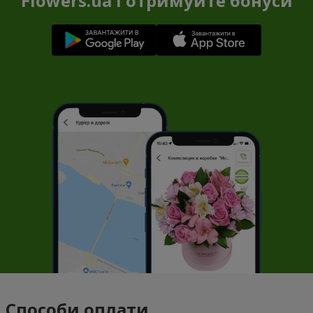
Flowers.ua і отримуйте бонуси
Способи оплати