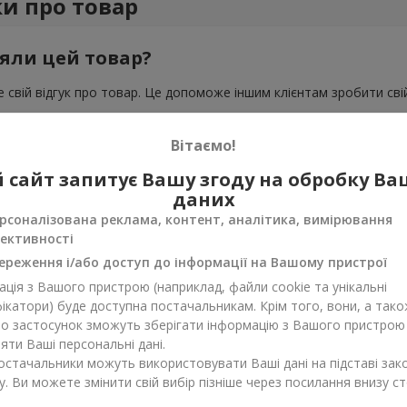
ки про товар
яли цей товар?
 свій відгук про товар. Це допоможе іншим клієнтам зробити свій
Вітаємо!
 сайт запитує Вашу згоду на обробку В
даних
рсоналізована реклама, контент, аналітика, вимірювання
ективності
ереження і/або доступ до інформації на Вашому пристрої
ція з Вашого пристрою (наприклад, файли cookie та унікальні
ікатори) буде доступна постачальникам. Крім того, вони, а тако
бо застосунок зможуть зберігати інформацію з Вашого пристрою
ти Ваші персональні дані.
постачальники можуть використовувати Ваші дані на підставі зак
у. Ви можете змінити свій вибір пізніше через посилання внизу ст