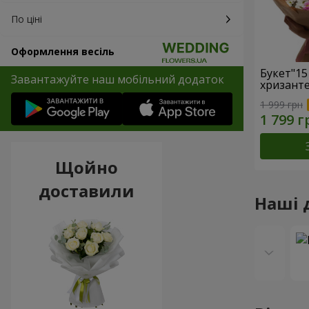
По ціні
Оформлення весіль
Букет"15
Завантажуйте наш мобільний додаток
хризанте
1 999 грн
Щойно
доставили
Наші 