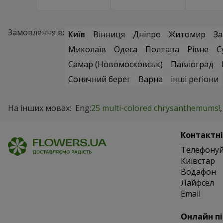
Замовлення в:
Київ
Вінниця
Дніпро
Житомир
За
Миколаїв
Одеса
Полтава
Рівне
С
Самар (Новомосковськ)
Павлоград
Сонячний берег
Варна
інші регіони
На інших мовах:
Eng:
25 multi-colored chrysanthemums!
Контактні
Телефонуй
Київстар
Водафон
Лайфсел
Email
Онлайн п