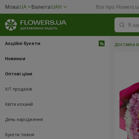
Мова:
UA
Валюта:
UAH
Все про Flowers.u
Акційні букети
Доставка кв
Новинки
Оптові ціни
ХІТ продажів
Квіти коханій
День народження
Букети тижня