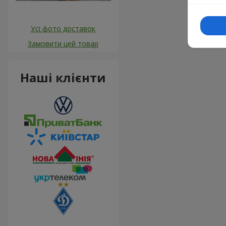
Усі фото доставок
Замовити цей товар
Наші клієнти