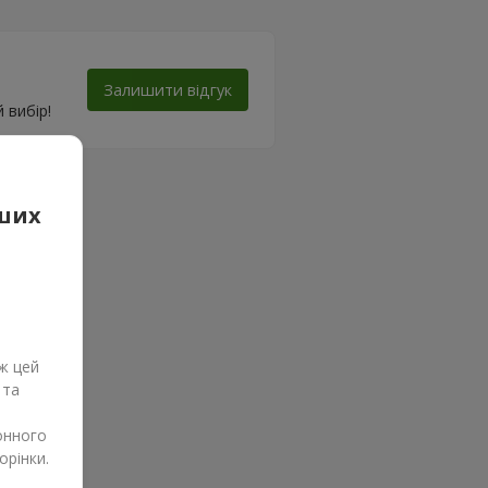
Залишити відгук
 вибір!
аших
ж цей
 та
онного
орінки.