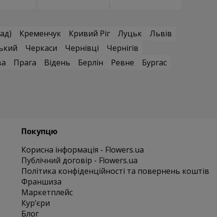
ад)
Кременчук
Кривий Ріг
Луцьк
Львів
ький
Черкаси
Чернівці
Чернігів
ва
Прага
Відень
Берлін
Ревне
Бургас
Покупцю
Корисна інформація - Flowers.ua
Публічний договір - Flowers.ua
Політика конфіденційності та повернень коштів
Франшиза
Маркетплейс
Курʼєри
Блог