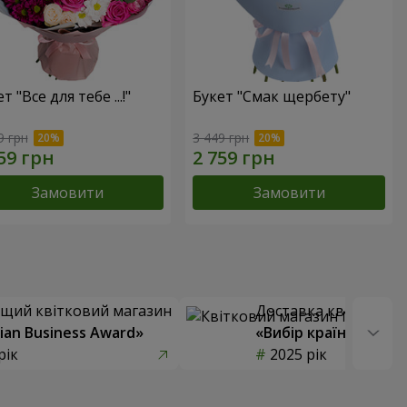
т "Все для тебе ...!"
Букет "Смак щербету"
9 грн
3 449 грн
Замовити
Замовити
щий квітковий магазин
Доставка квітів року
ian Business Award»
«Вибір країни»
рік
2025 рік