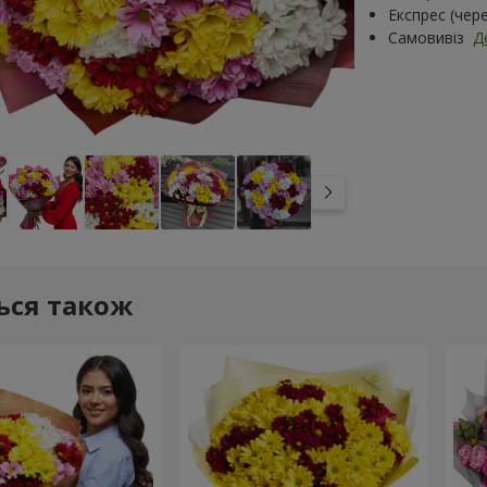
Експрес (чер
Самовивіз
Д
ься також