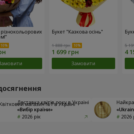
 різнокольорових
Букет "Казкова осінь"
Буке
м!"
1 888 грн
5 19
Замовити
Замовити
досягнення
Доставка квітів року в Україні
Найкра
«Вибір країни»
«Ukrain
2026 рік
2026 