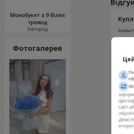
Відгу
Монобукет з 9 білих
Купл
троянд
Ужгород
Залиште
Фотогалерея
Цей
Пе
еф
Зб
Інформа
ідентиф
сайт а
обробля
Деякі 
інтерес