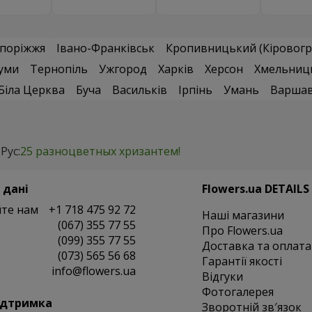
поріжжя
Івано-Франківськ
Кропивницький (Кіровогр
уми
Тернопіль
Ужгород
Харків
Херсон
Хмельниц
Біла Церква
Буча
Васильків
Ірпінь
Умань
Варша
Рус:
25 разноцветных хризантем!
 дані
Flowers.ua DETAILS
те нам
+1 718 475 92 72
Наші магазини
(067) 355 77 55
Про Flowers.ua
(099) 355 77 55
Доставка та оплата
(073) 565 56 68
Гарантії якості
info@flowers.ua
Відгуки
Фотогалерея
ідтримка
Зворотній зв′язок