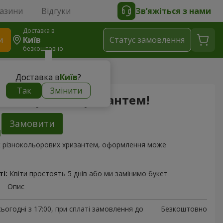
газини
Відгуки
Зв’яжіться з нами
Доставка в
и
Київ
Статус замовлення
безкоштовно
зантем!
Доставка в
Київ
?
Так
Змінити
окольорових хризантем!
Замовити
ок різнокольорових хризантем, оформлення може
і:
Квіти простоять 5 днів або ми замінимо букет
Опис
ьогодні з 17:00, при сплаті замовлення до
Безкоштовно