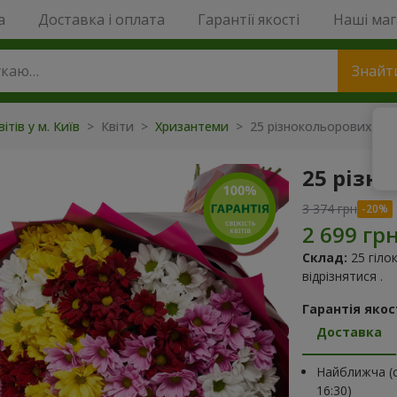
a
Доставка і оплата
Гарантії якості
Наші ма
Знайт
ітів у м. Київ
> Квіти >
Хризантеми
> 25 різнокольорових хри
25 різн
3 374 грн
Склад:
25 гіл
відрізнятися .
Гарантія якост
Доставка
Найближча (с
16:30)