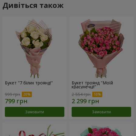
Дивіться також
Букет "7 білих троянд!"
Букет троянд "Моїй
красунечці!"
999 грн
2 554 грн
Замовити
Замовити