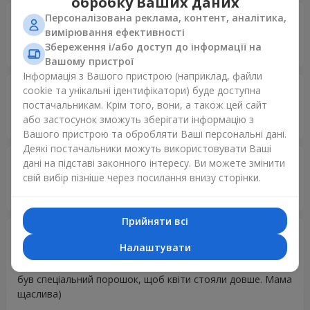
обробку Ваших даних
Персоналізована реклама, контент, аналітика,
Віктор
12.10.2024
вимірювання ефективності
5
Збереження і/або доступ до інформації на
Дякую
Вашому пристрої
Інформація з Вашого пристрою (наприклад, файли
Віктор
cookie та унікальні ідентифікатори) буде доступна
11.10.2024
5
постачальникам. Крім того, вони, а також цей сайт
або застосунок зможуть зберігати інформацію з
Супер!!!
Вашого пристрою та обробляти Ваші персональні дані.
Деякі постачальники можуть використовувати Ваші
Віктор
11.10.2024
дані на підставі законного інтересу. Ви можете змінити
5
свій вибір пізніше через посилання внизу сторінки.
Дякую, вам!!! Все супер!!!
Прийняти всі
Олександра
14.02.2024
Налаштувати
5
Квіти свіжі, доставка прямо до дверей. Разом з квітами
був спеціальний порошок, щоб квіти стояли довше. Мама
щаслива)