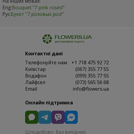
На інших мовах:
Eng:
Bouquet "7 pink roses!"
Рус:
Букет "7 розовых роз!"
Контактні дані
Телефонуйте нам
+1 718 475 92 72
Київстар
(067) 355 77 55
Водафон
(099) 355 77 55
Лайфсел
(073) 565 56 68
Email
info@flowers.ua
Онлайн підтримка
Цілодобово. Без вихідних