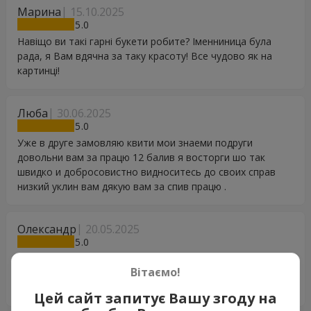
Марина
15.10.2025
5
Навіщо ви такі гарні букети робите? Іменниница була
рада, я Вам вдячна за таку красоту! Все чудово як на
картинці!
Люба
30.06.2025
5
Уже в друге замовляю квити мои знаеми подруги
довольни вам за працю 12 балив я восторги шо так
швидко и добросовистно видноситесь до своих справ
низкий уклин вам дякую вам за спив працю .
Олександр
20.05.2025
5
Дуже вдячна Вашій команді, за таку чудову можливість
Вітаємо!
привітати дорогу людину на відстані!!! Букет чудовий,
іменинниця в захваті!!!
Цей сайт запитує Вашу згоду на