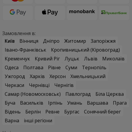
Замовлення в:
Київ
Вінниця
Дніпро
Житомир
Запоріжжя
Івано-Франківськ
Кропивницький (Кіровоград)
Кременчук
Кривий Ріг
Луцьк
Львів
Миколаїв
Одеса
Полтава
Рівне
Суми
Тернопіль
Ужгород
Харків
Херсон
Хмельницький
Черкаси
Чернівці
Чернігів
Самар (Новомосковськ)
Павлоград
Біла Церква
Буча
Васильків
Ірпінь
Умань
Варшава
Прага
Відень
Берлін
Ревне
Бургас
Сонячний берег
Варна
інші регіони