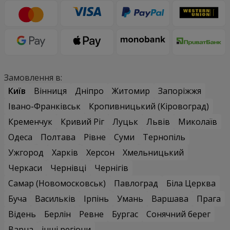
Замовлення в:
Київ
Вінниця
Дніпро
Житомир
Запоріжжя
Івано-Франківськ
Кропивницький (Кіровоград)
Кременчук
Кривий Ріг
Луцьк
Львів
Миколаїв
Одеса
Полтава
Рівне
Суми
Тернопіль
Ужгород
Харків
Херсон
Хмельницький
Черкаси
Чернівці
Чернігів
Самар (Новомосковськ)
Павлоград
Біла Церква
Буча
Васильків
Ірпінь
Умань
Варшава
Прага
Відень
Берлін
Ревне
Бургас
Сонячний берег
Варна
інші регіони