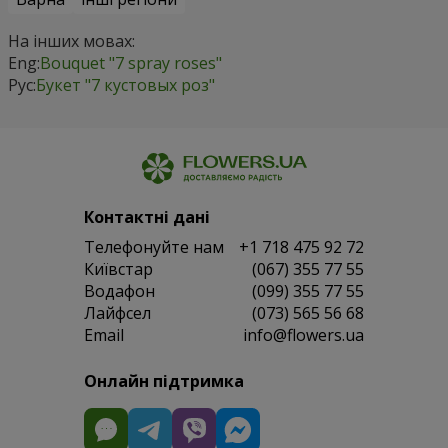
На інших мовах:
Eng:
Bouquet "7 spray roses"
Рус:
Букет "7 кустовых роз"
Контактні дані
Телефонуйте нам
+1 718 475 92 72
Київстар
(067) 355 77 55
Водафон
(099) 355 77 55
Лайфсел
(073) 565 56 68
Email
info@flowers.ua
Онлайн підтримка