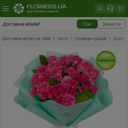
Доставка в
Київ
?
Так
Змінити
Доставка в
Київ
|
безкоштовно
Доставка квітів у м. Київ
> Квіти >
Троянди кущові
> Букет "