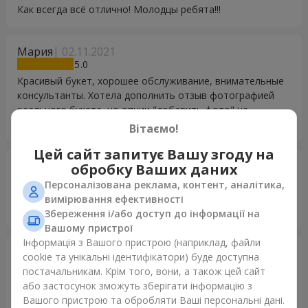
Как всегда всё отлично! Молодцы ребята!!!
Мария
02.11.2021
5
Красивый букет, хорошее обслуживание, внимательные
консультанты. Хотела дополнить отзыв фотографией
реального букета, но опции "добавить фото" не
обнаружила.
Вітаємо!
Цей сайт запитує Вашу згоду на
Анастасия
23.07.2021
обробку Ваших даних
5
Персоналізована реклама, контент, аналітика,
Спасибо огромное за доставку для моей мамы в
вимірювання ефективності
больницу! Она была в восторге!
Збереження і/або доступ до інформації на
Вашому пристрої
Інформація з Вашого пристрою (наприклад, файли
Наталія
23.04.2021
cookie та унікальні ідентифікатори) буде доступна
5
постачальникам. Крім того, вони, а також цей сайт
Большое Вам спасибо за радость, доставленную моей
або застосунок зможуть зберігати інформацію з
коллеге в день её рождения! Она очень признательна
Вашого пристрою та обробляти Ваші персональні дані.