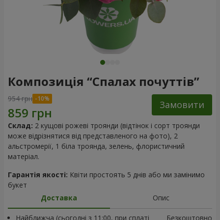
Композиція “Спалах почуттів”
954 грн
Замовити
Склад:
2 кущові рожеві троянди (відтінок і сорт троянди
може відрізнятися від представленого на фото), 2
альстромерії, 1 біла троянда, зелень, флористичний
матеріал.
Гарантія якості:
Квіти простоять 5 днів або ми замінимо
букет
Доставка
Опис
Найближча (сьогодні з 11:00, при сплаті
Безкоштовно