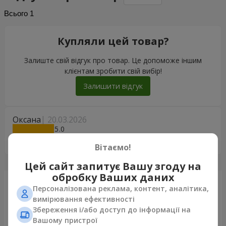
Всього
1
Купляли цей товар?
Залиште свій відгук про товар. Це допоможе іншим
клієнтам зробити свій вибір!
Залишити відгук
Оксана
20.03.2026
5
Велике Дякую !
Вітаємо!
Цей сайт запитує Вашу згоду на
обробку Ваших даних
Щойно доставили
Персоналізована реклама, контент, аналітика,
вимірювання ефективності
Збереження і/або доступ до інформації на
Вашому пристрої