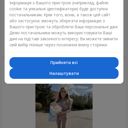
Інформація з Вашого пристрою (наприклад, файли
cookie та унікальні ідентифікатори) буде доступна
постачальникам. Крім того, вони, а також цей сайт
або застосунок зможуть зберігати інформацію з
Вашого пристрою та обробляти Ваші персональні дані.
Деякі постачальники можуть використовувати Ваші
дані на підставі законного інтересу. Ви можете змінити
свій вибір пізніше через посилання внизу сторінки.
Букет троянд "Моїй красунечці!"
Львів
Прийняти всі
Фотогалерея
Налаштувати