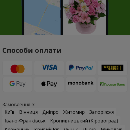
Способи оплати
Замовлення в:
Київ
Вінниця
Дніпро
Житомир
Запоріжжя
Івано-Франківськ
Кропивницький (Кіровоград)
Кременчук
Кривий Ріг
Луцьк
Львів
Миколаїв