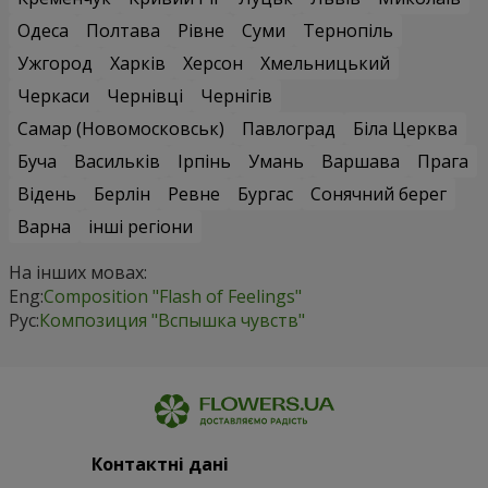
Одеса
Полтава
Рівне
Суми
Тернопіль
Ужгород
Харків
Херсон
Хмельницький
Черкаси
Чернівці
Чернігів
Самар (Новомосковськ)
Павлоград
Біла Церква
Буча
Васильків
Ірпінь
Умань
Варшава
Прага
Відень
Берлін
Ревне
Бургас
Сонячний берег
Варна
інші регіони
На інших мовах:
Eng:
Composition "Flash of Feelings"
Рус:
Композиция "Вспышка чувств"
Контактні дані