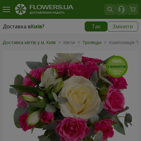
Доставка в
Київ
?
Так
Змінити
Доставка в
Київ
|
безкоштовно
Доставка квітів у м. Київ
> Квіти >
Троянди
> Композиція “Сп