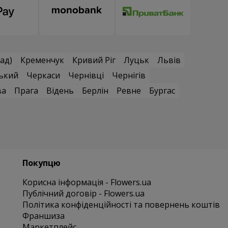
ад)
Кременчук
Кривий Ріг
Луцьк
Львів
ький
Черкаси
Чернівці
Чернігів
ва
Прага
Відень
Берлін
Ревне
Бургас
Покупцю
Корисна інформація - Flowers.ua
Публічний договір - Flowers.ua
Політика конфіденційності та повернень коштів
Франшиза
Маркетплейс