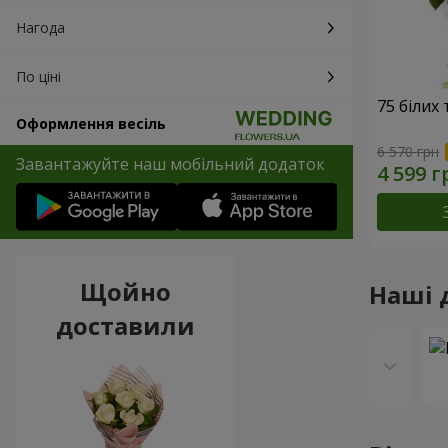
Нагода
По ціні
75 білих
Оформлення весіль
6 570 грн
Завантажуйте наш мобільний додаток
Щойно
Наші 
доставили