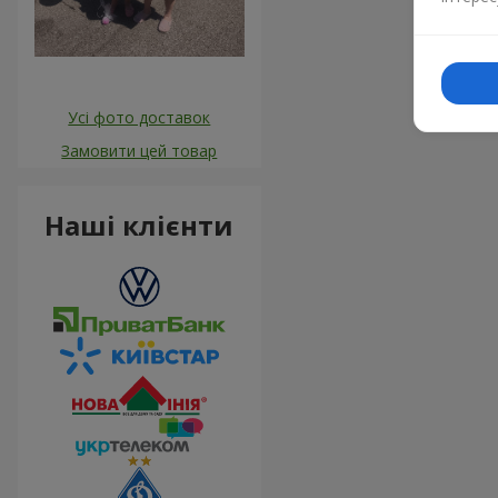
Усі фото доставок
Замовити цей товар
Наші клієнти