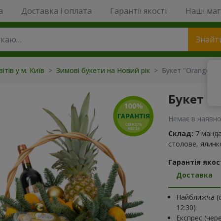
a
Доставка і оплата
Гарантії якості
Наші ма
Знайт
ітів у м. Київ
>
Зимові букети на Новий рік
>
Букет "Orange dr
Букет "
Немає в наявно
Склад:
7 манда
столове, ялинко
Гарантія якост
Доставка
Найближча (с
12:30)
Експрес (чер