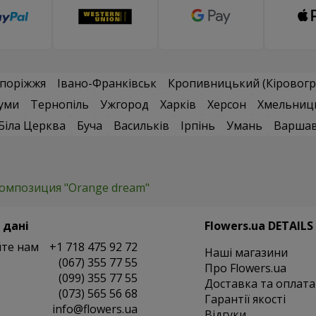
поріжжя
Івано-Франківськ
Кропивницький (Кіровогр
уми
Тернопіль
Ужгород
Харків
Херсон
Хмельниц
Біла Церква
Буча
Васильків
Ірпінь
Умань
Варша
омпозиция "Orange dream"
 дані
Flowers.ua DETAILS
те нам
+1 718 475 92 72
Наші магазини
(067) 355 77 55
Про Flowers.ua
(099) 355 77 55
Доставка та оплата
(073) 565 56 68
Гарантії якості
info@flowers.ua
Відгуки