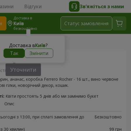
газини
Відгуки
Зв’яжіться з нами
Доставка в
и
Київ
Статус замовлення
безкоштовно
eam"
Доставка в
Київ
?
Так
Змінити
Orange dream"
Уточнити
сті
рин, ананас, коробка Ferrero Rocher - 16 шт., вино червоне
ві гілки, новорічний декор, кошик.
і:
Квіти простоять 5 днів або ми замінимо букет
Опис
ьогодні з 13:00, при сплаті замовлення до
Безкоштовно
ез 30 хвилин)
99 грн