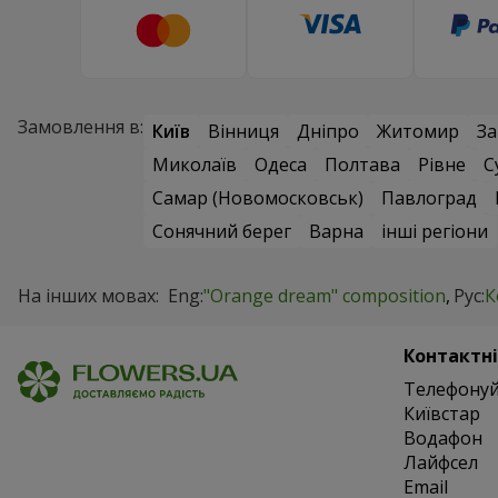
Замовлення в:
Київ
Вінниця
Дніпро
Житомир
За
Миколаїв
Одеса
Полтава
Рівне
С
Самар (Новомосковськ)
Павлоград
Сонячний берег
Варна
інші регіони
На інших мовах:
Eng:
"Orange dream" composition
Рус:
К
Контактні
Телефонуй
Київстар
Водафон
Лайфсел
Email