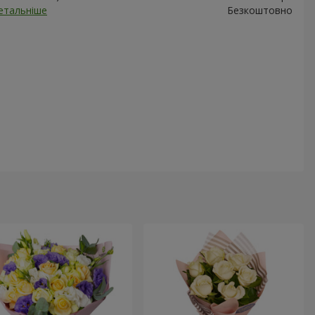
етальніше
Безкоштовно