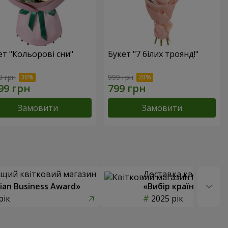
ет "Кольорові сни"
Букет "7 білих троянд!"
0 грн
999 грн
Замовити
Замовити
щий квітковий магазин
Доставка квітів року
ian Business Award»
«Вибір країни»
рік
2025 рік