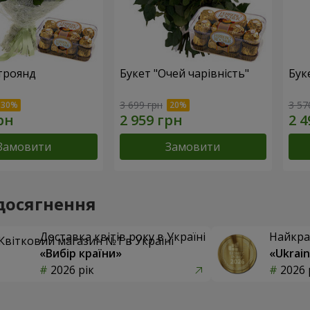
 троянд
Букет "Очей чарівність"
Бук
3 699 грн
3 57
Замовити
Замовити
досягнення
Доставка квітів року в Україні
Найкра
«Вибір країни»
«Ukrain
2026 рік
2026 