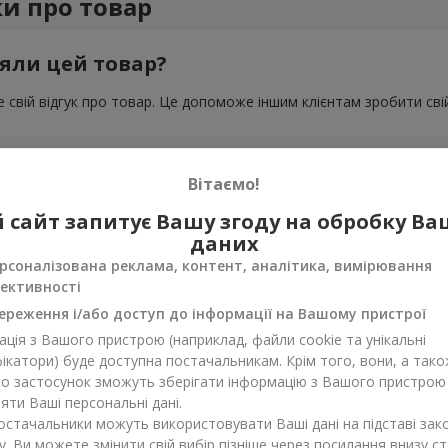
ки про товар
яли цей товар?
 свій відгук про товар. Це допоможе іншим клієнтам зробити свій
Вітаємо!
 сайт запитує Вашу згоду на обробку В
даних
рсоналізована реклама, контент, аналітика, вимірювання
ективності
ереження і/або доступ до інформації на Вашому пристрої
ція з Вашого пристрою (наприклад, файли cookie та унікальні
ікатори) буде доступна постачальникам. Крім того, вони, а тако
бо застосунок зможуть зберігати інформацію з Вашого пристрою
ти Ваші персональні дані.
постачальники можуть використовувати Ваші дані на підставі зак
у. Ви можете змінити свій вибір пізніше через посилання внизу ст