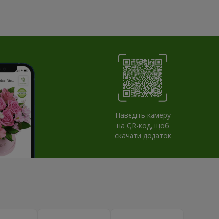
Наведіть камеру
на QR-код, щоб
скачати додаток