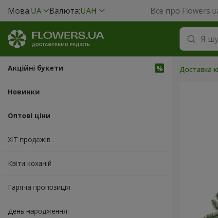
Мова:
UA
Валюта:
UAH
Все про Flowers.u
Акційні букети
Доставка кв
Новинки
Оптові ціни
ХІТ продажів
Квіти коханій
Гаряча пропозиція
День народження