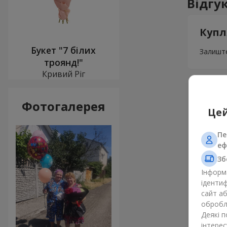
Відгу
Купл
Букет "7 білих
Залиште
троянд!"
Кривий Ріг
Фотогалерея
Цей
Пе
еф
Зб
Інформа
ідентиф
сайт а
обробля
Деякі 
інтерес