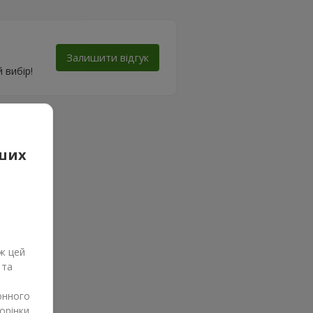
Залишити відгук
 вибір!
аших
ж цей
 та
онного
орінки.