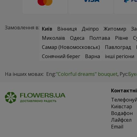
Замовлення в:
Київ
Вінниця
Дніпро
Житомир
За
Миколаїв
Одеса
Полтава
Рівне
С
Самар (Новомосковськ)
Павлоград
Сонячний берег
Варна
інші регіони
На інших мовах:
Eng:
"Colorful dreams" bouquet
Рус:
Бук
Контактні
Телефонуй
Київстар
Водафон
Лайфсел
Email