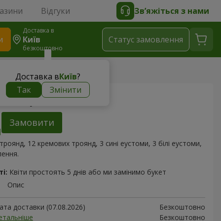
газини
Відгуки
Зв’яжіться з нами
Доставка в
и
Київ
Статус замовлення
безкоштовно
Доставка в
Київ
?
Так
Змінити
Кольорові сни"
Замовити
 троянд, 12 кремових троянд, 3 сині еустоми, 3 білі еустоми,
ення.
і:
Квіти простоять 5 днів або ми замінимо букет
Опис
та доставки (07.08.2026)
Безкоштовно
етальніше
Безкоштовно