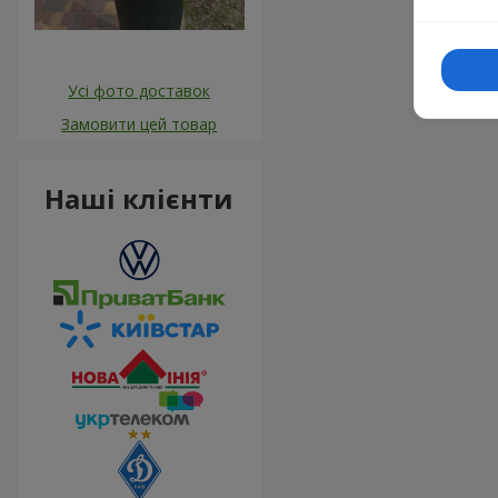
Усі фото доставок
Замовити цей товар
Наші клієнти