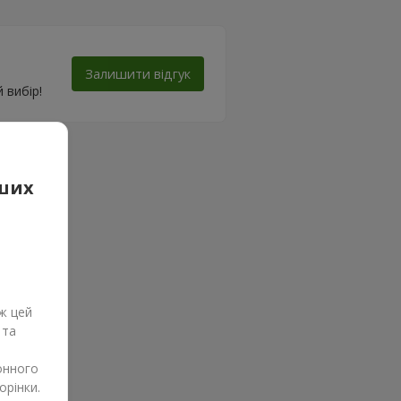
Залишити відгук
 вибір!
аших
ж цей
 та
онного
орінки.