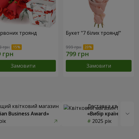
ервоних троянд
Букет "7 білих троянд!"
8 грн
999 грн
Замовити
Замовити
щий квітковий магазин
Доставка квітів року
ian Business Award»
«Вибір країни»
рік
2025 рік