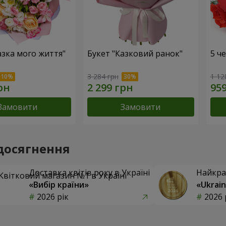
азка мого життя"
Букет "Казковий ранок"
5 ч
3 284 грн
1 12
Замовити
Замовити
досягнення
Доставка квітів року в Україні
Найкра
«Вибір країни»
«Ukrain
2026 рік
2026 