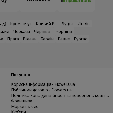
ад)
Кременчук
Кривий Ріг
Луцьк
Львів
ький
Черкаси
Чернівці
Чернігів
ва
Прага
Відень
Берлін
Ревне
Бургас
Покупцю
Корисна інформація - Flowers.ua
Публічний договір - Flowers.ua
Політика конфіденційності та повернень коштів
Франшиза
Маркетплейс
Курʼєри