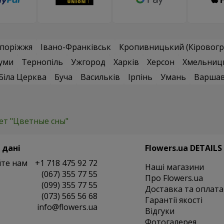
поріжжя
Івано-Франківськ
Кропивницький (Кіровогр
уми
Тернопіль
Ужгород
Харків
Херсон
Хмельниц
Біла Церква
Буча
Васильків
Ірпінь
Умань
Варша
ет "Цветные сны"
 дані
Flowers.ua DETAILS
те нам
+1 718 475 92 72
Наші магазини
(067) 355 77 55
Про Flowers.ua
(099) 355 77 55
Доставка та оплата
(073) 565 56 68
Гарантії якості
info@flowers.ua
Відгуки
Фотогалерея