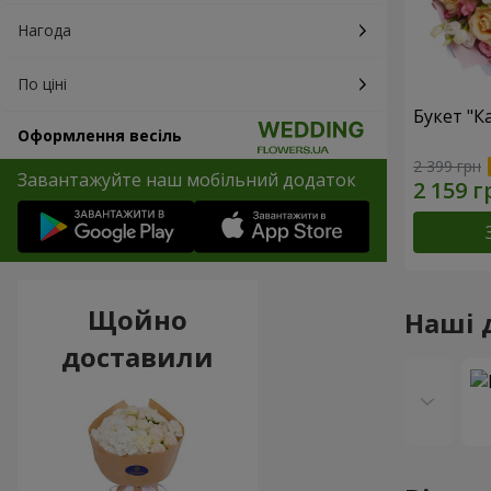
Нагода
По ціні
Букет "К
Оформлення весіль
2 399 грн
Завантажуйте наш мобільний додаток
Щойно
Наші 
доставили