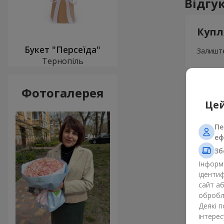
Відгу
Купл
Букет "Персеїда"
Залиште
Тернопіль
Фотогалерея
Цей
Пе
еф
Зб
Інформа
ідентиф
сайт а
обробля
Деякі 
інтерес