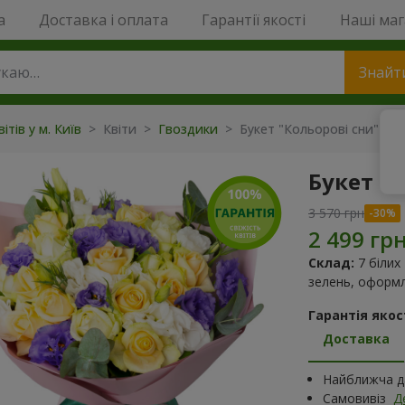
a
Доставка і оплата
Гарантії якості
Наші ма
Знайт
ітів у м. Київ
> Квіти >
Гвоздики
> Букет "Кольорові сни"
Букет "
3 570 грн
Склад:
7 білих
зелень, оформл
Гарантія якост
Доставка
Найближча да
Самовивіз
Д