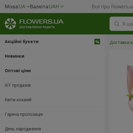
Мова:
UA
Валюта:
UAH
Все про Flowers.u
Акційні букети
Доставка кв
Новинки
Оптові ціни
ХІТ продажів
Квіти коханій
Гаряча пропозиція
День народження