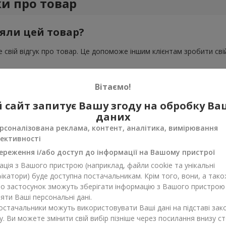
ки про товар
яли цей товар?
 свій відгук про товар. Це допоможе іншим клієнтам зробити свій
Вітаємо!
 сайт запитує Вашу згоду на обробку В
даних
рсоналізована реклама, контент, аналітика, вимірювання
ективності
ереження і/або доступ до інформації на Вашому пристрої
ція з Вашого пристрою (наприклад, файли cookie та унікальні
ікатори) буде доступна постачальникам. Крім того, вони, а тако
бо застосунок зможуть зберігати інформацію з Вашого пристрою
ти Ваші персональні дані.
постачальники можуть використовувати Ваші дані на підставі зак
у. Ви можете змінити свій вибір пізніше через посилання внизу ст