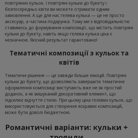
повітряних кульок. І повітряні кульки до букету і
безпосередньо квіти ви можете отримати одним
замовлення. А ще для нас гелева кулька — це не просто
аксесуар, а частина подарунка. Тому ми з відповідальністю
ставимось до формування композиціїї, що містить повітряні
кульки до букету, навіть якщо гелева кулька ціна є
незначною. Якісний результат гарантовано!
Тематичні композиції з кульок та
квітів
Тематичні рішення — це завжди більше емоцій. Повітряні
кульки до букету, що дозволяють завершити тематичне
оформлення композиції виступають вже не як простий
доданок, а як вишуканий декоративний елемент, що
підсилює відчуття стилю. При цьому ціна гелевих кульок, що
використовуються для створення яскравих композицій,
може бути доволі бюджетною.
Романтичні варіанти: кульки +
троянди