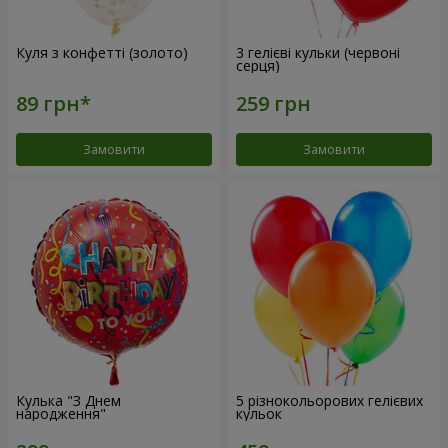
Куля з конфетті (золото)
3 гелієві кульки (червоні
серця)
Замовити
Замовити
Кулька "З Днем
5 різнокольорових гелієвих
народження"
кульок