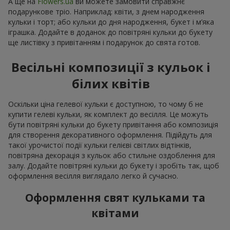
А ще на
Flowers.ua
ви можете замовити справжнє
подарункове тріо. Наприклад: квіти, з днем народження
кульки і торт; або кульки до дня народження, букет і м’яка
іграшка. Додайте в доданок до повітряні кульки до букету
ще листівку з привітанням і подарунок до свята готов.
Весільні композиції з кульок і
білих квітів
Оскільки ціна гелевої кульки є доступною, то чому б не
купити гелеві кульки, як комплект до весілля. Це можуть
бути повітряні кульки до букету привітання або композиція
для створення декоративного оформлення. Підійдуть для
такої урочистої події кульки гелієві світлих відтінків,
повітряна декорація з кульок або стильне оздоблення для
залу. Додайте повітряні кульки до букету і зробіть так, щоб
оформлення весілля виглядало легко й сучасно.
Оформлення свят кульками та
квітами