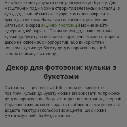
Не обов’язково дарувати повітряні кульки до букету. Для
масштабних подій можна створити велетенські інсталяції з
куль, додаючи об’ємні аксесуари, святкові прикраси та
декор для вечірки. На кульки гелеві ціна є доступною
багатьом, а серед
акційних пропозицій
можна знайти
супервигідний варіант.. Таким чином додавши повітряні
кульки до букету в святкове оформлення можна створити
декор на ювілей або корпоратив, або використати
повітряні кульки до букету до дня народження, щоб
створити цікаву фотозону.
Декор для фотозони: кульки з
букетами
Фотозона — це пам’ять. Щоб створити гарні фото
повітряні кульки до букету можна використати як прикраси
до дня народження або для створення повітряної декорації.
Додавання живих квітів задасть особливої атмосферності,
додасть текстури і кольорових акцентів, щоб кожна
фотографія вийшла бездоганною.