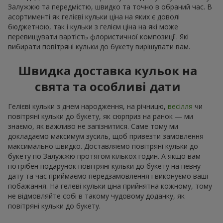
Залужжю та передмістю, швидко та точно в обраний час. В
асортименті як гелієві кульки ціна на яких є доволі
бюджетною, так і кульки з гелієм ціна на які може
перевищувати вартість флористичної композиції. Які
вибирати повітряні кульки до букету вирішувати вам.
Швидка доставка кульок на
свята та особливі дати
Гелієві кульки з днем народження, на річницю,
весілля
чи
повітряні кульки до букету, як сюрприз на ранок — ми
знаємо, як важливо не запізнитися. Саме тому ми
докладаємо максимум зусиль, щоб привезти замовлення
максимально швидко. Доставляємо повітряні кульки до
букету по Залужжю протягом кількох годин. А якщо вам
потрібен подарунок повітряні кульки до букету на певну
дату та час приймаємо передзамовлення і виконуємо ваші
побажання. На гелеві кульки ціна прийнятна кожному, тому
не відмовляйте собі в такому чудовому доданку, як
повітряні кульки до букету.