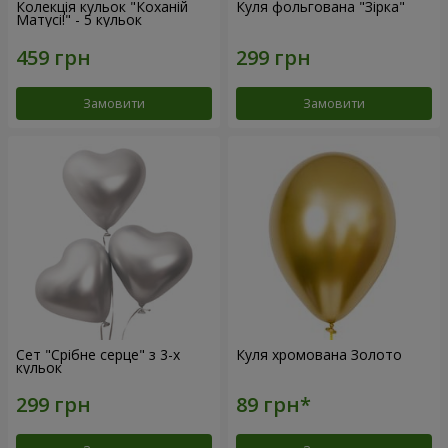
Колекція кульок "Коханій
Куля фольгована "Зірка"
Матусі!" - 5 кульок
Замовити
Замовити
Сет "Срібне серце" з 3-х
Куля хромована Золото
кульок