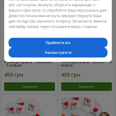
або застосунок зможуть зберігати інформацію з
Вашого пристрою та обробляти Ваші персональні дані.
Деякі постачальники можуть використовувати Ваші
дані на підставі законного інтересу. Ви можете змінити
свій вибір пізніше через посилання внизу сторінки.
Прийняти всі
Налаштувати
Колекція кульок "Смайлики"
Колекція кульок "Люблю" - 5
- 5 кульок
кульок
Замовити
Замовити