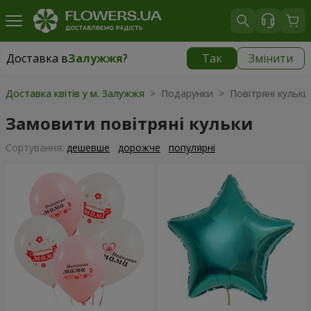
Доставка в
Залужжя
?
Так
Змінити
Доставка в
Залужжя
|
безкоштовно
Доставка квітів у м. Залужжя
> Подарунки > Повітряні кульки
Замовити повітряні кульки
Сортування:
дешевше
дорожче
популярні