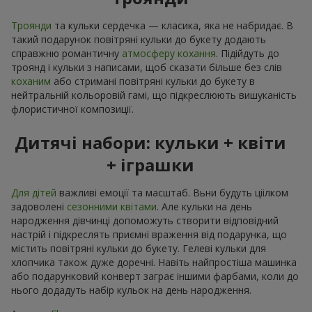
Троянди
та кульки сердечка — класика, яка не набридає. В
такий подарунок повітряні кульки до букету додають
справжню романтичну
атмосферу кохання
. Підійдуть до
троянд і кульки з написами, щоб сказати більше без слів
коханим
або стримані повітряні кульки до букету в
нейтральній кольоровій гамі, що підкреслюють вишуканість
флористичної композиції.
Дитячі набори: кульки + квіти
+ іграшки
Для дітей
важливі емоції та масштаб. Вьни будуть ціілком
задоволені
сезонними квітами
. Але кульки на день
народження дівчинці допоможуть створити відповідний
настрій і підкреслять приємні враження від подарунка, що
містить повітряні кульки до букету. Гелеві кульки для
хлопчика також дуже доречні. Навіть найпростіша машинка
або подарунковий конверт заграє іншими фарбами, коли до
нього додадуть набір кульок на день народження.