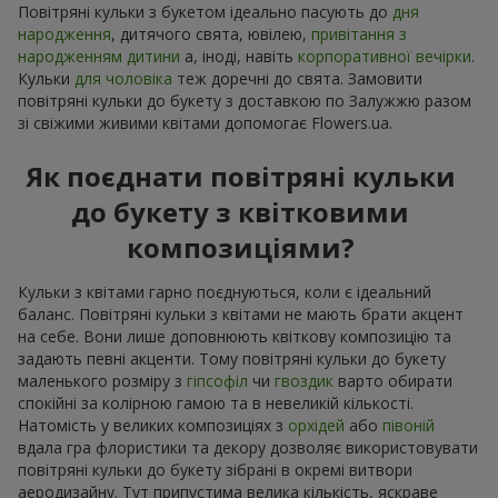
Повітряні кульки з букетом ідеально пасують до
дня
народження
, дитячого свята, ювілею,
привітання з
народженням дитини
а, іноді, навіть
корпоративної вечірки
.
Кульки
для чоловіка
теж доречні до свята. Замовити
повітряні кульки до букету з доставкою по Залужжю разом
зі свіжими живими квітами допомогає Flowers.ua.
Як поєднати повітряні кульки
до букету з квітковими
композиціями?
Кульки з квітами гарно поєднуються, коли є ідеальний
баланс. Повітряні кульки з квітами не мають брати акцент
на себе. Вони лише доповнюють квіткову композицію та
задають певні акценти. Тому повітряні кульки до букету
маленького розміру з
гіпсофіл
чи
гвоздик
варто обирати
спокійні за колірною гамою та в невеликій кількості.
Натомість у великих композиціях з
орхідей
або
півоній
вдала гра флористики та декору дозволяє використовувати
повітряні кульки до букету зібрані в окремі витвори
аеродизайну. Тут припустима велика кількість, яскраве