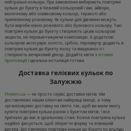
нейтральні кольори. При замовленні вибирають повітряні
кульки до букету в бежевій кольоровій гамі, айвори,
молочному або оливковому кольорі, теракоті або
припиленому рожевому. Як кульки для дівчинки можуть
бути вироби ніжно рожевого або бузкового кольору. Такі
повітряні кульки до букету створюють цікаві кольорові
акценти, не перевантажуючи композицію. А додаткові
кольорові аксесуари: золото, срібло, перламутр додають в
повітряні кульки до букету лоску та вишуканості і
створюють вечірковий декор. Додайте квіти з
хітових
пропозицій
і ідеальна інсталяція готова.
Доставка гелієвих кульок по
Залужжю
Flowers.ua
— не просто сервіс доставки квітів. Ми
доставляємо нашім клієнтам найкращі емоції, а тому
організовуємо доставку на свято так, щоб ви мали змогу
купити повітряні кульки разом з букетом квітів. І все
приїхало до вас в ідеальному стані. Кожна повітряна кулька
надійно фіксується, щоб зберегти форму та зовнішній
вигляд. Доставляємо повітряні кульки до букету по всьому