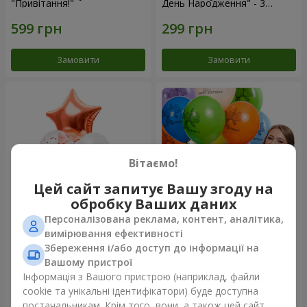
"Привітання!"
День Народження" - 3
кульки
Замовити
Замовити
Вітаємо!
Цей сайт запитує Вашу згоду на
обробку Ваших даних
Персоналізована реклама, контент, аналітика,
Фонтан куль “Світ чудес”
Коллекция шариков "День
вимірювання ефективності
рождения" (с Тедди)
Збереження і/або доступ до інформації на
Вашому пристрої
Інформація з Вашого пристрою (наприклад, файли
cookie та унікальні ідентифікатори) буде доступна
Замовити
Замовити
постачальникам. Крім того, вони, а також цей сайт