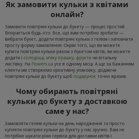
Як замовити кульки з квітами
онлайн?
Замовити повітряні кульки до букету — процес простий.
Впорається будь-хто. Все, що вам потрібно зробити —
вибрати букет, додати повітряні кульки з гелієм і заповнити
просту форму замовлення. Окрім того, що ви можете
купити повітряні кульки разом з букетом квітів, ви можете
додати і
солодощі
,
м’яку іграшку
,
фрукти
чи вітальну
листівку. На
Flowers.ua
усе в одному місці. А ще за бажанням
клієнта ми створюємо креативну упаковку, додаючи
повітряні кульки до букету щоб
подарунок
точно вразив.
Чому обирають повітряні
кульки до букету з доставкою
саме у нас?
Замовляти гелеві кульки на день народження та просто
купляти повітряні кульки до букету у нас зручно. Вам не
потрібно шукати різні сервіси для доставки квітів і