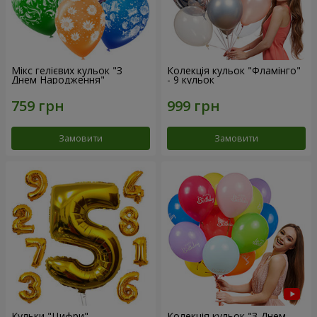
Мікс гелієвих кульок "З
Колекція кульок "Фламінго"
Днем Народження"
- 9 кульок
Замовити
Замовити
Кульки "Цифри"
Колекція кульок "З Днем