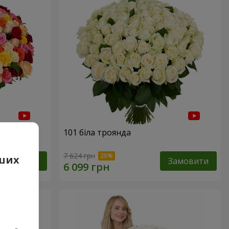
нда
101 біла троянда
7 624 грн
аших
Замовити
Замовити