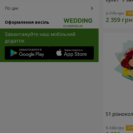
По ціні
2 775 грн
Оформлення весіль
Завантажуйте наш мобільний
додаток
51 різноко
5 168 грн