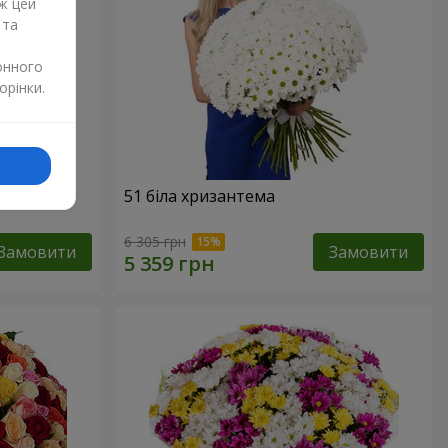
ж цей
 та
онного
орінки.
51 біла хризантема
6 305 грн
Замовити
Замовити