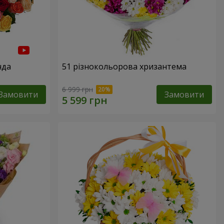
нда
51 різнокольорова хризантема
6 999 грн
Замовити
Замовити