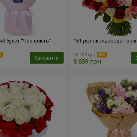
й букет "Чарівність"
151 різнокольорова троя
16 107 грн
Замовити