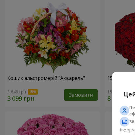
Кошик альстромерій "Акварель"
151 червон
3 646 грн
15 744 грн
Цей
Замовити
Пе
еф
Зб
Інформа