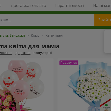
a
Доставка і оплата
Гарантії якості
Наші ма
Знайт
ів у м. Залужжя
> Кому > Квіти мамі
ти квіти для мами
ешевше
дорожче
популярні