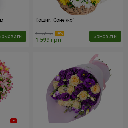
ом
Кошик "Сонечко"
1 777 грн
Замовити
Замовити