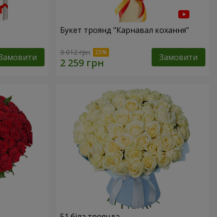
Букет троянд "Карнавал кохання"
3 012 грн
Замовити
Замовити
51 біла троянда