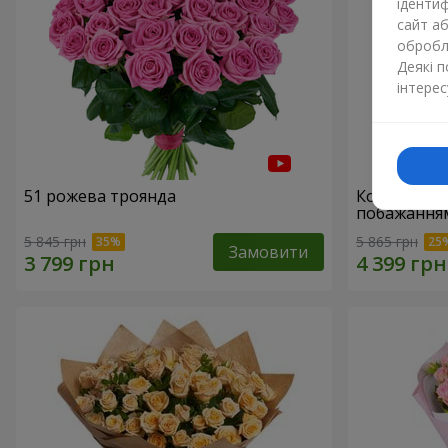
ідентиф
сайт а
обробля
Деякі 
інтерес
51 рожева троянда
Кошик "З 
побажанням
5 845 грн
5 865 грн
Замовити