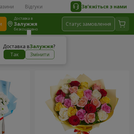
газини
Відгуки
Зв’яжіться з нами
Доставка в
и
Залужжя
Статус замовлення
безкоштовно
Доставка в
Залужжя
?
Так
Змінити