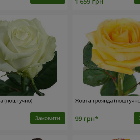
да (поштучно)
Жовта троянда (поштучн
Замовити