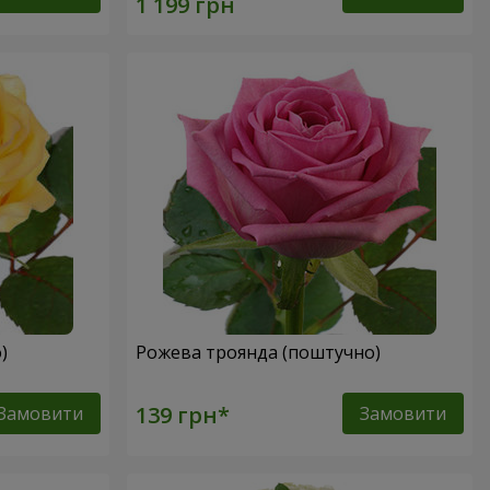
о)
Рожева троянда (поштучно)
Замовити
Замовити