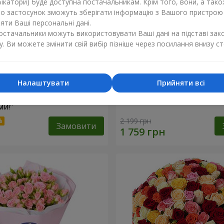
ікатори) буде доступна постачальникам. Крім того, вони, а тако
бо застосунок зможуть зберігати інформацію з Вашого пристрою
ти Ваші персональні дані.
постачальники можуть використовувати Ваші дані на підставі зак
у. Ви можете змінити свій вибір пізніше через посилання внизу ст
Налаштувати
Прийняти всі
найкращими
Кошик "Янголятко"
и!"
2 199 грн
Замовити