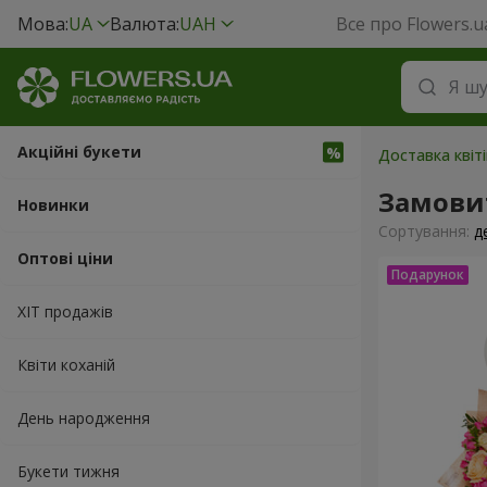
Мова:
UA
Валюта:
UAH
Все про Flowers.u
Акційні букети
Доставка квіт
Замови
Новинки
Сортування:
д
Оптові ціни
ХІТ продажів
Квіти коханій
День народження
Букети тижня