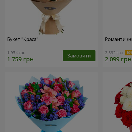
Букет "Краса"
Романтични
1 954 грн
2 332 грн
Замовити