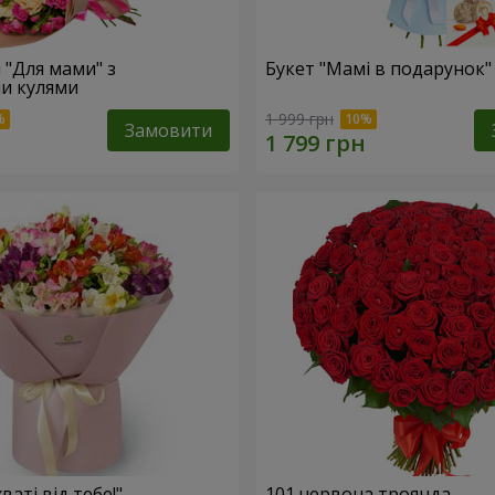
 "Для мами" з
Букет "Мамі в подарунок"
и кулями
1 999 грн
Замовити
ваті від тебе!"
101 червона троянда