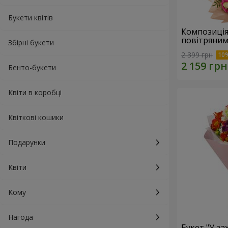
Букети квітів
Композиція
повітряним
Збірні букети
2 399 грн
Бенто-букети
Квіти в коробці
Квіткові кошики
Подарунки
Квіти
Кому
Нагода
Букет "У зах