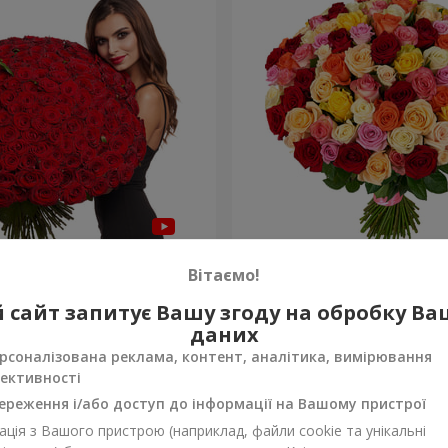
а троянда
101 різнокольорова троя
Вітаємо!
9 383 грн
 сайт запитує Вашу згоду на обробку В
Замовити
даних
рсоналізована реклама, контент, аналітика, вимірювання
ективності
ереження і/або доступ до інформації на Вашому пристрої
ція з Вашого пристрою (наприклад, файли cookie та унікальні