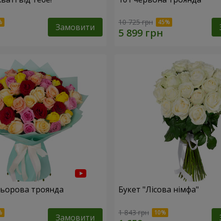
10 725 грн
Замовити
льорова троянда
Букет "Лісова німфа"
1 843 грн
Замовити