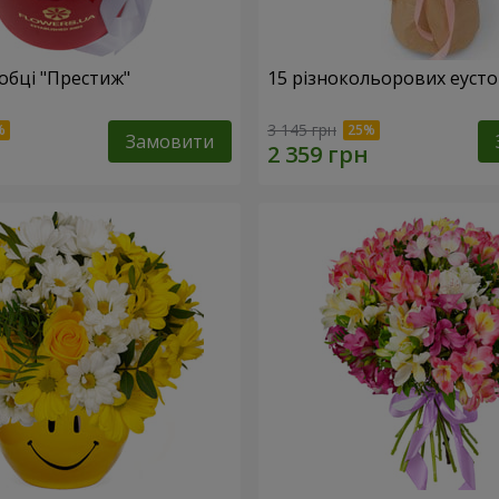
обці "Престиж"
15 різнокольорових еуст
3 145 грн
Замовити