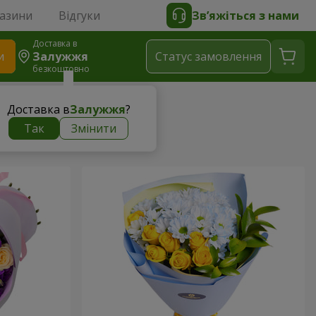
газини
Відгуки
Зв’яжіться з нами
Доставка в
и
Залужжя
Статус замовлення
безкоштовно
Доставка в
Залужжя
?
Так
Змінити