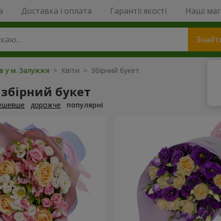
a
Доставка і оплата
Гарантії якості
Наші ма
Знайт
ів у м. Залужжя
> Квіти > Збірний букет
збірний букет
ешевше
дорожче
популярні