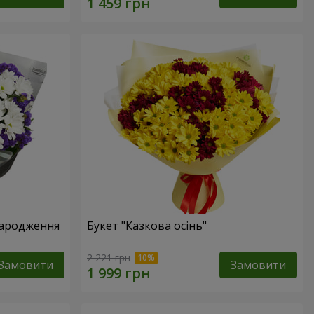
народження
Букет "Казкова осінь"
2 221 грн
Замовити
Замовити