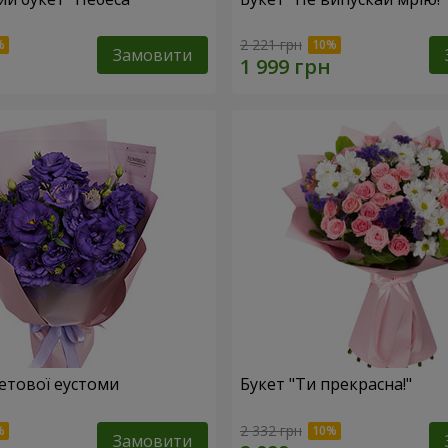
2 221 грн
Замовити
летової еустоми
Букет "Ти прекрасна!"
2 332 грн
Замовити