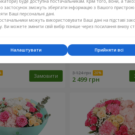
ікатори) буде доступна постачальникам. Крім того, вони, а тако
бо застосунок зможуть зберігати інформацію з Вашого пристрою
ти Ваші персональні дані.
постачальники можуть використовувати Ваші дані на підставі зак
у. Ви можете змінити свій вибір пізніше через посилання внизу ст
Налаштувати
Прийняти всі
ковий бал"
Кошик "Закоханий сад"
3 124 грн
Замовити