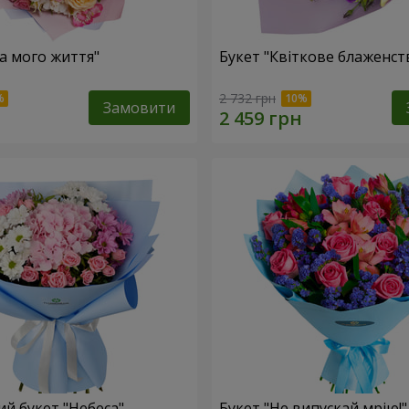
ка мого життя"
Букет "Квіткове блаженст
2 732 грн
Замовити
й букет "Небеса"
Букет "Не випускай мрію!"