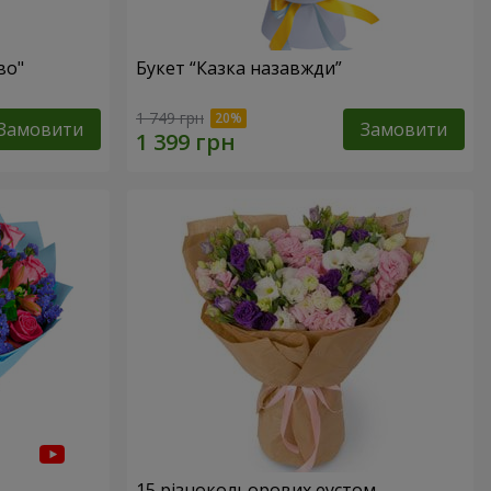
во"
Букет “Казка назавжди”
1 749 грн
Замовити
Замовити
15 різнокольорових еустом