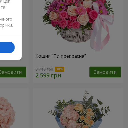
ж цей
 та
онного
орінки.
Кошик “Ти прекрасна”
3 713 грн
Замовити
Замовити