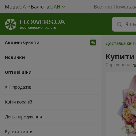
Мова:
UA
Валюта:
UAH
Все про Flowers.u
Акційні букети
Доставка квіт
Купити 
Новинки
Сортування:
д
Оптові ціни
ХІТ продажів
Квіти коханій
День народження
Букети тижня