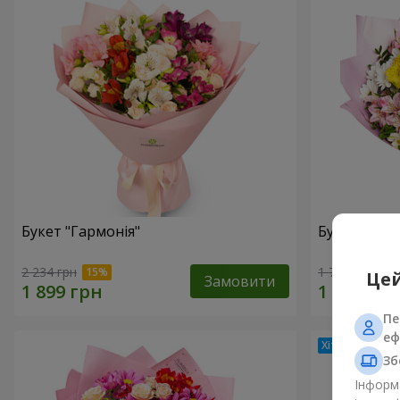
Букет "Гармонія"
Букет квіті
2 234 грн
1 732 грн
Цей
Замовити
Пе
еф
Зб
Інформа