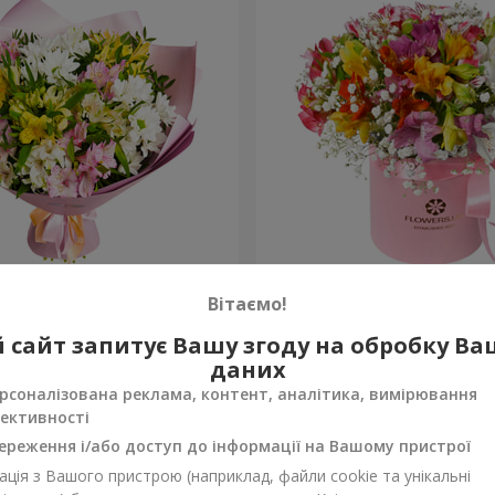
в "Чудовий настрій"
Квіти в коробці "Яскрава 
Вітаємо!
2 305 грн
 сайт запитує Вашу згоду на обробку В
Замовити
даних
рсоналізована реклама, контент, аналітика, вимірювання
ективності
ереження і/або доступ до інформації на Вашому пристрої
ція з Вашого пристрою (наприклад, файли cookie та унікальні