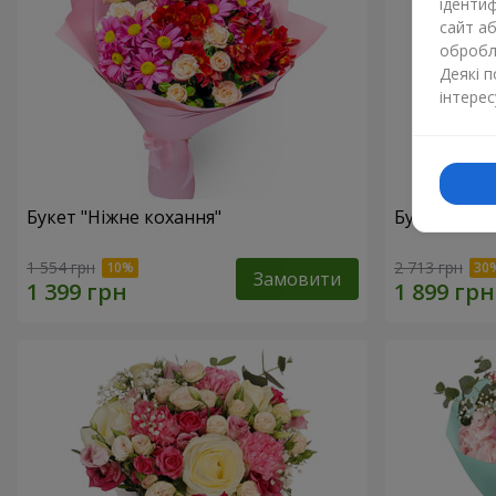
ідентиф
сайт а
обробля
Деякі 
інтерес
Букет "Ніжне кохання"
Букет "Квіт
1 554 грн
2 713 грн
Замовити