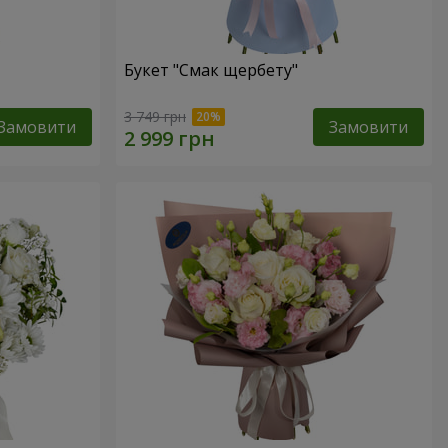
Букет "Смак щербету"
3 749 грн
Замовити
Замовити