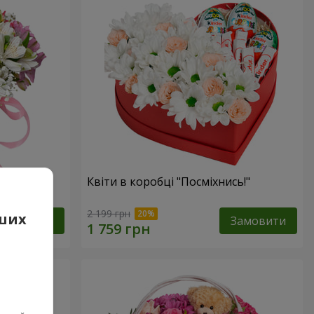
фантазія"
Квіти в коробці "Посміхнись!"
2 199 грн
аших
Замовити
Замовити