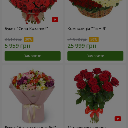
Букет "Сила Кохання!"
Композиція "Ти + Я"
8 513 грн
51 998 грн
Замовити
Замовити
Букет "У захваті від тебе!"
11 червоних троянд