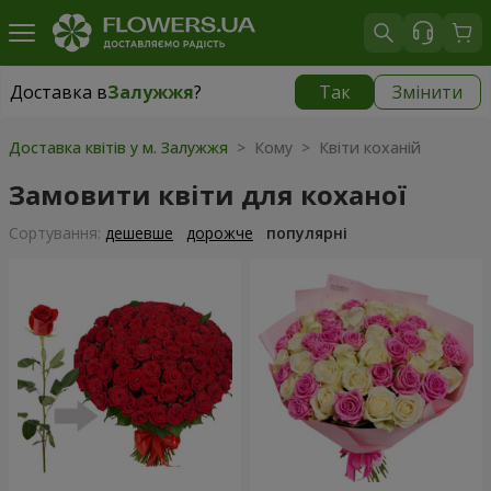
Доставка в
Залужжя
?
Так
Змінити
Доставка в
Залужжя
|
безкоштовно
Доставка квітів у м. Залужжя
> Кому > Квіти коханій
Замовити квіти для коханої
Сортування:
дешевше
дорожче
популярні