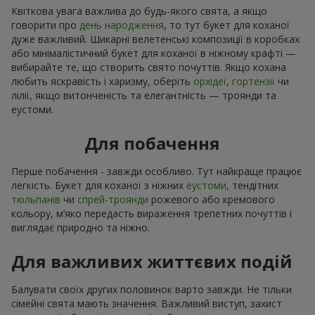
Квіткова увага важлива до будь-якого свята, а якщо
говорити про
день народження
, то тут букет для коханої
дуже важливий. Шикарні велетенські композиції в коробках
або мінімалістичний букет для коханої в ніжному крафті —
вибирайте те, що створить свято почуттів. Якщо кохана
любить яскравість і харизму, оберіть
орхідеї
,
гортензії
чи
лілії, якщо витонченість та елегантність — троянди та
еустоми.
Для побачення
Перше побачення - завжди особливо. Тут найкраще працює
легкість. Букет для коханої з ніжних
еустоми
, тендітних
тюльпанів
чи
спрей-троянди
рожевого або кремового
кольору, м’яко передасть вираження трепетних почуттів і
виглядає природно та ніжно.
Для важливих життєвих подій
Балувати своїх других половинок варто завжди. Не тільки
сімейні свята мають значення. Важливий виступ, захист