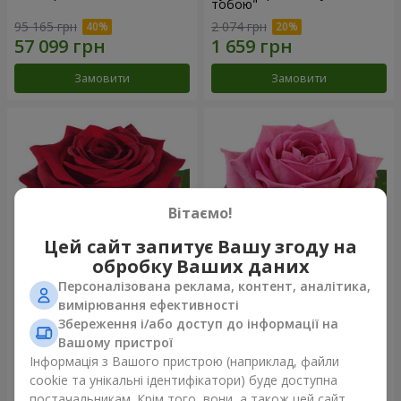
тобою"
95 165 грн
2 074 грн
Замовити
Замовити
Вітаємо!
Цей сайт запитує Вашу згоду на
обробку Ваших даних
Персоналізована реклама, контент, аналітика,
Червона троянда
Рожева троянда (поштучно)
вимірювання ефективності
(поштучно)
Збереження і/або доступ до інформації на
Вашому пристрої
Інформація з Вашого пристрою (наприклад, файли
cookie та унікальні ідентифікатори) буде доступна
Замовити
Замовити
постачальникам. Крім того, вони, а також цей сайт