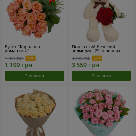
Букет "Коралова
Гігантський бежевий
романтика"
ведмедик і 25 червоних
троянд
1 411 грн
4 449 грн
Замовити
Замовити