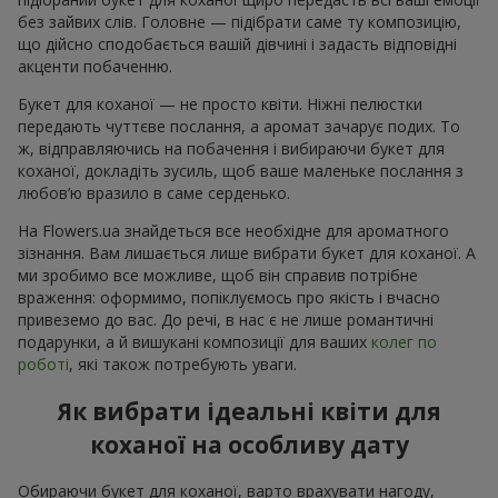
без зайвих слів. Головне — підібрати саме ту композицію,
що дійсно сподобається вашій дівчині і задасть відповідні
акценти побаченню.
Букет для коханої — не просто квіти. Ніжні пелюстки
передають чуттєве послання, а аромат зачарує подих. То
ж, відправляючись на побачення і вибираючи букет для
коханої, докладіть зусиль, щоб ваше маленьке послання з
любов’ю вразило в саме серденько.
На Flowers.ua знайдеться все необхідне для ароматного
зізнання. Вам лишається лише вибрати букет для коханої. А
ми зробимо все можливе, щоб він справив потрібне
враження: оформимо, попіклуємось про якість і вчасно
привеземо до вас. До речі, в нас є не лише романтичні
подарунки, а й вишукані композиції для ваших
колег по
роботі
, які також потребують уваги.
Як вибрати ідеальні квіти для
коханої на особливу дату
Обираючи букет для коханої, варто врахувати нагоду,