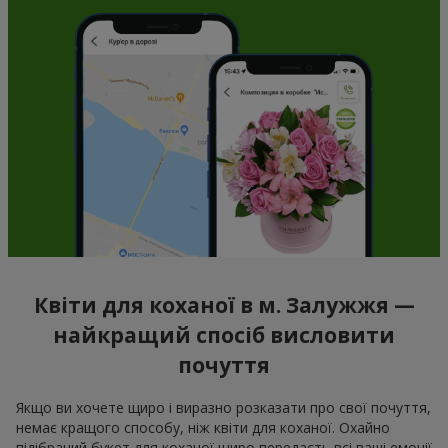
Квіти для коханої в м. Залужжя —
найкращий спосіб висловити
почуття
Якщо ви хочете щиро і виразно розказати про свої почуття,
немає кращого способу, ніж квіти для коханої. Охайно
підібраний букет для коханої щиро передасть всі ваші емоції