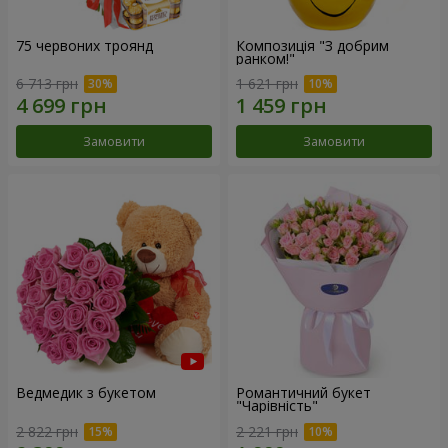
75 червоних троянд
Композиція "З добрим
ранком!"
6 713 грн
1 621 грн
Замовити
Замовити
Ведмедик з букетом
Романтичний букет
"Чарівність"
2 822 грн
2 221 грн