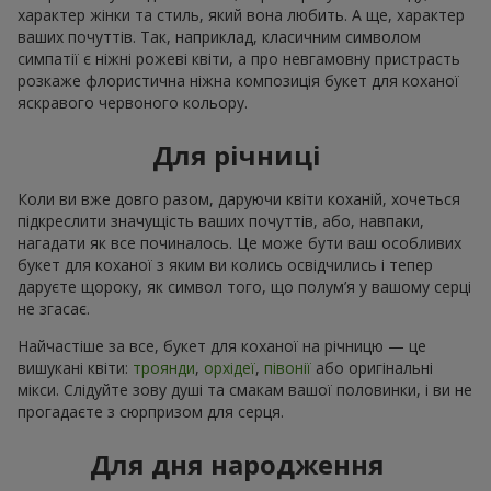
характер жінки та стиль, який вона любить. А ще, характер
ваших почуттів. Так, наприклад, класичним символом
симпатії є ніжні рожеві квіти, а про невгамовну пристрасть
розкаже флористична ніжна композиція букет для коханої
яскравого червоного кольору.
Для річниці
Коли ви вже довго разом, даруючи квіти коханій, хочеться
підкреслити значущість ваших почуттів, або, навпаки,
нагадати як все починалось. Це може бути ваш особливих
букет для коханої з яким ви колись освідчились і тепер
даруєте щороку, як символ того, що полум’я у вашому серці
не згасає.
Найчастіше за все, букет для коханої на річницю — це
вишукані квіти:
троянди
,
орхідеї
,
півонії
або оригінальні
мікси. Слідуйте зову душі та смакам вашої половинки, і ви не
прогадаєте з сюрпризом для серця.
Для дня народження