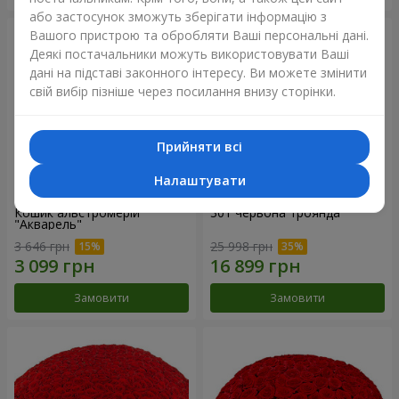
або застосунок зможуть зберігати інформацію з
Вашого пристрою та обробляти Ваші персональні дані.
Деякі постачальники можуть використовувати Ваші
дані на підставі законного інтересу. Ви можете змінити
свій вибір пізніше через посилання внизу сторінки.
Прийняти всі
Налаштувати
Кошик альстромерій
301 червона троянда
"Акварель"
3 646 грн
25 998 грн
Замовити
Замовити