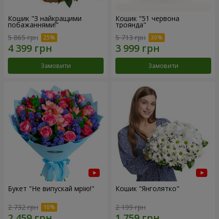
Кошик "З найкращими
Кошик "51 червона
побажаннями!"
троянда"
5 865 грн
5 713 грн
Замовити
Замовити
Букет "Не випускай мрію!"
Кошик "Янголятко"
2 732 грн
2 199 грн