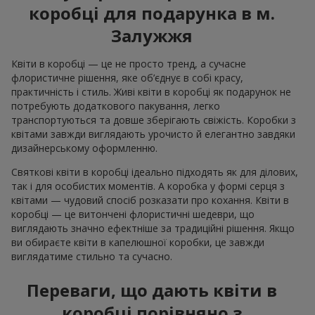
коробці для подарунка в м.
Залужжя
Квіти в коробці — це не просто тренд, а сучасне
флористичне рішення, яке об’єднує в собі красу,
практичність і стиль. Живі квіти в коробці як подарунок не
потребують додаткового пакування, легко
транспортуються та довше зберігають свіжість. Коробки з
квітами завжди виглядають урочисто й елегантно завдяки
дизайнерському оформленню.
Святкові квіти в коробці ідеально підходять як для ділових,
так і для особистих моментів. А коробка у формі серця з
квітами — чудовий спосіб розказати про кохання. Квіти в
коробці — це витончені флористичні шедеври, що
виглядають значно ефектніше за традиційні рішення. Якщо
ви обираєте квіти в капелюшної коробки, це завжди
виглядатиме стильно та сучасно.
Переваги, що дають квіти в
коробці порівняно з