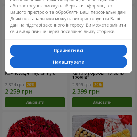
або застосунок зможуть зберігати інформацію з
Вашого пристрою та обробляти Ваші персональні дані.
Деякі постачальники можуть використовувати Ваші
дані на підставі законного інтересу. Ви можете змінити
свій вибір пізніше через посилання внизу сторінки.
Прийняти всі
Налаштувати
Композиція "Мулен Руж"
Квіти в коробці "19 білих
троянд"
2 824 грн
2 999 грн
Замовити
Замовити