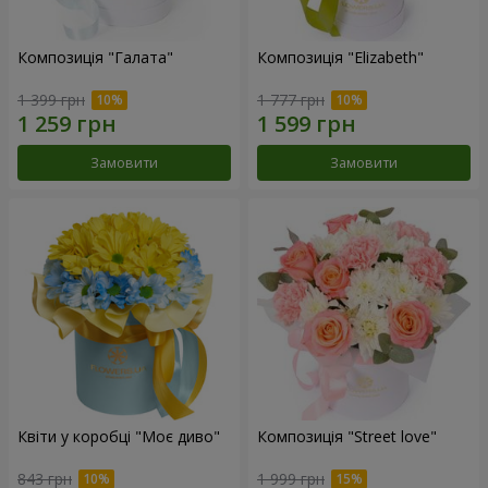
Композиція "Галата"
Композиція "Elizabeth"
1 399 грн
1 777 грн
Замовити
Замовити
Квіти у коробці "Моє диво"
Композиція "Street love"
843 грн
1 999 грн