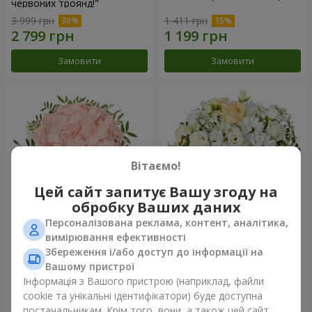
червоних троянд!"
3 999 грн
1 411 грн
Замовити
Замовити
Вітаємо!
Цей сайт запитує Вашу згоду на
обробку Ваших даних
Персоналізована реклама, контент, аналітика,
Квіти в коробці "Рожевий
Квіти у коробці "Білий шовк"
вимірювання ефективності
опал"
Збереження і/або доступ до інформації на
1 284 грн
1 881 грн
Вашому пристрої
Інформація з Вашого пристрою (наприклад, файли
cookie та унікальні ідентифікатори) буде доступна
Замовити
Замовити
постачальникам. Крім того, вони, а також цей сайт