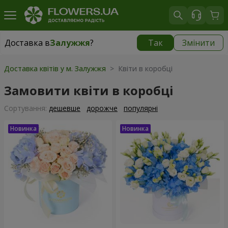
Доставка в
Залужжя
?
Так
Змінити
Доставка в
Залужжя
|
безкоштовно
Доставка квітів у м. Залужжя
> Квіти в коробці
Замовити квіти в коробці
Сортування:
дешевше
дорожче
популярні