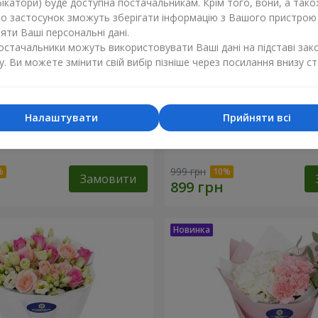
ікатори) буде доступна постачальникам. Крім того, вони, а тако
бо застосунок зможуть зберігати інформацію з Вашого пристрою
ти Ваші персональні дані.
постачальники можуть використовувати Ваші дані на підставі зак
у. Ви можете змінити свій вибір пізніше через посилання внизу ст
Налаштувати
Прийняти всі
ола" з 9 хризантем
Букет "Біла гортензія"
999 грн
Замовити