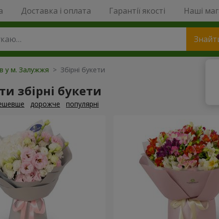
a
Доставка і оплата
Гарантії якості
Наші ма
Знайт
ів у м. Залужжя
> Збірні букети
и збірні букети
ешевше
дорожче
популярні