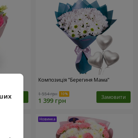
Композиція "Берегиня Мама"
1 554 грн
аших
Замовити
Замовити