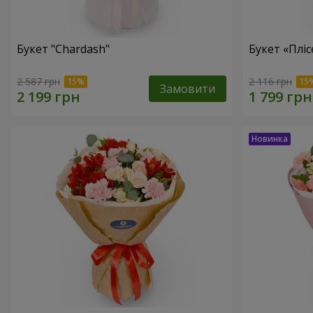
Букет "Chardash"
Букет «Пліс
2 587 грн
2 116 грн
Замовити