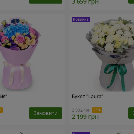
йя"
Букет "Laura"
2 932 грн
Замовити