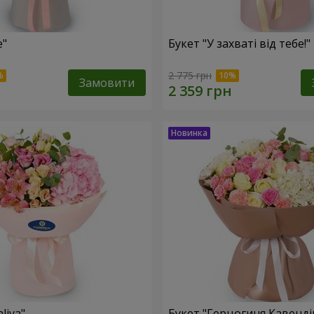
e"
Букет "У захваті від тебе!"
2 775 грн
Замовити
liya"
Букет "Герцогиня Кавенді