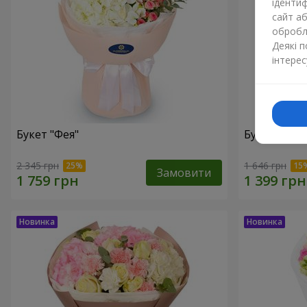
ідентиф
сайт а
обробля
Деякі 
інтерес
Букет "Фея"
Букет "Юрм
2 345 грн
1 646 грн
Замовити