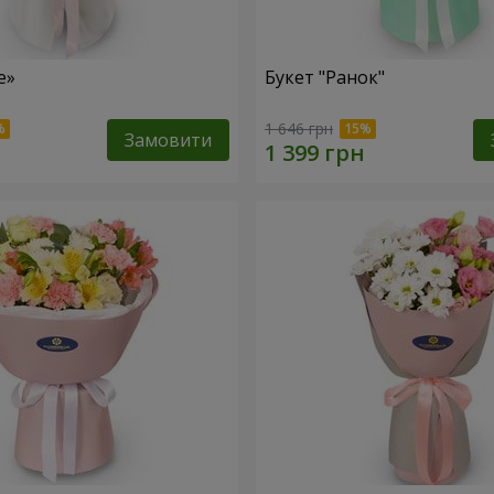
е»
Букет "Ранок"
1 646 грн
Замовити