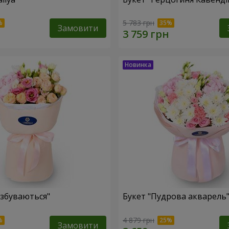
5 783 грн
Замовити
 збуваються"
Букет "Пудрова акварель
4 879 грн
Замовити