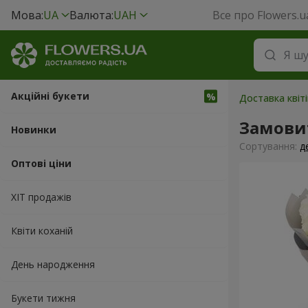
Мова:
UA
Валюта:
UAH
Все про Flowers.u
Акційні букети
Доставка квіт
Замовит
Новинки
Сортування:
д
Оптові ціни
ХІТ продажів
Квіти коханій
День народження
Букети тижня