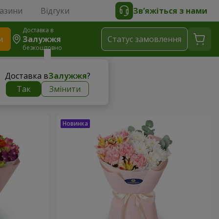
газини
Відгуки
Зв’яжіться з нами
Доставка в
и
Залужжя
Статус замовлення
безкоштовно
Доставка в
Залужжя
?
Так
Змінити