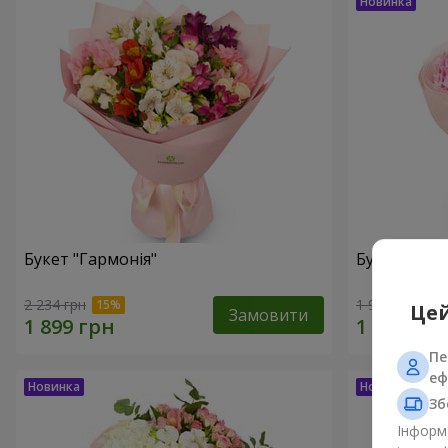
Букет "Гармонія"
Букет "El M
2 234 грн
1 999 грн
Цей
Замовити
Пе
еф
Зб
Інформа