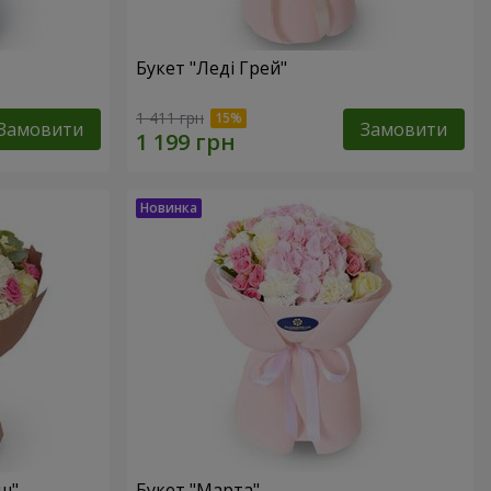
Букет "Леді Грей"
1 411 грн
Замовити
Замовити
ш"
Букет "Марта"