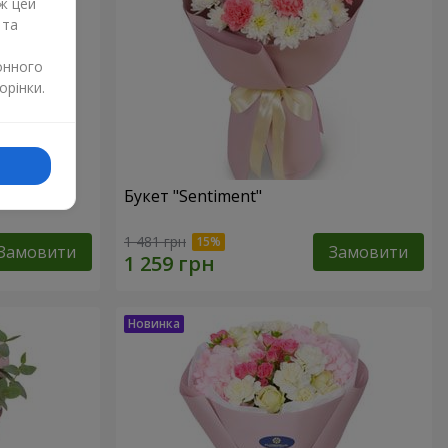
ж цей
 та
онного
орінки.
Букет "Sentiment"
1 481 грн
Замовити
Замовити