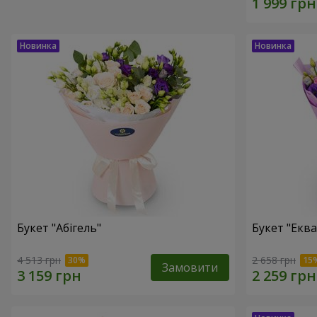
Букет "Абігель"
Букет "Еква
4 513 грн
2 658 грн
Замовити