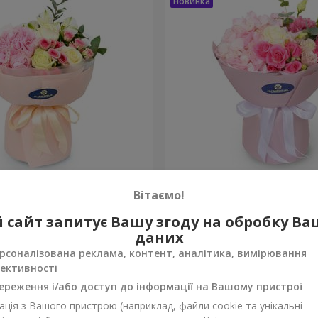
onte"
Букет "Margaret"
Вітаємо!
1 777 грн
 сайт запитує Вашу згоду на обробку В
Замовити
даних
рсоналізована реклама, контент, аналітика, вимірювання
ективності
ереження і/або доступ до інформації на Вашому пристрої
ція з Вашого пристрою (наприклад, файли cookie та унікальні