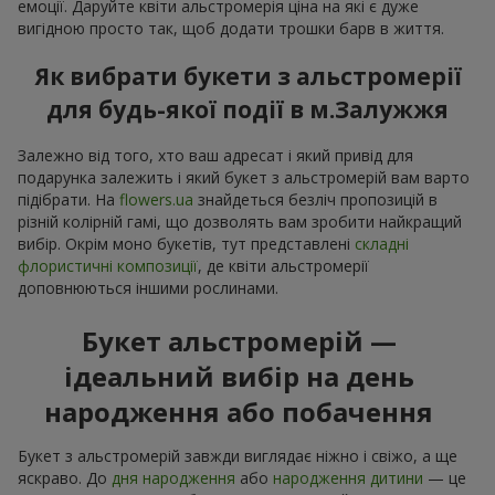
емоції. Даруйте квіти альстромерія ціна на які є дуже
вигідною просто так, щоб додати трошки барв в життя.
Як вибрати букети з альстромерії
для будь-якої події в м.Залужжя
Залежно від того, хто ваш адресат і який привід для
подарунка залежить і який букет з альстромерій вам варто
підібрати. На
flowers.ua
знайдеться безліч пропозицій в
різній колірній гамі, що дозволять вам зробити найкращий
вибір. Окрім моно букетів, тут представлені
складні
флористичні композиції
, де квіти альстромерії
доповнюються іншими рослинами.
Букет альстромерій —
ідеальний вибір на день
народження або побачення
Букет з альстромерій завжди виглядає ніжно і свіжо, а ще
яскраво. До
дня народження
або
народження дитини
— це