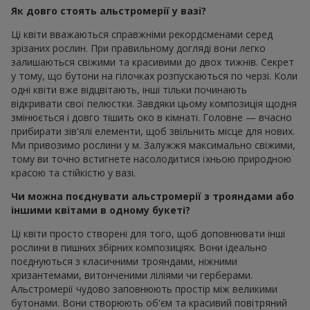
Як довго стоять альстромерії у вазі?
Ці квіти вважаються справжніми рекордсменами серед
зрізаних рослин. При правильному догляді вони легко
залишаються свіжими та красивими до двох тижнів. Секрет
у тому, що бутони на гілочках розпускаються по черзі. Коли
одні квіти вже відцвітають, інші тільки починають
відкривати свої пелюстки. Завдяки цьому композиція щодня
змінюється і довго тішить око в кімнаті. Головне — вчасно
прибирати зів'ялі елементи, щоб звільнить місце для нових.
Ми привозимо рослини у м. Залужжя максимально свіжими,
тому ви точно встигнете насолодитися їхньою природною
красою та стійкістю у вазі.
Чи можна поєднувати альстромерії з трояндами або
іншими квітами в одному букеті?
Ці квіти просто створені для того, щоб доповнювати інші
рослини в пишних збірних композиціях. Вони ідеально
поєднуються з класичними трояндами, ніжними
хризантемами, витонченими ліліями чи герберами.
Альстромерії чудово заповнюють простір між великими
бутонами. Вони створюють об'єм та красивий повітряний