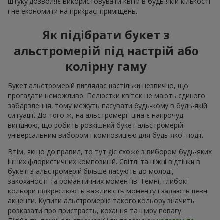
штуку дозволяє використовувати квіти в будь-якій кількості
і не економити на прикрасі приміщень.
Як підібрати букет з
альстромерій під настрій або
колірну гаму
Букет альстромерій виглядає настільки незвично, що
прогадати неможливо. Пелюстки квіток не мають єдиного
забарвлення, тому можуть пасувати будь-кому в будь-якій
ситуації. До того ж, на альстромерії ціна є напрочуд
вигідною, що робить розкішний букет альстромерій
універсальним вибором і композицією для будь-якої події.
Втім, якщо до правил, то тут діє схоже з вибором будь-яких
інших флористичних композицій. Світлі та ніжні відтінки в
букеті з альстромерій більше пасують до молоді,
закоханості та романтичних моментів. Темні, глибокі
кольори підкреслюють важливість моменту і задають певні
акценти. Купити альстромерію такого кольору значить
розказати про пристрасть, кохання та щиру повагу.