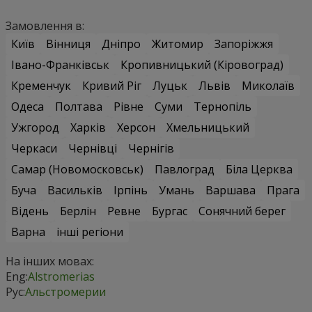
Замовлення в:
Київ
Вінниця
Дніпро
Житомир
Запоріжжя
Івано-Франківськ
Кропивницький (Кіровоград)
Кременчук
Кривий Ріг
Луцьк
Львів
Миколаїв
Одеса
Полтава
Рівне
Суми
Тернопіль
Ужгород
Харків
Херсон
Хмельницький
Черкаси
Чернівці
Чернігів
Самар (Новомосковськ)
Павлоград
Біла Церква
Буча
Васильків
Ірпінь
Умань
Варшава
Прага
Відень
Берлін
Ревне
Бургас
Сонячний берег
Варна
інші регіони
На інших мовах:
Eng:
Alstromerias
Рус:
Альстромерии