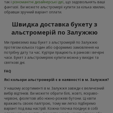
так і
різноманітні дизайнерські ідеї
, що задовольнять ваші
фантазії. Ви можете альстромерії купити за кілька хвилин,
обравши зручний варіант оплати.
Швидка доставка букету з
альстромерій по Залужжю
Ми привеземо ваш букет з альстромерій по Залужжю
протягом кількох годин або оформимо замовлення на
потрібну дату та час. Кур’єри працюють в ранкові і вечірні
часи. Букет з альстромерією купити можна у вихідні та
святкові дні.
FAQ
Які кольори альстромерій є в наявності в м. Залужжя?
У нашому асортименті в м. Залужжя завжди є величезний
вибір відтінків. Ви можете обрати білі, жовті, яскраво-
червоні, фіолетові або ніжно-рожеві бутони. Ці квіти
вражають своєю палітрою, тому ми легко підберемо
варіант под ваш настрій. Кожна гілочка поєднує в собі