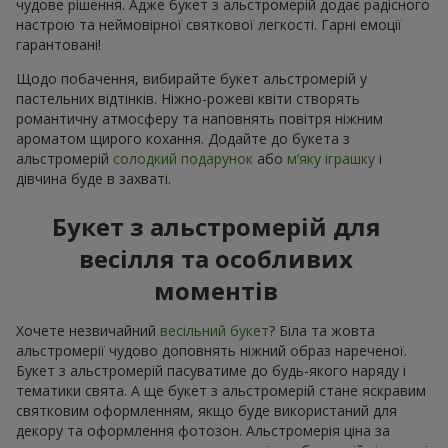
чудове рішення. Адже букет з альстромерій додає радісного
настрою та неймовірної святкової легкості. Гарні емоції
гарантовані!
Щодо побачення, вибирайте букет альстромерій у
пастельних відтінків. Ніжно-рожеві квіти створять
романтичну атмосферу та наповнять повітря ніжним
ароматом щирого кохання. Додайте до букета з
альстромерій
солодкий подарунок
або
м’яку іграшку
і
дівчина буде в захваті.
Букет з альстромерій для
весілля та особливих
моментів
Хочете незвичайний
весільний букет
? Біла та жовта
альстромерії чудово доповнять ніжний образ нареченої.
Букет з альстромерій пасуватиме до будь-якого наряду і
тематики свята. А ще букет з альстромерій стане яскравим
святковим оформленням, якщо буде використаний для
декору та оформлення фотозон. Альстромерія ціна за