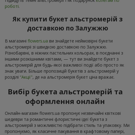
Підійдуть темні альстромерії і як подарунок
колегам по
роботі
.
Як купити букет альстромерій з
доставкою по Залужжю
В магазині
flowers.ua
ви знайдете неймовірні букети
альстромеріі зі швидкою доставкою по Залужжю.
Різнобарвні, в ніжних пастельних кольорах, в поєднанні з
іншими розкішними квітами, — тут ви знайдете букет з
альстромерій для будь-якої важливої події або просто як
знак уваги. Більше пропозицій букетів з альстромерій у
розділі
“Акції"
, де на альстромерія букет ціна вражає.
Вибір букета альстромерій та
оформлення онлайн
Онлайн-магазин flowers.ua пропонує незвичайні квіткові
шедеври та романтичні флористичні ідеї букета з
альстромерій з можливістю підібрати стиль та упаковку. Ми
пропонуємо, як класичне пакування в крафтовому папері,