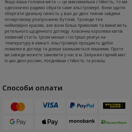
Якщо ваша головна мета — це максимальна стійкість, то ми
однозначно радимо обрати саме альстромерії. Вони здатні
зберігати ідеальну свіжість у вазі до двох тижнів завдяки
почерговому розпусканню бутонів. Троянди теж
неймовірно красиві, але вони більш примхливі та вимагають
ретельного щоденного догляду. Класична королева квітів
зазвичай стоїть трохи менше і гостріше реагує на
температуру в кімнаті. Альстромерії прощають дрібні
помилки в догляді та довше залишаються пишними. Проте
ви завжди можете замовити у нас в м. Залужжя гарний мікс
із цих двох рослин, поєднавши стійкість та розкіш.
Способи оплати