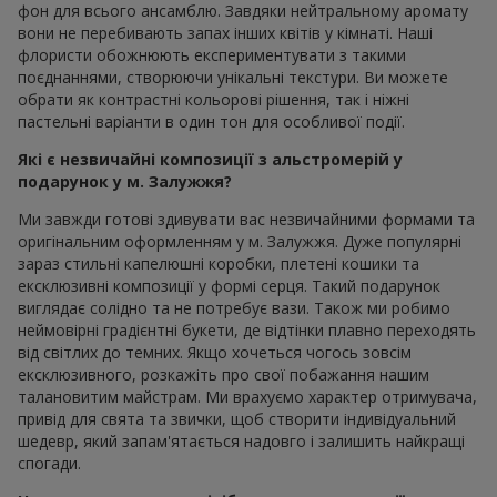
фон для всього ансамблю. Завдяки нейтральному аромату
вони не перебивають запах інших квітів у кімнаті. Наші
флористи обожнюють експериментувати з такими
поєднаннями, створюючи унікальні текстури. Ви можете
обрати як контрастні кольорові рішення, так і ніжні
пастельні варіанти в один тон для особливої події.
Які є незвичайні композиції з альстромерій у
подарунок у м. Залужжя?
Ми завжди готові здивувати вас незвичайними формами та
оригінальним оформленням у м. Залужжя. Дуже популярні
зараз стильні капелюшні коробки, плетені кошики та
ексклюзивні композиції у формі серця. Такий подарунок
виглядає солідно та не потребує вази. Також ми робимо
неймовірні градієнтні букети, де відтінки плавно переходять
від світлих до темних. Якщо хочеться чогось зовсім
ексклюзивного, розкажіть про свої побажання нашим
талановитим майстрам. Ми врахуємо характер отримувача,
привід для свята та звички, щоб створити індивідуальний
шедевр, який запам'ятається надовго і залишить найкращі
спогади.