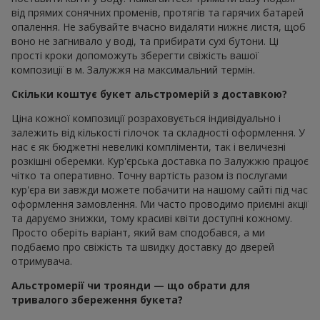
від прямих сонячних променів, протягів та гарячих батарей
опалення. Не забувайте вчасно видаляти нижнє листя, щоб
воно не загнивало у воді, та прибирати сухі бутони. Ці
прості кроки допоможуть зберегти свіжість вашої
композиції в м. Залужжя на максимальний термін.
Скільки коштує букет альстромерій з доставкою?
Ціна кожної композиції розраховується індивідуально і
залежить від кількості гілочок та складності оформлення. У
нас є як бюджетні невеликі компліменти, так і величезні
розкішні оберемки. Кур'єрська доставка по Залужжю працює
чітко та оперативно. Точну вартість разом із послугами
кур'єра ви завжди можете побачити на нашому сайті під час
оформлення замовлення. Ми часто проводимо приємні акції
та даруємо знижки, тому красиві квіти доступні кожному.
Просто оберіть варіант, який вам сподобався, а ми
подбаємо про свіжість та швидку доставку до дверей
отримувача.
Альстромерії чи троянди — що обрати для
тривалого збереження букета?