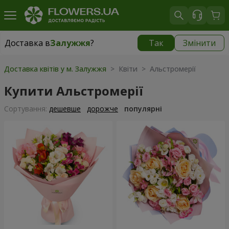
Доставка в
Залужжя
?
Так
Змінити
Доставка в
Залужжя
|
безкоштовно
Доставка квітів у м. Залужжя
> Квіти > Альстромерії
Купити Альстромерії
Сортування:
дешевше
дорожче
популярні