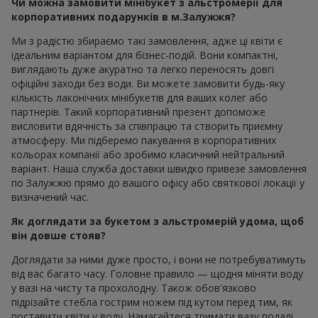
Чи можна замовити мінібукет з альстромерії для
корпоративних подарунків в м.Залужжя?
Ми з радістю збираємо такі замовлення, адже ці квіти є
ідеальним варіантом для бізнес-подій. Вони компактні,
виглядають дуже акуратно та легко переносять довгі
офіційні заходи без води. Ви можете замовити будь-яку
кількість лаконічних мінібукетів для ваших колег або
партнерів. Такий корпоративний презент допоможе
висловити вдячність за співпрацю та створить приємну
атмосферу. Ми підберемо пакування в корпоративних
кольорах компанії або зробимо класичний нейтральний
варіант. Наша служба доставки швидко привезе замовлення
по Залужжю прямо до вашого офісу або святкової локації у
визначений час.
Як доглядати за букетом з альстромерій удома, щоб
він довше стояв?
Доглядати за ними дуже просто, і вони не потребуватимуть
від вас багато часу. Головне правило — щодня міняти воду
у вазі на чисту та прохолодну. Також обов'язково
підрізайте стебла гострим ножем під кутом перед тим, як
поставити квіти у воду. Намагайтеся тримати вазу подалі