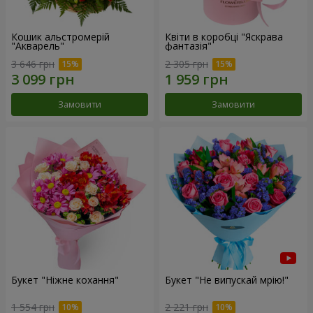
Кошик альстромерій
Квіти в коробці "Яскрава
"Акварель"
фантазія"
3 646 грн
2 305 грн
Замовити
Замовити
Букет "Ніжне кохання"
Букет "Не випускай мрію!"
1 554 грн
2 221 грн