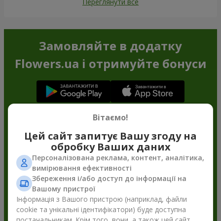
Переглянути все
Замовляйте в додатку
Flowers.ua і отримуйте бонуси
Вітаємо!
Цей сайт запитує Вашу згоду на
обробку Ваших даних
Персоналізована реклама, контент, аналітика,
вимірювання ефективності
Збереження і/або доступ до інформації на
Вашому пристрої
Інформація з Вашого пристрою (наприклад, файли
cookie та унікальні ідентифікатори) буде доступна
постачальникам. Крім того, вони, а також цей сайт