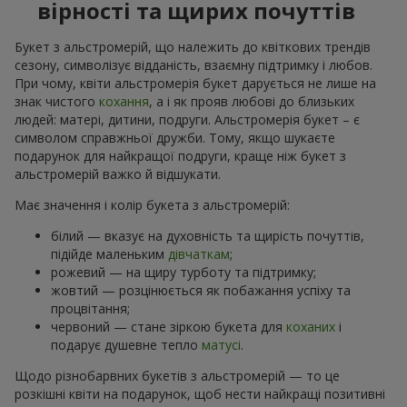
вірності та щирих почуттів
Букет з альстромерій, що належить до квіткових трендів
сезону, символізує відданість, взаємну підтримку і любов.
При чому, квіти альстромерія букет дарується не лише на
знак чистого
кохання
, а і як прояв любові до близьких
людей: матері, дитини, подруги. Альстромерія букет – є
символом справжньої дружби. Тому, якщо шукаєте
подарунок для найкращої подруги, краще ніж букет з
альстромерій важко й відшукати.
Має значення і колір букета з альстромерій:
білий — вказує на духовність та щирість почуттів,
підійде маленьким
дівчаткам
;
рожевий — на щиру турботу та підтримку;
жовтий — розцінюється як побажання успіху та
процвітання;
червоний — стане зіркою букета для
коханих
і
подарує душевне тепло
матусі
.
Щодо різнобарвних букетів з альстромерій — то це
розкішні квіти на подарунок, щоб нести найкращі позитивні