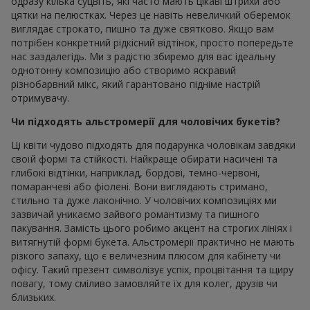
одразу кілька суцвіть, які часто мають цікаві штрихи або
цятки на пелюстках. Через це навіть невеличкий оберемок
виглядає строкато, пишно та дуже святково. Якщо вам
потрібен конкретний рідкісний відтінок, просто попередьте
нас заздалегідь. Ми з радістю збиремо для вас ідеальну
однотонну композицію або створимо яскравий
різнобарвний мікс, який гарантовано підніме настрій
отримувачу.
Чи підходять альстромерії для чоловічих букетів?
Ці квіти чудово підходять для подарунка чоловікам завдяки
своїй формі та стійкості. Найкраще обирати насичені та
глибокі відтінки, наприклад, бордові, темно-червоні,
помаранчеві або фіолені. Вони виглядають стримано,
стильно та дуже лаконічно. У чоловічих композиціях ми
зазвичай уникаємо зайвого романтизму та пишного
пакування. Замість цього робимо акцент на строгих лініях і
витягнутій формі букета. Альстромерії практично не мають
різкого запаху, що є величезним плюсом для кабінету чи
офісу. Такий презент символізує успіх, процвітання та щиру
повагу, тому сміливо замовляйте їх для колег, друзів чи
близьких.