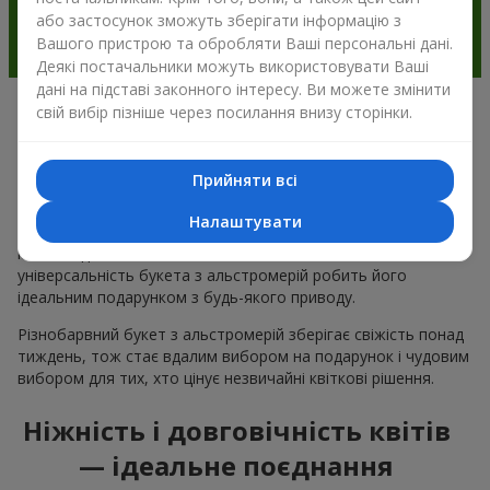
або застосунок зможуть зберігати інформацію з
Вашого пристрою та обробляти Ваші персональні дані.
Деякі постачальники можуть використовувати Ваші
дані на підставі законного інтересу. Ви можете змінити
свій вибір пізніше через посилання внизу сторінки.
Чому варто вибрати букет з
альстромерії в м.Залужжя
Прийняти всі
Альстромерія квітка — це ніжність і естетика в одному
Налаштувати
букеті. Чарівні кольори пелюсток і незвична форма ніжних
квітів подобається багатьом
жінкам
та
чоловікам
, а
універсальність букета з альстромерій робить його
ідеальним подарунком з будь-якого приводу.
Різнобарвний букет з альстромерій зберігає свіжість понад
тиждень, тож стає вдалим вибором на подарунок і чудовим
вибором для тих, хто цінує незвичайні квіткові рішення.
Ніжність і довговічність квітів
— ідеальне поєднання