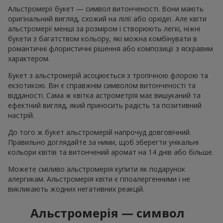
Альстромерії букет — символ витонченості. Вони мають
оригінальний вигляд, схожий на лілії або орхідеї. Але квіти
альстромерії менші за розміром і створюють легкі, ніжні
букети з багатством кольору, які можна комбінувати в
романтичні флористичні рішення або композиції з яскравим
характером.
Букет з альстромерій асоціюється з тропічною флорою та
екзотикою. Він є справжнім символом витонченості та
відданості. Сама ж квітка астрометрія має вишуканий та
ефектний вигляд, який приносить радість та позитивний
настрій.
До того ж букет альстромерій напрочуд довговічний.
Правильно доглядайте за ними, щоб зберегти унікальні
кольори квітів та витончений аромат на 14 днів або більше.
Можете сміливо альстромерія купити як подарунок
алергикам. Альстромерія квіти є гіпоалергенними і не
викликають жодних негативних реакцій.
Альстромерія — символ