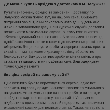
Де можна купить орхідею з доставкою в м. Залужжя?
Купити витончену орхідію та замовити її доставку по
Залужжю можна прямо тут, на нашому сайті. Обирайте
потрібний варіант, а ми привеземо його день у день або
чітко на заплановану дату. Наші кур'єри зі служби доставки
возять квіти максимально акуратно, тому кожна квітка
збереже ідеальний стан і свіжість. В асортименті є все: від
однієї лаконічної гілочки в крафті до величезних розкішних
оберемків. Якщо плануєте зробити сюрприз таємно, просто
скажіть — ми підпишемо красиву листівку абсолютно
безкоштовно. Вам достатньо зробити кілька кліків, а про
свіжість та швидкість ми подбаємо самі. Ваш одержувач
точно буде у захваті.
Яка ціна орхідей на вашому сайті?
Ціна кожного букета вираховується окремо, адже все
залежить від сорту орхідеї, кількості гілочок та фінального
пакування. Усі актуальні ціни на готові роботи ви завжди
знайдете в картках товарів у нас на сайті. У нас легко
підібрати як щось зовсім просте й недороге, так і величезні
ексклюзивні кошики для великого свята. Також на вартість