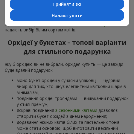
особливої події: річниць,
побачень
,
днів народження
та
Прийняти всі
навіть
бізнес-привітань
.
Налаштувати
Для романтики обирають ніжну екзотику — букет з орхідей
в рожевих та фіолетових тонах. Для
весільних букетів
надають вибір білим сортам квітів.
Орхідеї у букетах – топові варіанти
для стильного подарунка
Яку б орхідею ви не вибрали, орхідея купить — це завжди
буде вдалий подарунок:
моно букет орхідей у сучасній упаковці — чудовий
вибір для тих, хто цінує елегантний квітковий шарм в
мінімалізмі;
поєднання орхідеї трояндами — вишуканий подарунок
у стилі преміум;
яскраві поєднання
з сезонними квітами
дозволяє
створити букет орхідей з днем народження;
додавання ніжних квітів білих та пастельних тонів
може стати основою, щоб виготовити весільний