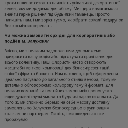
трохи впливає сезон та наявність унікальної декоративної
зелені, яку ми додаємо для об'єму. Ми щиро намагаємося
знайти гарне рішення під будь-який гаманець. Просто
напишіть нам, і ми зорієнтуємо, як зібрати свіжий подарунок
без космічних переплат.
Чи можна замовити орхідеї для корпоративів або
подій в м. Залужжя?
Звісно, ми з великим задоволенням допоможемо
прикрасити вашу подію або підготувати привітання для
всього колективу. Наші флористи часто створюють
масштабні квіткові композиції для бізнес-презентацій,
ювілеїв фірм та банкетів. Нам важливо, щоб оформлення
ідеально пасувало до загального стилю вечора, тому ми
детально обговорюємо кольорову гаму й формат. Для
великих компаній та постійних замовників пропонуємо
індивідуальні гнучкі умови та будь-які варіанти оплати. До
того ж, ми спокійно беремо на себе масову доставку
замовлень по Залужжю безпосередньо в руки вашим
колегам чи партнерам. Пишіть, і ми швиденько все
прорахуємо.