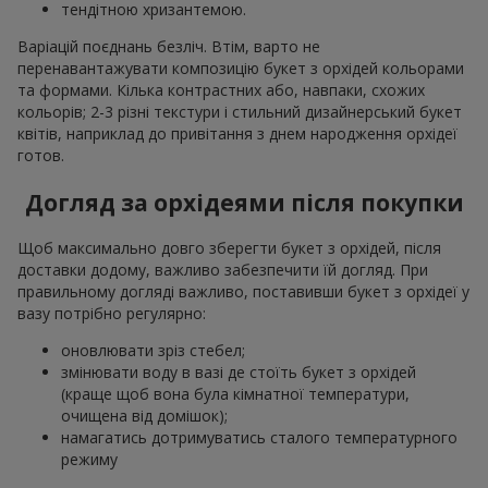
тендітною хризантемою.
Варіацій поєднань безліч. Втім, варто не
перенавантажувати композицію букет з орхідей кольорами
та формами. Кілька контрастних або, навпаки, схожих
кольорів; 2-3 різні текстури і стильний дизайнерський букет
квітів, наприклад до привітання з днем народження орхідеї
готов.
Догляд за орхідеями після покупки
Щоб максимально довго зберегти букет з орхідей, після
доставки додому, важливо забезпечити їй догляд. При
правильному догляді важливо, поставивши букет з орхідеї у
вазу потрібно регулярно:
оновлювати зріз стебел;
змінювати воду в вазі де стоїть букет з орхідей
(краще щоб вона була кімнатної температури,
очищена від домішок);
намагатись дотримуватись сталого температурного
режиму