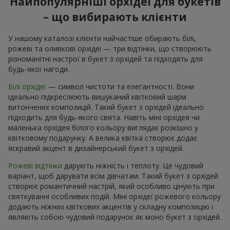
Найпопулярніші орхідеї для букетів
– що вибирають клієнти
У нашому каталозі клієнти найчастіше обирають білі,
рожеві та оливкові орхідеі — три відтінки, що створюють
різноманітні настрої в букет з орхідей та підходять для
будь-якої нагоди.
Білі орхідеї
— символ чистоти та елегантності. Вони
ідеально підкреслюють вишуканий квітковий шарм
витончених композицій. Такий букет з орхідей ідеально
підходить для будь-якого свята. Навіть міні орхідея чи
маленька орхідея білого кольору виглядає розкішно у
квітковому подарунку. А велика квітка створює додає
яскравий акцент в дизайнерський букет з орхідей.
Рожеві відтінки
дарують ніжність і теплоту. Це чудовий
варіант, щоб дарувати всім дівчатам. Такий букет з орхідей
створює романтичний настрій, який особливо цінують при
святкуванні особливих подій. Міні орхідеї рожевого кольору
додають ніжних квіткових акцентів у складну композицію і
являють собою чудовий подарунок як моно букет з орхідей.