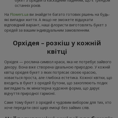
букет з орхідей із каскадним падінням, що є трендом
останніх років.
На
Flowers.ua
ви знайдете багато готових рішень на будь-
які випадки життя. А якщо не зможете відшукати
відповідний варіант, наші флористи виготовлять букет з
орхідей за вашим індивідуальним замовленням.
Орхідея – розкіш у кожній
квітці
Орхідея — рослина-символ краси, яка не потребує зайвого
декору. Вона вже створена ідеальною природою. У кожній
квітці орхідея букет з яких потрясає своєю красою,
ховається проста, але глибока естетика. Кожної квітки, що
входить в букет з орхідей бутони, що захоплюють подих
виглядають як мініатюрна художня форма, що дарує
відчуття природної гармонії.
Саме тому букет з орхідей є чудовим вибором для тих, хто
хоче передати свої щирі емоції без зайвих слів.