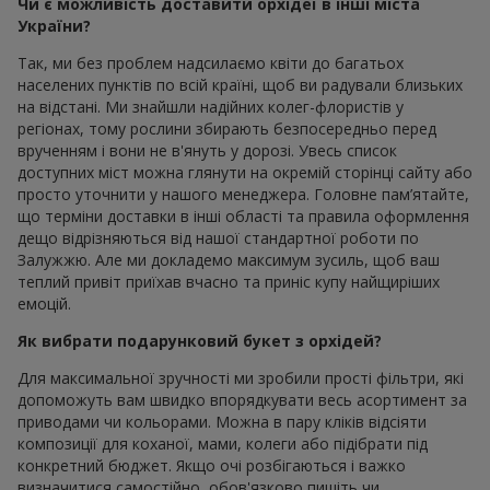
Чи є можливість доставити орхідеї в інші міста
України?
Так, ми без проблем надсилаємо квіти до багатьох
населених пунктів по всій країні, щоб ви радували близьких
на відстані. Ми знайшли надійних колег-флористів у
регіонах, тому рослини збирають безпосередньо перед
врученням і вони не в'януть у дорозі. Увесь список
доступних міст можна глянути на окремій сторінці сайту або
просто уточнити у нашого менеджера. Головне пам’ятайте,
що терміни доставки в інші області та правила оформлення
дещо відрізняються від нашої стандартної роботи по
Залужжю. Але ми докладемо максимум зусиль, щоб ваш
теплий привіт приїхав вчасно та приніс купу найщиріших
емоцій.
Як вибрати подарунковий букет з орхідей?
Для максимальної зручності ми зробили прості фільтри, які
допоможуть вам швидко впорядкувати весь асортимент за
приводами чи кольорами. Можна в пару кліків відсіяти
композиції для коханої, мами, колеги або підібрати під
конкретний бюджет. Якщо очі розбігаються і важко
визначитися самостійно, обов'язково пишіть чи