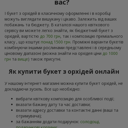
вас?
І букет з орхідей в класичному оформленні і в коробці
можуть виглядати вишукану і цікаво. Залежить від ваших
побажань та бюджету. В каталозі нашого квіткового
сервісу ви можете легко знайти, як бюджетний букет з
орхідей, вартістю
до 700 грн
, так і композицію преміального
класу , що коштує
понад 1500 грн
. Проміжні варіанти букетів
комбінуючи іншими рослинами представлені і в середньому
ціновому діапазоні (можна знайти на орхідея ціни
до 1000
грн
та
вище
) також присутні.
Як купити букет з орхідей онлайн
У нашому інтернет-магазині можна купити букет орхідей, не
докладаючи зусиль. Все що необхідно:
вибрати квіткову композицію для особливої події;
вказати бажану дату та час доставки;
вказати адресу доставки та контактні данні (ваші та
отримувача);
за бажанням додати подарунок:
солодощі,
подарункові корзини
;