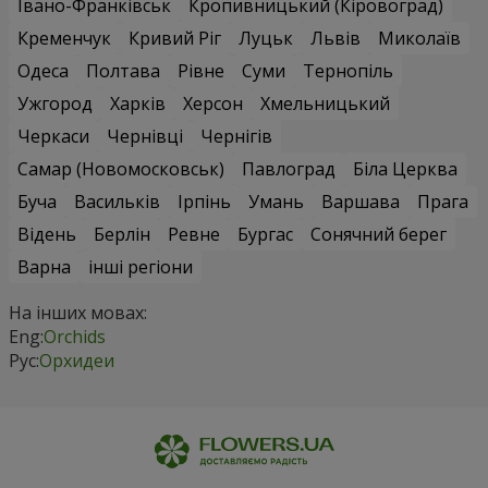
Івано-Франківськ
Кропивницький (Кіровоград)
Кременчук
Кривий Ріг
Луцьк
Львів
Миколаїв
Одеса
Полтава
Рівне
Суми
Тернопіль
Ужгород
Харків
Херсон
Хмельницький
Черкаси
Чернівці
Чернігів
Самар (Новомосковськ)
Павлоград
Біла Церква
Буча
Васильків
Ірпінь
Умань
Варшава
Прага
Відень
Берлін
Ревне
Бургас
Сонячний берег
Варна
інші регіони
На інших мовах:
Eng:
Orchids
Рус:
Орхидеи