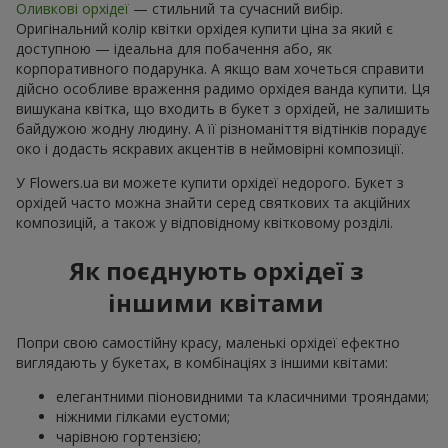
Оливкові орхідеї
— стильний та сучасний вибір.
Оригінальний колір квітки орхідея купити ціна за який є
доступною — ідеальна для побачення або, як
корпоративного подарунка. А якщо вам хочеться справити
дійсно особливе враження радимо орхідея ванда купити. Ця
вишукана квітка, що входить в букет з орхідей, не залишить
байдужою жодну людину. А її різноманіття відтінків порадує
око і додасть яскравих акцентів в неймовірні композиції.
У Flowers.ua ви можете купити орхідеї недорого. Букет з
орхідей часто можна знайти серед святкових та акційних
композицій, а також у відповідному квітковому розділі.
Як поєднують орхідеї з
іншими квітами
Попри свою самостійну красу, маленькі орхідеї ефектно
виглядають у букетах, в комбінаціях з іншими квітами:
елегантними піоновидними та класичними трояндами;
ніжними гілками еустоми;
чарівною гортензією;