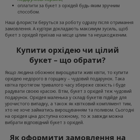
оплатити за букет з орхідей будь-яким зручним
способом.
Наші флористи беруться за роботу одразу після отримання
замовлення. А кур’єри докладають максимум зусиль, щоб
букет з орхідей приїхав на місце цілим та неушкодженим.
Купити орхідею чи цілий
букет – що обрати?
Якщо людина обожнює вирощувати живі квіти, то купити
орхідею недорого в горщику – чудовий подарунок. Така
квітка протягом тривалого часу збереже свіжість і буде
радувати своєю красою. Втім, букет з орхідей теж чудовий
подарунок. Орхідея маленька у складі букетів підійде для
урочистого випадку, а також як квітковий комплімент тим,
хто не хоче займатись вирощуванням та поливом. Сьогодні
на орхідея ціна доступна кожному, то ж завжди можна
вибрати відповідний букет з орхідей.
Як оформити замовлення на