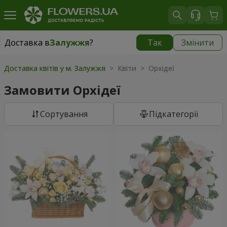
Доставка в
Залужжя
?
Так
Змінити
Доставка в
Залужжя
|
безкоштовно
Доставка квітів у м. Залужжя
> Квіти > Орхідеї
Замовити Орхідеї
Сортування
Підкатегорії