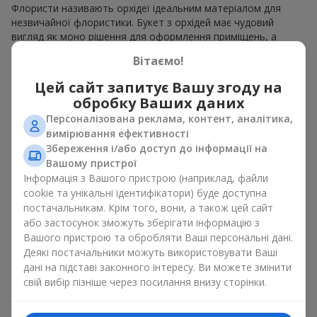
Флористи називають орхідеї ідеальним матеріалом для
незвичайної флористики. Букет з орхідей має чудовий
вигляд як моно рішення для оформлення приміщень, а
також як варіант міксу з іншими квітами, що зберігає свою
Вітаємо!
виразність у будь-якому форматі. Завдяки своїй структурі
орхідея дозволяє створювати композиції у класичному,
Цей сайт запитує Вашу згоду на
мінімалістичному або сучасному стилі. Букет з орхідей
обробку Ваших даних
виглядає ефектно як у камерних, так і в масштабних
Персоналізована реклама, контент, аналітика,
роботах, а її розкішні суцвіття легко стають центральним
вимірювання ефективності
елементом композиції букет з орхідей. Залежно від
Збереження і/або доступ до інформації на
оформлення і сорту рослин різниться на орхідеї ціна.
Вашому пристрої
Зважайте на це перш ніж замовити букет з орхідей.
Інформація з Вашого пристрою (наприклад, файли
Кому дарують орхідеї?
cookie та унікальні ідентифікатори) буде доступна
постачальникам. Крім того, вони, а також цей сайт
або застосунок зможуть зберігати інформацію з
Букет з орхідей універсальний і може підійти будь-кому. Їх
Вашого пристрою та обробляти Ваші персональні дані.
дарують
коханим жінками
,
мамі
,
дівчині
,
дружині
, сестрі,
Деякі постачальники можуть використовувати Ваші
подрузі,
колезі
або
бізнес-партнеру
. Сьогодні можна орхідеї
дані на підставі законного інтересу. Ви можете змінити
купити недорого, а тому шансів зробити бажаний
свій вибір пізніше через посилання внизу сторінки.
подарунок стає ще більше.
Букет з орхідей — ідеальна квіткова композиція для