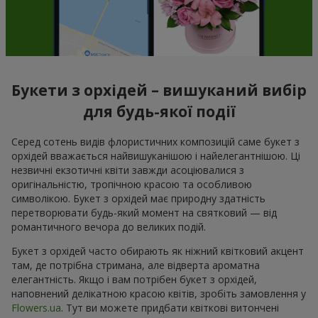
Букети з орхідей – вишуканий вибір
для будь-якої події
Серед сотень видів флористичних композицій саме букет з
орхідей вважається найвишуканішою і найелегантнішою. Ці
незвичні екзотичні квіти завжди асоціювалися з
оригінальністю, тропічною красою та особливою
символікою. Букет з орхідей має природну здатність
перетворювати будь-який момент на святковий — від
романтичного вечора до великих подій.
Букет з орхідей часто обирають як ніжний квітковий акцент
там, де потрібна стримана, але відверта ароматна
елегантність. Якщо і вам потрібен букет з орхідей,
наповнений делікатною красою квітів, зробіть замовлення у
Flowers.ua
. Тут ви можете придбати квіткові витончені