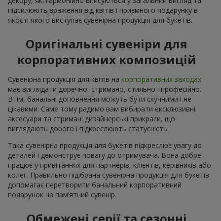
декору, які гармонійно вписуються у загальний вигляд та
підсилюють враження від квітів і приємного подарунку в
якості якого виступає сувенірна продукція для букетів.
Оригінальні сувеніри для
корпоративних композицій
Сувенірна продукція для квітів на
корпоративних заходах
має виглядати доречно, стримано, стильно і професійно.
Втім, банальні доповнення можуть бути скучними і не
цікавими. Саме тому радимо вам вибирати ексклюзивні
аксесуари та стримані дизайнерські прикраси, що
виглядають дорого і підкреслюють статусність.
Така сувенірна продукція для букетів підкреслює увагу до
деталей і демонструє повагу до отримувача. Вона добре
працює у привітаннях для партнерів, клієнтів, керівників або
колег. Правильно підібрана сувенірна продукція для букетів
допомагає перетворити банальний корпоративний
подарунок на пам’ятний сувенір.
Обмежені серії та сезонні