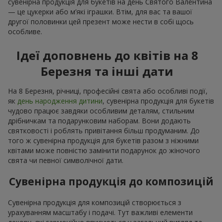
сувенірна продукція для букетів на день Святого Валентина
— це цукерки або м’які іграшки. Втім, для вас та вашої
другої половинки цей презент може нести в собі щось
особливе.
Ідеї доповнень до квітів на 8
Березня та інші дати
На 8 Березня, річниці, професійні свята або особливі події,
як
день народження дитини
, сувенірна продукція для букетів
чудово працює завдяки особливим деталям, стильним
дрібничкам та подарунковим наборам. Вони додають
святковості і роблять привітання більш продуманим. До
того ж сувенірна продукція для букетів разом з ніжними
квітами може повністю замінити подарунок до жіночого
свята чи певної символічної дати.
Сувенірна продукція до композицій
Сувенірна продукція для композицій створюється з
урахуванням масштабу і подачі. Тут важливі елементи