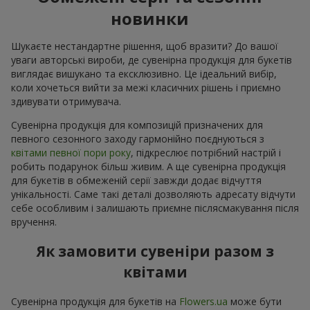
новинки
Шукаєте нестандартне рішення, щоб вразити? До вашої
уваги авторські вироби, де сувенірна продукція для букетів
виглядає вишукано та ексклюзивно. Це ідеальний вибір,
коли хочеться вийти за межі класичних рішень і приємно
здивувати отримувача.
Сувенірна продукція для композицій призначених для
певного сезонного заходу гармонійно поєднуються з
квітами певної пори року
, підкреслює потрібний настрій і
робить подарунок більш живим. А ще сувенірна продукція
для букетів в обмеженій серії завжди додає відчуття
унікальності. Саме такі деталі дозволяють адресату відчути
себе особливим і залишають приємне післясмакування після
вручення.
Як замовити сувеніри разом з
квітами
Сувенірна продукція для букетів на
Flowers.ua
може бути