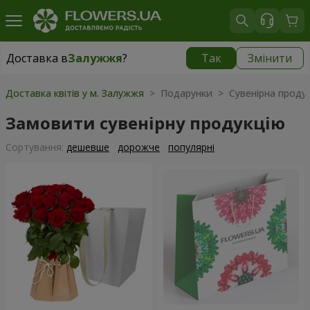
Доставка в
Залужжя
?
Так
Змінити
Доставка в
Залужжя
|
безкоштовно
Доставка квітів у м. Залужжя
> Подарунки > Сувенірна продук
Замовити сувенірну продукцію
Сортування:
дешевше
дорожче
популярні