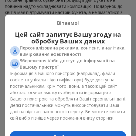
Головне правило: сувенірна продукція для букетів не
повинна надто ускладнювати композицію. Подарунок до
квітів має підтримувати настрій букета, а не змагатися з
ним. Для ніжних композицій підійде сувенірна продукція для
Вітаємо!
букетів, як легкі символічні додатки та легкі елементи
декору. Це може бути
тортик
або
маленька м’яка іграшка
.
Цей сайт запитує Вашу згоду на
Для яскравих є сенс використати більш сміливі додаткові
обробку Ваших даних
акценти, як вишукані
цукерки
чи дорогі сувеніри.
Персоналізована реклама, контент, аналітика,
Сувенірна продукція для букетів повинна вибиратись,
вимірювання ефективності
враховуючи й привід, і людину, якій адресований подарунок.
Збереження і/або доступ до інформації на
Якщо сумніваєтесь, яка сувенірна продукція для букетів вам
Вашому пристрої
потрібна — обирайте універсальні маленькі приємності,
Інформація з Вашого пристрою (наприклад, файли
широкий вибір яких знайдеться у нашому каталозі.
cookie та унікальні ідентифікатори) буде доступна
постачальникам. Крім того, вони, а також цей сайт
Сувеніри до букетів на різні свята
або застосунок зможуть зберігати інформацію з
Вашого пристрою та обробляти Ваші персональні дані.
Свято задає настрій, а сувенірна продукція для букетів його
Деякі постачальники можуть використовувати Ваші
підкреслює. Саме тому сувеніри для квітів часто обирають з
дані на підставі законного інтересу. Ви можете змінити
урахуванням дати та події. В нашому асортименті
свій вибір пізніше через посилання внизу сторінки.
знайдеться сувенірна продукція для букетів, що підійде до
будь-якого свята і може бути розрахована на будь-який
бюджет.