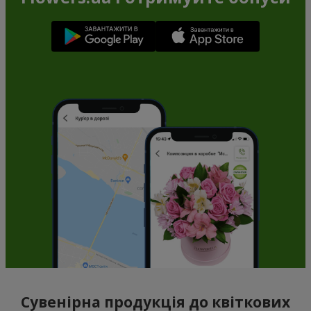
Сувенірна продукція до квіткових