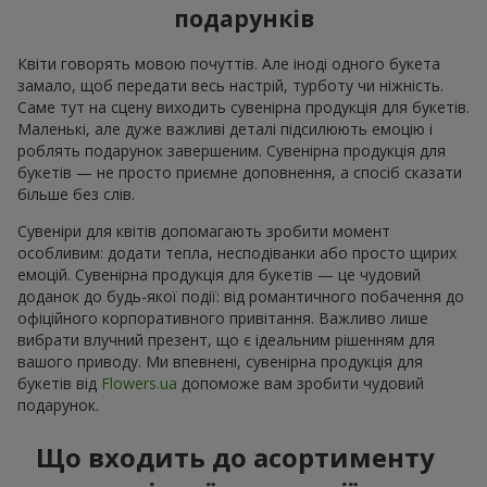
подарунків
Квіти говорять мовою почуттів. Але іноді одного букета
замало, щоб передати весь настрій, турботу чи ніжність.
Саме тут на сцену виходить сувенірна продукція для букетів.
Маленькі, але дуже важливі деталі підсилюють емоцію і
роблять подарунок завершеним. Сувенірна продукція для
букетів — не просто приємне доповнення, а спосіб сказати
більше без слів.
Сувеніри для квітів допомагають зробити момент
особливим: додати тепла, несподіванки або просто щирих
емоцій. Сувенірна продукція для букетів — це чудовий
доданок до будь-якої події: від романтичного побачення до
офіційного корпоративного привітання. Важливо лише
вибрати влучний презент, що є ідеальним рішенням для
вашого приводу. Ми впевнені, сувенірна продукція для
букетів від
Flowers.ua
допоможе вам зробити чудовий
подарунок.
Що входить до асортименту