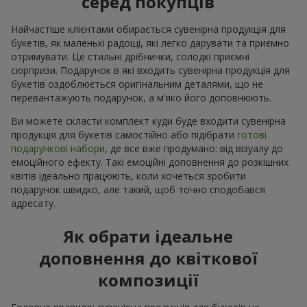
серед покупців
Найчастіше клієнтами обирається сувенірна продукція для
букетів, як маленькі радощі, які легко дарувати та приємно
отримувати. Це стильні дрібнички, солодкі приємні
сюрпризи. Подарунок в які входить сувенірна продукція для
букетів оздоблюється оригінальним деталями, що не
перевантажують подарунок, а м’яко його доповнюють.
Ви можете скласти комплект куди буде входити сувенірна
продукція для букетів самостійно або підібрати
готові
подарункові набори
, де все вже продумано: від візуалу до
емоційного ефекту. Такі емоційні доповнення до розкішних
квітів ідеально працюють, коли хочеться зробити
подарунок швидко, але такий, щоб точно сподобався
адресату.
Як обрати ідеальне
доповнення до квіткової
композиції