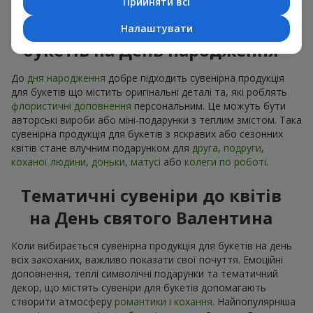
Прийняти всі
Сувенірна продукція до
Налаштувати
букетів на День народження
До
дня народження
добре підходить сувенірна продукція
для букетів що містить оригінальні деталі та, які роблять
флористичні доповнення
персональним. Це можуть бути
авторські вироби або міні-подарунки з теплим змістом. Така
сувенірна продукція для букетів з яскравих або сезонних
квітів стане влучним подарунком для
друга
,
подруги
,
коханої людини
,
доньки
,
матусі
або
колеги по роботі
.
Тематичні сувеніри до квітів
на День святого Валентина
Коли вибирається сувенірна продукція для букетів на день
всіх закоханих, важливо показати свої почуття. Емоційні
доповнення, теплі символічні подарунки та тематичний
декор, що містять сувеніри для букетів допомагають
створити атмосферу
романтики і кохання
. Найпопулярніша