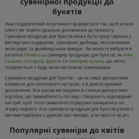
сувенірної продукції до
букетів
Наш подарунковий асортимент формується так, щоб кожен
клієнт міг знайти ідеальне доповнення до презенту.
Сувенірна продукція для букетів може бути представлена у
вигляді міні-подарунків, сувенірних дрібниць, ексклюзивних
аксесуарів та дизайнерських прикрас. Ви можете вибрати в
каталозі
Flowers.ua
cувенірну продукцію для букетів, як
м’які
іграшки
,
солодощі
,
фрукти
та
повітряні кульки
, що легко
поєднуються з будь-якою квітковою композицією.
Сувенірна продукція для букетів – це не лише декоративні
елементи для святкового настрою, а й доволі приємне
доповнення. Все разом ми пакуємо в стильні декоративні
коробки, що приваблюють погляд і створюють відповідний
настрій, щоб теплі символічні подарунки залишились на
згадку надовго. Вся сувенірна продукція для букетів разом з
квітами підібрана з думкою про емоцію, а не просто як річ.
Популярні сувеніри до квітів