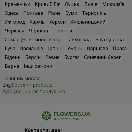
Кременчук
Кривий Ріг
Луцьк
Львів
Миколаїв
Одеса
Полтава
Рівне
Суми
Тернопіль
Ужгород
Харків
Херсон
Хмельницький
Черкаси
Чернівці
Чернігів
Самар (Новомосковськ)
Павлоград
Біла Церква
Буча
Васильків
Ірпінь
Умань
Варшава
Прага
Відень
Берлін
Ревне
Бургас
Сонячний берег
Варна
інші регіони
На інших мовах:
Eng:
Souvenir products
Рус:
Сувенирная продукция
Контактні дані