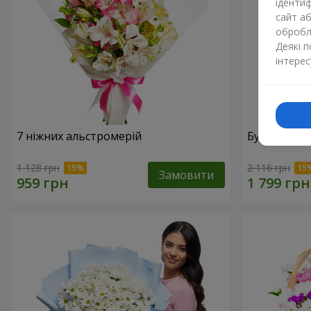
ідентиф
сайт а
обробля
Деякі 
інтерес
7 ніжних альстромерій
Букет "Доти
1 128 грн
2 116 грн
Замовити