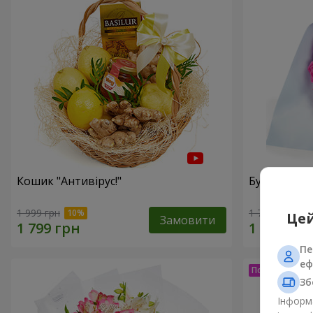
Кошик "Антивірус!"
Букет "15 
1 999 грн
1 716 грн
Цей
Замовити
Пе
еф
Зб
Інформа