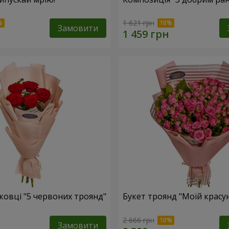
1 621 грн
Замовити
ковці "5 червоних троянд"
Букет троянд "Моїй красун
2 666 грн
Замовити