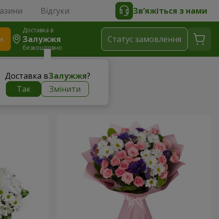
газини
Відгуки
Зв’яжіться з нами
Доставка в
и
Залужжя
Статус замовлення
безкоштовно
Доставка в
Залужжя
?
Так
Змінити