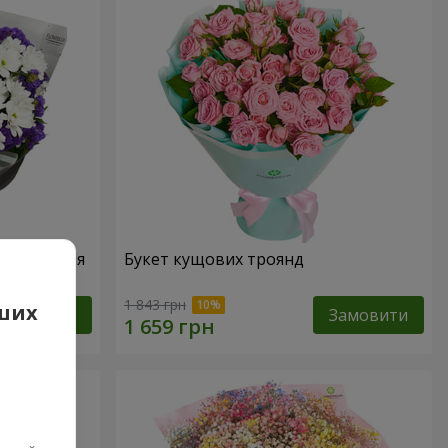
народження
Букет кущових троянд
1 843 грн
аших
Замовити
Замовити