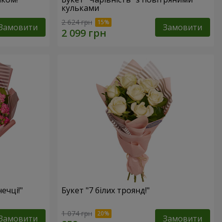
кульками
2 624 грн
Замовити
Замовити
ечці!"
Букет "7 білих троянд!"
1 074 грн
Замовити
Замовити