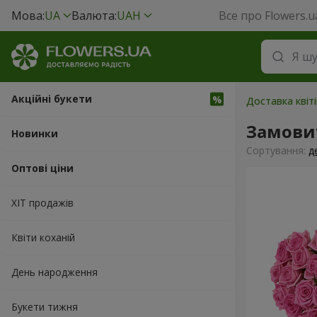
Мова:
UA
Валюта:
UAH
Все про Flowers.u
Акційні букети
Доставка квіт
Замови
Новинки
Сортування:
д
Оптові ціни
ХІТ продажів
Квіти коханій
День народження
Букети тижня