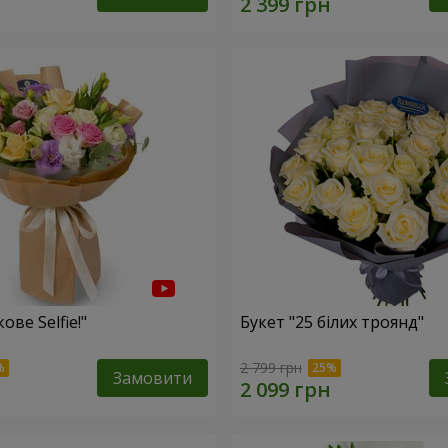
ове Selfie!"
Букет "25 білих троянд"
2 799 грн
Замовити