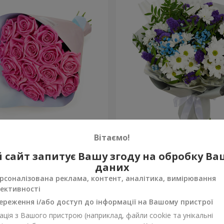
рожевих троянд"
Яскравий букет на День 
Вітаємо!
1 443 грн
 сайт запитує Вашу згоду на обробку В
Замовити
даних
рсоналізована реклама, контент, аналітика, вимірювання
ективності
ереження і/або доступ до інформації на Вашому пристрої
ція з Вашого пристрою (наприклад, файли cookie та унікальні