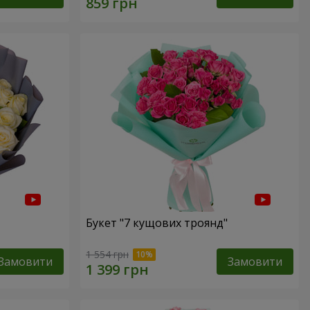
Букет "7 кущових троянд"
1 554 грн
Замовити
Замовити