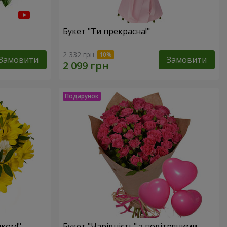
Букет "Ти прекрасна!"
2 332 грн
Замовити
Замовити
ком!"
Букет "Чарівність" з повітряними