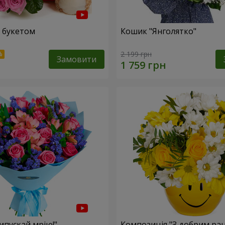
 букетом
Кошик "Янголятко"
2 199 грн
Замовити
ипускай мрію!"
Композиція "З добрим ран