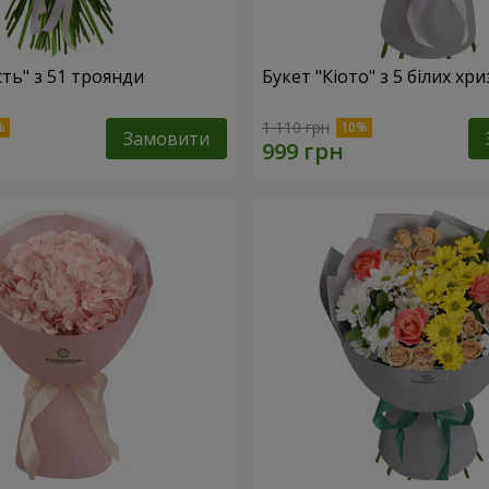
сть" з 51 троянди
Букет "Кіото" з 5 білих хр
1 110 грн
Замовити