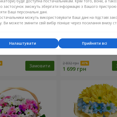
ікатори) буде доступна постачальникам. Крім того, вони, а тако
бо застосунок зможуть зберігати інформацію з Вашого пристрою
ти Ваші персональні дані.
постачальники можуть використовувати Ваші дані на підставі зак
у. Ви можете змінити свій вибір пізніше через посилання внизу ст
Налаштувати
Прийняти всі
к кохання" + Raffaello
9 гілок фіолетової еустом
2 832 грн
Замовити