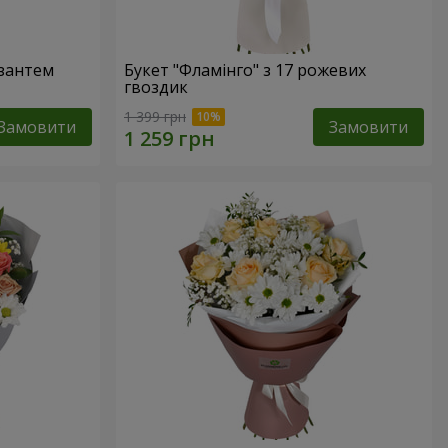
изантем
Букет "Фламінго" з 17 рожевих
гвоздик
1 399 грн
Замовити
Замовити