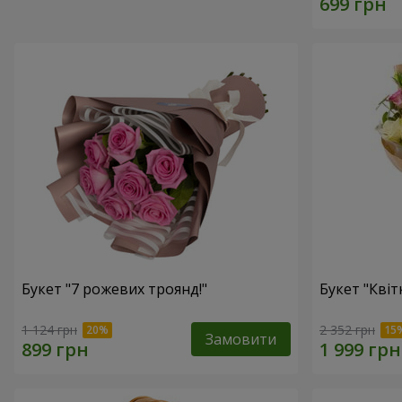
Букет "7 рожевих троянд!"
Букет "Квітк
1 124 грн
2 352 грн
Замовити