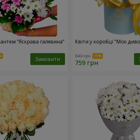
антем "Яскрава галявина"
Квіти у коробці "Моє диво
843 грн
Замовити