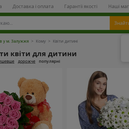
a
Доставка і оплата
Гарантії якості
Наші ма
Знайт
ів у м. Залужжя
> Кому > Квіти дитині
ти квіти для дитини
ешевше
дорожче
популярні