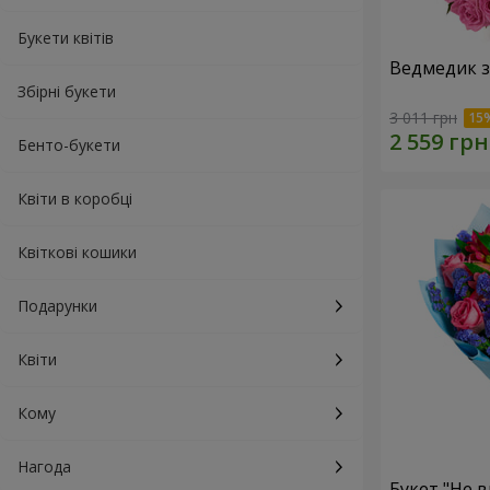
Букети квітів
Ведмедик з
Збірні букети
3 011 грн
Бенто-букети
Квіти в коробці
Квіткові кошики
Подарунки
Квіти
Кому
Нагода
Букет "Не в