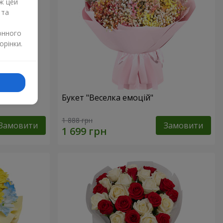
ж цей
 та
онного
орінки.
и
Букет "Веселка емоцій"
1 888 грн
Замовити
Замовити