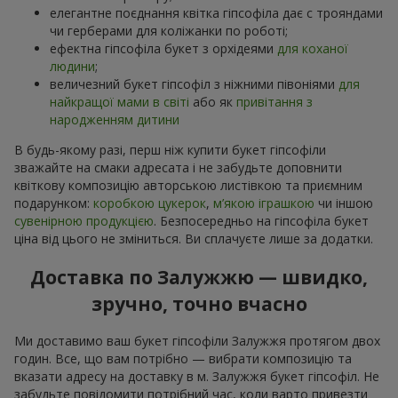
елегантне поєднання квітка гіпсофіла дає с трояндами
чи герберами для коліжанки по роботі;
ефектна гіпсофіла букет з орхідеями
для коханої
людини
;
величезний букет гіпсофіл з ніжними півоніями
для
найкращої мами в світі
або як
привітання з
народженням дитини
В будь-якому разі, перш ніж купити букет гіпсофіли
зважайте на смаки адресата і не забудьте доповнити
квіткову композицію авторською листівкою та приємним
подарунком:
коробкою цукерок
,
м’якою іграшкою
чи іншою
сувенірною продукцією
. Безпосередньо на гіпсофіла букет
ціна від цього не зміниться. Ви сплачуєте лише за додатки.
Доставка по Залужжю — швидко,
зручно, точно вчасно
Ми доставимо ваш букет гіпсофіли Залужжя протягом двох
годин. Все, що вам потрібно — вибрати композицію та
вказати адресу на доставку в м. Залужжя букет гіпсофіл. Не
забудьте повідомити потрібний час, коли варто привезти