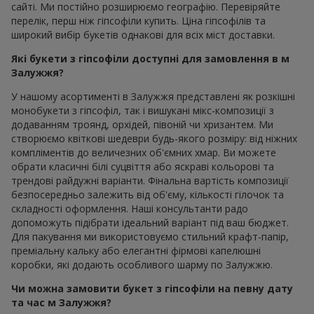
сайті. Ми постійно розширюємо географію. Перевіряйте
перелік, перш ніж гіпсофіли купить. Ціна гіпсофілів та
широкий вибір букетів однакові для всіх міст доставки.
Які букети з гіпсофіли доступні для замовлення в м
Залужжя?
У нашому асортименті в Залужжя представлені як розкішні
монобукети з гіпсофіл, так і вишукані мікс-композиції з
додаванням троянд, орхідей, півоній чи хризантем. Ми
створюємо квіткові шедеври будь-якого розміру: від ніжних
компліментів до величезних об'ємних хмар. Ви можете
обрати класичні білі суцвіття або яскраві кольорові та
трендові райдужні варіанти. Фінальна вартість композиції
безпосередньо залежить від об'єму, кількості гілочок та
складності оформлення. Наші консультанти радо
допоможуть підібрати ідеальний варіант під ваш бюджет.
Для пакування ми використовуємо стильний крафт-папір,
преміальну кальку або елегантні фірмові капелюшні
коробки, які додають особливого шарму по Залужжю.
Чи можна замовити букет з гіпсофіли на певну дату
та час м Залужжя?