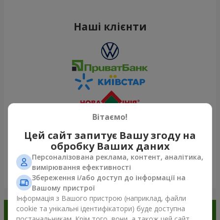
Наші клієнти
Вітаємо!
Цей сайт запитує Вашу згоду на
обробку Ваших даних
Персоналізована реклама, контент, аналітика,
вимірювання ефективності
Переглянути все
Збереження і/або доступ до інформації на
Вашому пристрої
Інформація з Вашого пристрою (наприклад, файли
cookie та унікальні ідентифікатори) буде доступна
Замовляйте в додатку
постачальникам. Крім того, вони, а також цей сайт