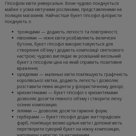
Гіпсофіли квіти універсальні. Вони чудово поєднується
майже з усіма квітучими рослинами, представленими на
полицях магазинів. Найчастіше букет гіпсофіл флористи
поєднують з:
трояндами — додають легкості та повітряності;
півоніями — ніжні квіти розбавляють величезні
бутони, букет гіпсофіл використовуються для
створення об'єму і додають композиції святкового
настрою; чудово виглядає як розкішний весільний
букет з гіпсофіли ціна на який справить позитивне
враження;
орхідеями — маленькі квіти пом’якшують графічність
королівської квітки, додають легкість і дозволяє
розставити певні акценти у флористичному декорі;
хризантемами — букет гіпсофіл з хризантемами
дозволяє досягти певного об’єму і створити легку
осінню композицію;
ліліями — дозволяє досягти гармонії форм;
герберами — букет гіпсофіл додає життєрадісних
фарб, пом’якшує великі щільні квіти і допомагають
перетворити суворий букет на ніжну композицію,
наповнену щирістю та натхненням.