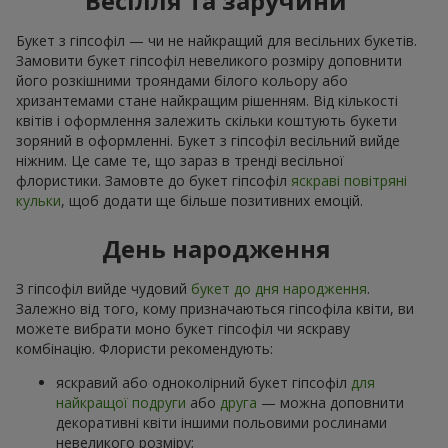
Весілля та заручини
Букет з гіпсофіл — чи не найкращий для весільних букетів.
Замовити букет гіпсофіл невеликого розміру доповнити
його розкішними трояндами білого кольору або
хризантемами стане найкращим рішенням. Від кількості
квітів і оформлення залежить скільки коштують букети
зоряний в оформленні. Букет з гіпсофіл весільний вийде
ніжним. Це саме те, що зараз в тренді весільної
флористики. Замовте до букет гіпсофіл
яскраві повітряні
кульки
, щоб додати ще більше позитивних емоцій.
День народження
З гіпсофіл вийде чудовий
букет до дня народження
.
Залежно від того, кому призначаються гіпсофіла квіти, ви
можете вибрати моно букет гіпсофіл чи яскраву
комбінацію. Флористи рекомендують:
яскравий або одноколірний букет гіпсофіл
для
найкращої подруги
або
друга
— можна доповнити
декоративні квіти іншими польовими рослинами
невеликого розміру;