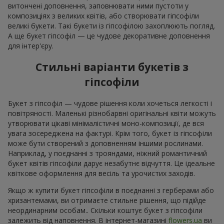
витончені доповнення, заповнювати ними пустоти у
композиціях з великих квітів, або створювати гіпсофіли
великі букети. Такі букети із гіпсофілою захоплюють погляд.
А ще букет гіпсофіл — це чудове декоративне доповнення
для інтер'єру.
Стильні варіанти букетів з
гіпсофіли
Букет з гіпсофіл — чудове рішення коли хочеться легкості і
повітряності. Маленькі різнобарвні оригінальні квіти можуть
утворювати цікаві мінімалістичні моно-композиції, де вся
увага зосереджена на фактурі. Крім того, букет із гіпсофіли
може бути створений з доповненням іншими рослинами.
Наприклад, у поєднанні з трояндами, ніжний романтичний
букет квітів гіпсофіли дарує незабутнє відчуття. Це ідеальне
квіткове оформлення для весіль та урочистих заходів.
Якщо ж купити букет гіпсофіли в поєднанні з герберами або
хризантемами, ви отримаєте стильне рішення, що підійде
неординарним особам.. Скільки коштує букет з гіпсофіли
залежить від наповнення. В інтернет-магазині
flowers.ua
ви