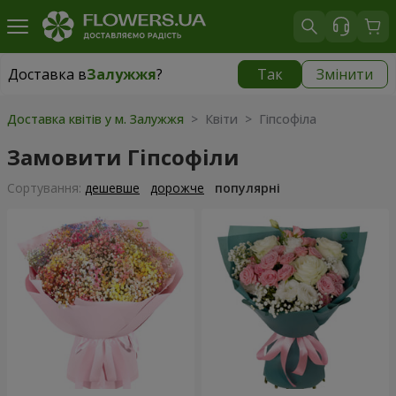
Доставка в
Залужжя
?
Так
Змінити
Доставка в
Залужжя
|
безкоштовно
Доставка квітів у м. Залужжя
> Квіти > Гіпсофіла
Замовити Гіпсофіли
Сортування:
дешевше
дорожче
популярні