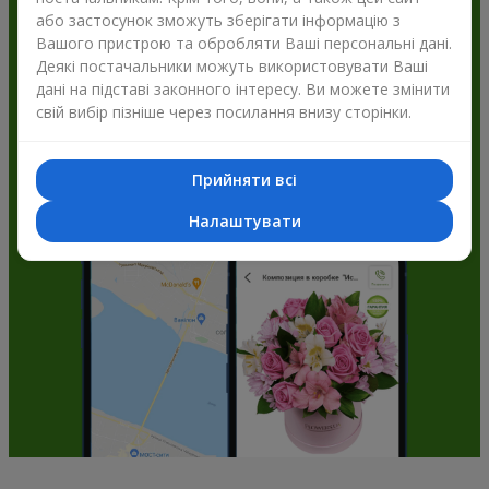
або застосунок зможуть зберігати інформацію з
Flowers.ua і отримуйте бонуси
Вашого пристрою та обробляти Ваші персональні дані.
Деякі постачальники можуть використовувати Ваші
дані на підставі законного інтересу. Ви можете змінити
свій вибір пізніше через посилання внизу сторінки.
Прийняти всі
Налаштувати