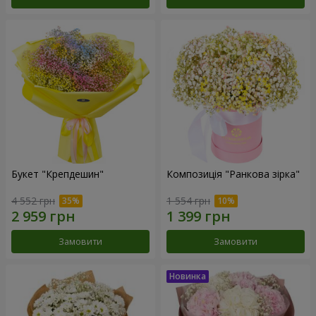
Букет "Крепдешин"
Композиція "Ранкова зірка"
4 552 грн
1 554 грн
Замовити
Замовити