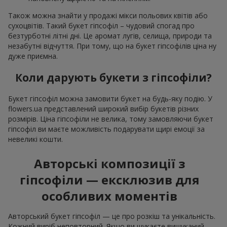
Також можна знайти у продажі мікси польових квітів або
сухоцвітів. Такий букет гіпсофіл – чудовий спогад про
безтурботні літні дні. Це аромат лугів, селища, природи та
незабутні відчуття. При тому, що на букет гіпсофілів ціна ну
дуже приємна.
Коли дарують букети з гіпсофіли?
Букет гіпсофіл можна замовити букет на будь-яку подію. У
flowers.ua представлений широкий вибір букетів різних
розмірів. Ціна гіпсофіли не велика, тому замовляючи букет
гіпсофіл ви маєте можливість подарувати щирі емоції за
невеликі кошти.
Авторські композиції з
гіпсофіли — ексклюзив для
особливих моментів
Авторський букет гіпсофіл — це про розкіш та унікальність.
Кожний виріб неповторний. Якщо ви шукаєте вишуканий