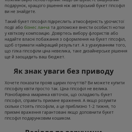
подарунок, кращого рішення ніж авторський букет гіпсофіл
ви не знайдете.
Такий букет гіпсофіл підкреслить атмосферність урочистої
події або
бізнес ланча
та допоможе внести особисті нотки
у квіткову композицію. Довіртесь вибору флористів або
надайте власні побажання з оформлення на букет гіпсофіл,
щоб отримати найкращий результат. А з урахуванням того,
що гілка гіпсофіли ціна невелика, таке дизайнерське рішення
ще й заощадить ваш бюджет.
Як знак уваги без приводу
Хочете показати прояв щирих почуттів? Ви можете купити
гіпсофілу квіти просто так. Ціна гіпсофіл не велика.
Різнобарвна хмаринка квіточок, що складають букет
гіпсофіл, справить приємне враження. А якщо розуміти
скільки стоять гіпсофіли, а це приблизно 1-2 тижня, то
приємні враження гарантовані якщо доповнити букет
гіпсофіл подарунковим кошиком.