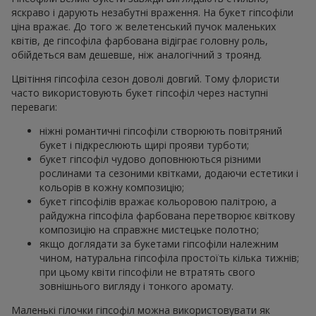
яскраво і дарують незабутні враження. На букет гіпсофіли
ціна вражає. До того ж велетенський пучок маленьких
квітів, де гіпсофіла фарбована відіграє головну роль,
обійдеться вам дешевше, ніж аналогічний з троянд.
Цвітіння гіпсофіла сезон доволі довгий. Тому флористи
часто використовують букет гіпсофіл через наступні
переваги:
ніжні романтичні гіпсофіли створюють повітряний
букет і підкреслюють щирі прояви турботи;
букет гіпсофіл чудово доповнюються різними
рослинами та сезоними квітками, додаючи естетики і
кольорів в кожну композицію;
букет гіпсофілів вражає кольоровою палітрою, а
райдужна гіпсофіла фарбована перетворює квіткову
композицію на справжнє мистецьке полотно;
якщо доглядати за букетами гіпсофіли належним
чином, натуральна гіпсофіла простоїть кілька тижнів;
при цьому квіти гіпсофіли не втратять свого
зовнішнього вигляду і тонкого аромату.
Маленькі гілочки гіпсофіл можна використовувати як