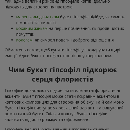
так, адже великий різновид гіпсофілів квітів ідеально
підходять для створення настрою:
маленьким дівчаткам
букет гіпсофіл підійде, як символ
ніжності та щирості;
коханим жінкам
на перше побачення, як прояв чистих
почуттів;
колегам
, як символ поваги і доброго відношення.
Обмежень немає, щоб купити гіпсофілу і подарувати щирі
емоції. Адже букет гіпсофіл є повністю універсальним.
Чим букет гіпсофіл підкорює
серця флористів
Гіпсофіли дозволяють підкреслити елегантні флористичні
акценти. Букет гіпсофіл може стати яскравим акцентом в
квіткових композиціях для створення об'єму. Та й сам моно
букет гіпсофіл виступає як розкішний варіант. та вишуканий
романтичний букет. Скільки коштує букет гіпсофіли
залежить від його розміру та оформлення.
Гіпсофіли великі букети завжди виглядають стильно,