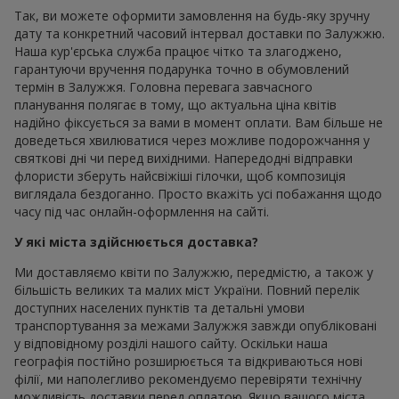
Так, ви можете оформити замовлення на будь-яку зручну
дату та конкретний часовий інтервал доставки по Залужжю.
Наша кур'єрська служба працює чітко та злагоджено,
гарантуючи вручення подарунка точно в обумовлений
термін в Залужжя. Головна перевага завчасного
планування полягає в тому, що актуальна ціна квітів
надійно фіксується за вами в момент оплати. Вам більше не
доведеться хвилюватися через можливе подорожчання у
святкові дні чи перед вихідними. Напередодні відправки
флористи зберуть найсвіжіші гілочки, щоб композиція
виглядала бездоганно. Просто вкажіть усі побажання щодо
часу під час онлайн-оформлення на сайті.
У які міста здійснюється доставка?
Ми доставляємо квіти по Залужжю, передмістю, а також у
більшість великих та малих міст України. Повний перелік
доступних населених пунктів та детальні умови
транспортування за межами Залужжя завжди опубліковані
у відповідному розділі нашого сайту. Оскільки наша
географія постійно розширюється та відкриваються нові
філії, ми наполегливо рекомендуємо перевіряти технічну
можливість доставки перед оплатою. Якщо вашого міста