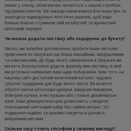
немає у списку, обов'язково зв'яжіться з нашою службою
підтримки клієнтів. Ми завжди намагаємося йти назустріч та
знаходити індивідуальні логістичні рішення, щоб ваші
близькі вчасно отримали свій незабутній та ароматний
квітковий сюрприз.
Чи можна додати листівку або подарунок до букету?
Звісно, ми залюбки допоможемо зробити ваше квіткове
привітання по Залужжю ще більш емоційним, зворушливим
та комплексним. До будь-якого замовлення в Залужжя ви
можете безкоштовно додати фірмову міні-листівку, в якій
ми ретельно напишемо ваші щирі побажання. Крім того, на
нашому сайті доступний величезний каталог чудових
супутніх подарунків для будь-якого свята. Ви можете
обрати смачні шоколадні цукерки, вишукані макаруни,
повітряні кульки, м'які іграшки або стильні дизайнерські
вази. Наші демократичні ціни дозволяють створити
повноцінний святковий набір без зайвих витрат. Усі
подарунки надійно та красиво пакуються разом із
вибраними квітами.
Скільки часу стоять гіпсофіли у свіжому вигляді?