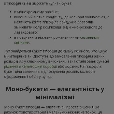
з гіпсофіл квітів зможете купити букет:
в монохромному варіанті;
виконаний в стилі градієнту, де кольори змінюються; а
наявність квітів гіпсофіла райдужна дозволяє
змінювати колір композиції від ніжно-рожевого до
лавандового;
в поєднанні з ніжними романтичними
сезонними
квітками
.
Тут знайдеться букет гіпсофіл до смаку кожного, хто цінує
мініатюрні квіти. Доступні до замовлення гіпсофіли різних
розмірів як у класичному виконанні, так і стилізовані сучасні
рішення в капелюшній коробці
або корзині. На гіпсофіла
букет ціна залежить від поєднання рослин, кольорів,
оформлення і обсягу пучка.
Моно-букети — елегантність у
мінімалізмі
Моно букет гіпсофіл — елегантне і просте рішення. За
рахунок товстих стебел і маленьких ніжних квіточок, ця