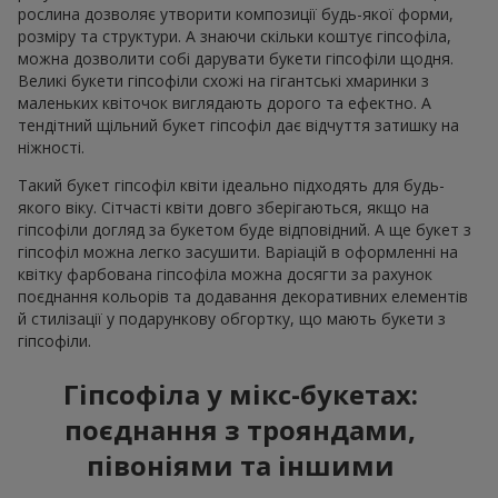
рослина дозволяє утворити композиції будь-якої форми,
розміру та структури. А знаючи скільки коштує гіпсофіла,
можна дозволити собі дарувати букети гіпсофіли щодня.
Великі букети гіпсофіли схожі на гігантські хмаринки з
маленьких квіточок виглядають дорого та ефектно. А
тендітний щільний букет гіпсофіл дає відчуття затишку на
ніжності.
Такий букет гіпсофіл квіти ідеально підходять для будь-
якого віку. Сітчасті квіти довго зберігаються, якщо на
гіпсофіли догляд за букетом буде відповідний. А ще букет з
гіпсофіл можна легко засушити. Варіацій в оформленні на
квітку фарбована гіпсофіла можна досягти за рахунок
поєднання кольорів та додавання декоративних елементів
й стилізації у подарункову обгортку, що мають букети з
гіпсофіли.
Гіпсофіла у мікс-букетах:
поєднання з трояндами,
півоніями та іншими