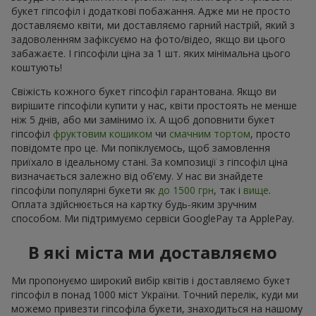
букет гіпсофіл і додаткові побажання. Адже ми не просто
доставляємо квіти, ми доставляємо гарний настрій, який з
задоволенням зафіксуємо на фото/відео, якщо ви цього
забажаєте. І гіпсофіли ціна за 1 шт. яких мінімальна цього
коштують!
Свіжість кожного букет гіпсофіл гарантована. Якщо ви
вирішите гіпсофіли купити у нас, квіти простоять не менше
ніж 5 днів, або ми замінимо їх. А щоб доповнити букет
гіпсофіл
фруктовим кошиком
чи
смачним тортом
, просто
повідомте про це. Ми попіклуємось, щоб замовлення
приїхало в ідеальному стані. За композиції з гіпсофіл ціна
визначається залежно від об’єму. У нас ви знайдете
гіпсофіли популярні букети як
до 1500 грн
, так і
вище
.
Оплата здійснюється на картку будь-яким зручним
способом. Ми підтримуємо сервіси GooglePay та ApplePay.
В які міста ми доставляємо
Ми пропонуємо широкий вибір квітів і доставляємо букет
гіпсофіл в понад 1000 міст України. Точний перелік, куди ми
можемо привезти гіпсофіла букети, знаходиться на нашому