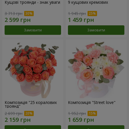
Кущові троянди - знак уваги
9 кущових кремових
3 713 грн
1 945 грн
Замовити
Замовити
Композиція "25 коралових
Композиція "Street love"
троянд"
2 699 грн
1 952 грн