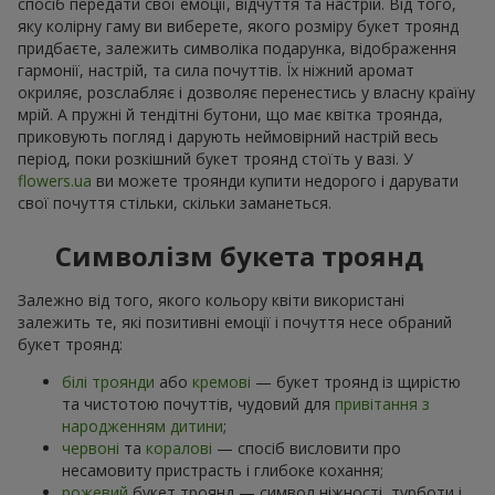
спосіб передати свої емоції, відчуття та настрій. Від того,
яку колірну гаму ви виберете, якого розміру букет троянд
придбаєте, залежить символіка подарунка, відображення
гармонії, настрій, та сила почуттів. Їх ніжний аромат
окриляє, розслабляє і дозволяє перенестись у власну країну
мрій. А пружні й тендітні бутони, що має квітка троянда,
приковують погляд і дарують неймовірний настрій весь
період, поки розкішний букет троянд стоїть у вазі. У
flowers.ua
ви можете троянди купити недорого і дарувати
свої почуття стільки, скільки заманеться.
Символізм букета троянд
Залежно від того, якого кольору квіти використані
залежить те, які позитивні емоції і почуття несе обраний
букет троянд:
білі троянди
або
кремові
— букет троянд із щирістю
та чистотою почуттів, чудовий для
привітання з
народженням дитини
;
червоні
та
коралові
— спосіб висловити про
несамовиту пристрасть і глибоке кохання;
рожевий
букет троянд — символ ніжності, турботи і