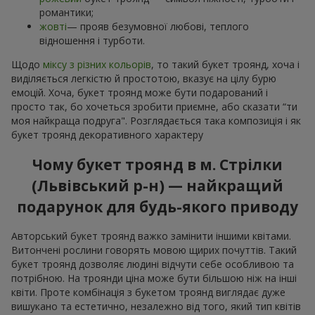
романтики;
жовті
— прояв безумовної любові, теплого
відношення і турботи.
Щодо
міксу з різних кольорів
, то такий букет троянд, хоча і
виділяється легкістю й простотою, вказує на цілу бурю
емоцій. Хоча, букет троянд може бути подарований і
просто так, бо хочеться зробити приємне, або сказати “ти
моя найкраща подруга". Розглядається така композиція і як
букет троянд декоративного характеру
Чому букет троянд в м. Стрілки
(Львівський р-н) — найкращий
подарунок для будь-якого приводу
Авторський букет троянд важко замінити іншими квітами.
Витончені рослини говорять мовою щирих почуттів. Такий
букет троянд дозволяє людині відчути себе особливою та
потрібною. На троянди ціна може бути більшою ніж на інші
квіти. Проте комбінація з букетом троянд виглядає дуже
вишукано та естетично, незалежно від того, який тип квітів