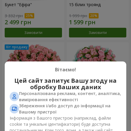
Букет "Ефіра"
15 білих троянд
3 332 грн
1 999 грн
Замовити
Замовити
Вітаємо!
Цей сайт запитує Вашу згоду на
обробку Ваших даних
Персоналізована реклама, контент, аналітика,
вимірювання ефективності
Збереження і/або доступ до інформації на
Квіти в коробці "Рожевий
Композиція "Балада про
оазис"
маму"
Вашому пристрої
2 749 грн
2 199 грн
Інформація з Вашого пристрою (наприклад, файли
cookie та унікальні ідентифікатори) буде доступна
постачальникам. Крім того, вони, а також цей сайт