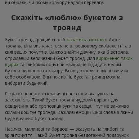
ви обрали, чи якому кольору надали перевагу.
Скажіть «люблю» букетом з
троянд
Букет троянд кращий спосіб
зізнатись в коханні
. Адже
троянда ціна визначається не в грошовому еквіваленті, а в
силі ваших почуттів. Важко знайти дівчину, яка б встояла,
отримавши величезний букет троянд. Для
вираження таких
щирих
та глибоких почуттів найкраще підійдуть великі
бутони червоного кольору. Вони дозволять жінці відчути
себе особливою. Відтінок квітів букета троянд можна
вибирати будь-який.
Яскраво-червоні та класичні напівтони вказують на
закоханість. Такий букет троянд чудовий варіант для
освідчення або пропозиції руки та серця. І тут не важливо
скільки коштує троянда. Важливі емоції і щирі слова з якими
буде вручено букет троянд.
Насичені малинові та бордові — вказують на глибокі та
зрілі почуття. Такий букет троянд бездоганний подарунок