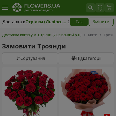
Доставка в
Стрілки (Львівський р-н)
?
Так
Змінити
Доставка в
Стрілки (Львівський р-н)
|
безкоштовно
Доставка квітів у м. Стрілки (Львівський р-н)
> Квіти > Троян
Замовити Троянди
Сортування
Підкатегорії