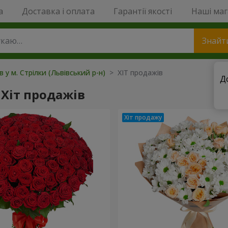
a
Доставка і оплата
Гарантії якості
Наші ма
Знайт
в у м. Стрілки (Львівський р-н)
> ХІТ продажів
Д
Хіт продажів