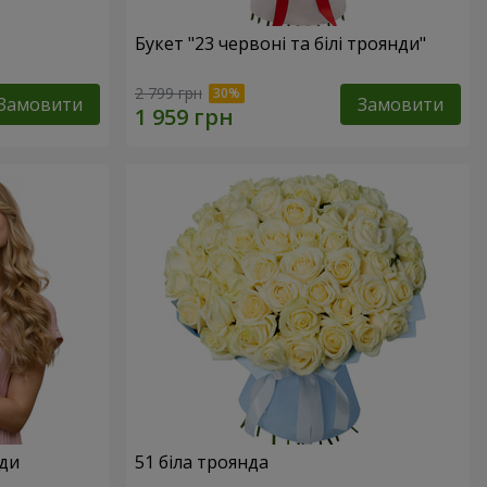
Букет "23 червоні та білі троянди"
2 799 грн
Замовити
Замовити
нди
51 біла троянда