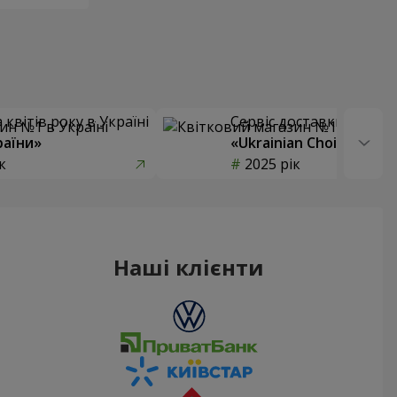
квітів року в Україні
Сервіс доставки квітів
раїни»
«Ukrainian Choice»
к
2025 рік
Наші клієнти