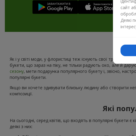
ідентиф
сайт а
обробля
Деякі 
інтерес
Як і у світі моди, у флористиці теж існують свої тренди. Щоро
букети, що зараз на піку, не тільки радують око, але й дару
сезону
, мети подарунка популярного букету і, звісно, наст
популярні букети.
Якщо ви хочете здивувати близьку людину або створити неп
композиції.
Які попу
На сьогодні, серед квітів, що входять в популярні букети є 
деякі з них: