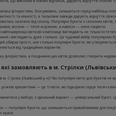
укети, що виконані в ніжних відтінках, дарують відчуття спокою 
класика флористики, безсумнівно, залишиться серед найбільш поп
гантності та ніжності, а тюльпани завжди дарують відчуття свіжос
юватись залежно від сезону. Популярні букети з сезонних квітів
шники, восени — теплі жоржини, а навесні — ніжні гіацинти.
айпоширеніші квіткові композиції виглядають не тільки естетичн
ння і виглядають дуже стильно. Це чудовий вибір популярних бук
дей обирає прості, але стильні популярні букети, які утворюютьс
зняється від традиційних варіантів.
ку флористики, а поєднання цих квітів дозволяє створити надзвич
 які замовляють в м. Стрілки (Львівськ
 м. Стрілки (Львівський р-н)? Які популярні квіти для букетів не
ї, рожеві хризантеми — це ті квіти, які підкорили серця тисяч клі
милитися у виборі, є ідеальний варіант — універсальний букет. Це 
шки — популярні букети, що залишаються привабливими для покупц
ї краси.