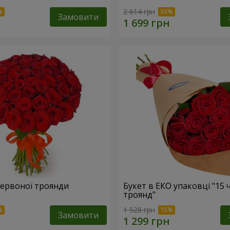
2 614 грн
Замовити
 червоної троянди
Букет в ЕКО упаковці "15
троянд"
1 528 грн
Замовити