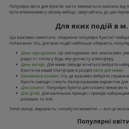
Популярні квіти для букетів часто змінюються залежно від 
бути впевненими у своєму виборі, звертайтесь до цих переві
Для яких подій в м
Що важливо пам’ятати, обираючи популярні букети? Найкращ
побажання. Ось для яких подій найбільше обирають популярн
День народження
. Це святкування, яке неможливо уяви
радості і тепла у будь-яку урочисту атмосферу.
День матері
. Для мами завжди хочеться вибрати найк
букети на нашій платформі в розділі
квіти для мами
.
Визнання в коханні
. Ось де важливо вибрати справжній
букети завжди стануть безпрограшним варіантом для к
Для коханої
. Популярні букети для коханої вимагають 
Для дітей
. Для маленьких принцес і принців найкращи
ромашки та лілії.
Теплі емоції, виразність і незабутні моменти — все це мож
Популярні квіти