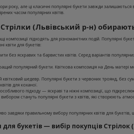
пори року, але ці класичні популярні букети завжди залишаються
рених часом популярних квітів.
. Стрілки (Львівський р-н) обирают
і композиції підходять для різноманітних подій. Популярні буке
і квіти для букетів:
ти без яскравих та барвистих квітів. Серед варіантів популярних 
ращий популярний букети. Квіткова композиція на День матері мо
 квітковий шедевр. Популярні букети з червоних троянд, без сумн
вітів для коханої.
особливого підходу — яскраві та ніжні композиції, що підкреслю
м вибором стануть популярні букети з квітів, які створюють атм
ливо завдяки правильному вибору популярних квітів для букетів,
 для букетів — вибір покупців Стрілок 