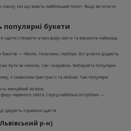
 в списку тих що мають найбільший попит. Якщо ви хочете
ь популярні букети
ти здатні створити атмосферу свята та виразити найкращі
букетів — півонії, тюльпани, гербери. Всі ці квіти додають
же бути як ніжною, так і яскравою. Вибирайте популярні
іву, є символом пристрасті та любові. Такі популярні
ють емоційний зв'язок.
осферу чарівного свята. Серед найбільш потрібних —
 що дарують справжнє щастя.
(Львівський р-н)