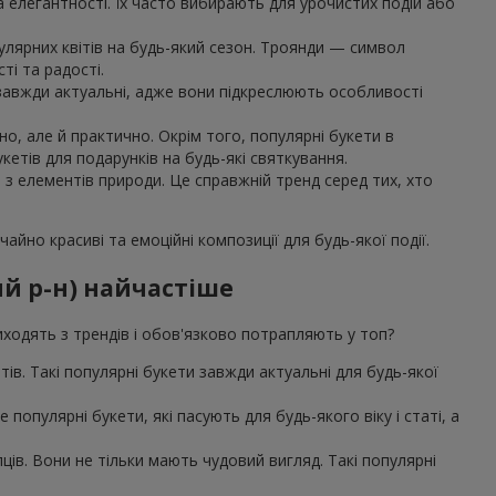
та елегантності. Їх часто вибирають для урочистих подій або
улярних квітів на будь-який сезон. Троянди — символ
ті та радості.
, завжди актуальні, адже вони підкреслюють особливості
о, але й практично. Окрім того, популярні букети в
етів для подарунків на будь-які святкування.
я з елементів природи. Це справжній тренд серед тих, хто
айно красиві та емоційні композиції для будь-якої події.
ий р-н) найчастіше
 виходять з трендів і обов'язково потрапляють у топ?
єнтів. Такі популярні букети завжди актуальні для будь-якої
популярні букети, які пасують для будь-якого віку і статі, а
ів. Вони не тільки мають чудовий вигляд. Такі популярні