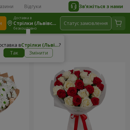
газини
Відгуки
Зв’яжіться з нами
Доставка в
и
Стрілки (Львівський Р-Н)
Статус замовлення
безкоштовно
оставка в
Стрілки (Львівський р-н)
?
Так
Змінити