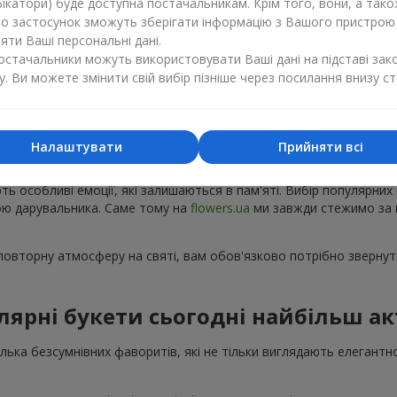
ікатори) буде доступна постачальникам. Крім того, вони, а тако
бо застосунок зможуть зберігати інформацію з Вашого пристрою
ти Ваші персональні дані.
постачальники можуть використовувати Ваші дані на підставі зак
у. Ви можете змінити свій вибір пізніше через посилання внизу ст
Популярні букети — тренди сезону
Налаштувати
Прийняти всі
ку з'являються нові популярні букети, а деякі композиції з року в 
ють особливі емоції, які залишаються в пам'яті. Вибір популярних
рою дарувальника. Саме тому на
flowers.ua
ми завжди стежимо за 
овторну атмосферу на святі, вам обов'язково потрібно звернути
лярні букети сьогодні найбільш ак
кілька безсумнівних фаворитів, які не тільки виглядають елегантн