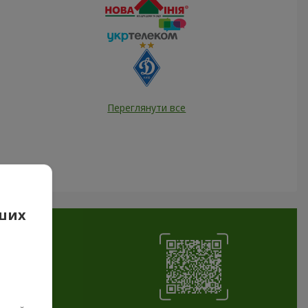
Переглянути все
аших