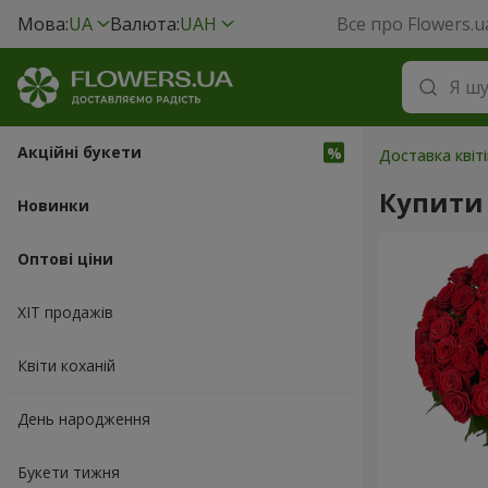
Мова:
UA
Валюта:
UAH
Все про Flowers.u
Акційні букети
Доставка квіті
Купити 
Новинки
Оптові ціни
ХІТ продажів
Квіти коханій
День народження
Букети тижня