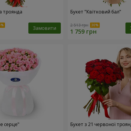
а троянда
Букет "Квітковий бал"
2 513 грн
Замовити
е серце"
Букет з 21 червоної троя