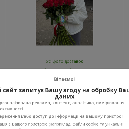
Усі фото доставок
Замовити цей товар
Вітаємо!
 сайт запитує Вашу згоду на обробку В
даних
рсоналізована реклама, контент, аналітика, вимірювання
ективності
ереження і/або доступ до інформації на Вашому пристрої
нуси
ція з Вашого пристрою (наприклад, файли cookie та унікальні