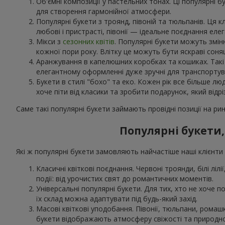
Об'ємні композиції у пастельних тонах. Ці популярні б
для створення гармонійної атмосфери.
Популярні букети з троянд, півоній та тюльпанів. Ця 
любові і пристрасті, півонії — ідеальне поєднання еле
Мікси з
сезонних квітів
. Популярні букети можуть змін
кожної пори року. Влітку це можуть бути яскраві соня
Аранжування в капелюшних коробках та кошиках. Такі н
елегантному оформленні дуже зручні для транспортува
Букети в стилі "бохо" та еко. Кожен рік все більше лю
хоче піти від класики та зробити подарунок, який відрі
Саме такі популярні букети займають провідні позиції на рин
Популярні букети,
Які ж популярні букети замовляють найчастіше наші клієнти в
Класичні квіткові поєднання. Червоні троянди, білі лілі
події: від урочистих свят до романтичних моментів.
Універсальні популярні букети. Для тих, хто не хоче по
їх склад можна адаптувати під будь-який захід.
Масові квіткові уподобання. Півонії, тюльпани, рома
букети відображають атмосферу свіжості та природно