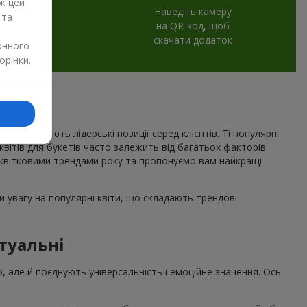
ж цей
Наведіть камеру
 та
на QR-код, щоб
скачати додаток
онного
орінки.
рік утримують лідерські позиції серед клієнтів. Ті популярні
 квітів для букетів часто залежить від багатьох факторів:
квітковими трендами року та пропонуємо вам найкращі
 увагу на популярні квіти, що складають трендові
туальні
о, але й поєднують універсальність і емоційне значення. Ось