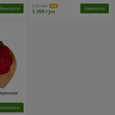
5 229 грн
Замовити
Замовити
 червоних
Замовити