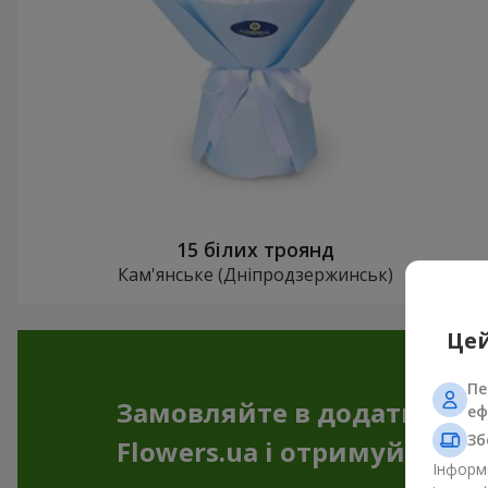
15 білих троянд
Кам'янське (Дніпродзержинськ)
Цей
Пе
Замовляйте в додатку
еф
Зб
Flowers.ua і отримуйте бо
Інформа