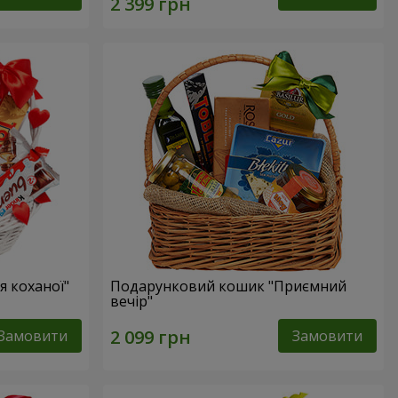
 коханої"
Подарунковий кошик "Приємний
вечір"
Замовити
Замовити