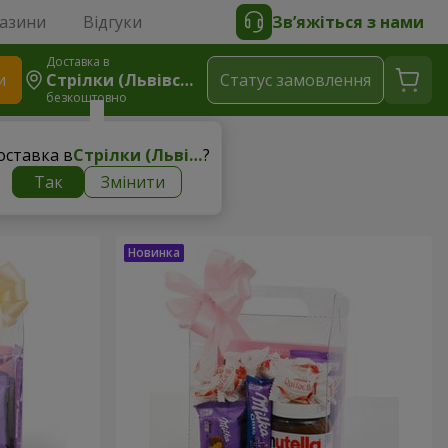
газини
Відгуки
Зв’яжіться з нами
Доставка в
и
Стрілки (Львівський Р-Н)
Статус замовлення
безкоштовно
зини
оставка в
Стрілки (Львівський р-н)
?
Так
Змінити