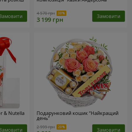
4 570 грн
Замовити
Замовити
 & Nutella
Подарунковий кошик “Найкращий
день”
2 999 грн
Замовити
Замовити