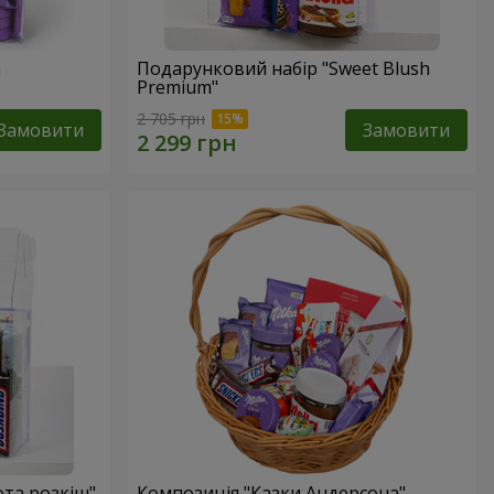
a
Подарунковий набір "Sweet Blush
Premium"
2 705 грн
Замовити
Замовити
ота розкіш"
Композиція "Казки Андерсона"