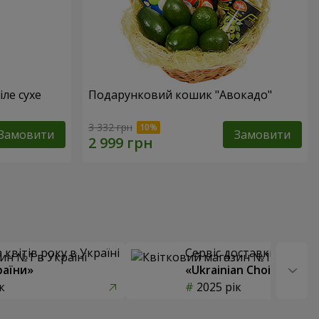
іле сухе
Подарунковий кошик "Авокадо"
3 332 грн
Замовити
Замовити
квітів року в Україні
Сервіс доставки квітів
раїни»
«Ukrainian Choice»
к
2025 рік