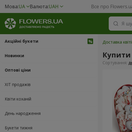
Мова:
UA
Валюта:
UAH
Все про Flowers.u
Акційні букети
Доставка квіті
Купити
Новинки
Сортування:
д
Оптові ціни
ХІТ продажів
Квіти коханій
День народження
Букети тижня