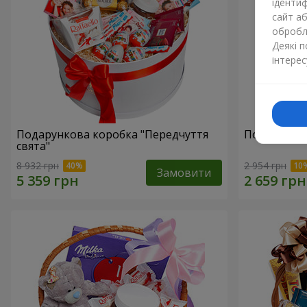
ідентиф
сайт а
обробля
Деякі 
інтерес
Подарункова коробка "Передчуття
Подарунков
свята"
8 932 грн
2 954 грн
Замовити