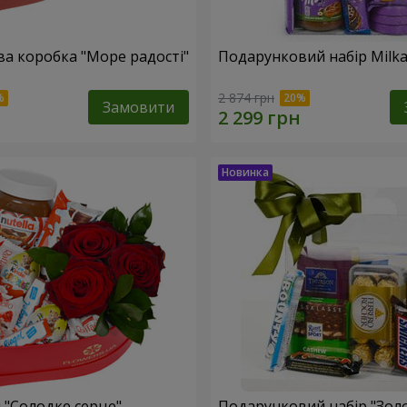
а коробка "Море радості"
Подарунковий набір Milk
2 874 грн
Замовити
 "Солодке серце"
Подарунковий набір "Зол