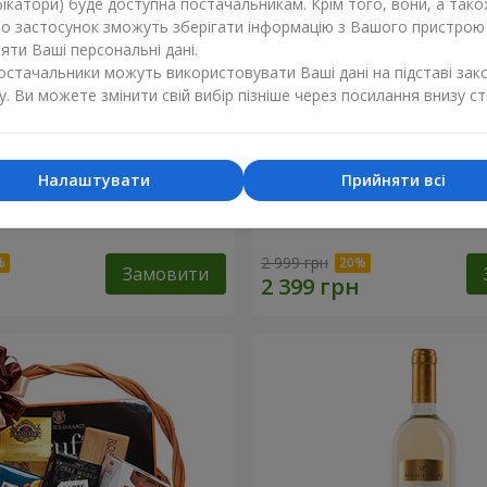
ікатори) буде доступна постачальникам. Крім того, вони, а тако
бо застосунок зможуть зберігати інформацію з Вашого пристрою
ти Ваші персональні дані.
постачальники можуть використовувати Ваші дані на підставі зак
у. Ви можете змінити свій вибір пізніше через посилання внизу ст
Налаштувати
Прийняти всі
ий кошик "Дитяче свято!"
Подарунковий кошик "Ам
2 999 грн
Замовити