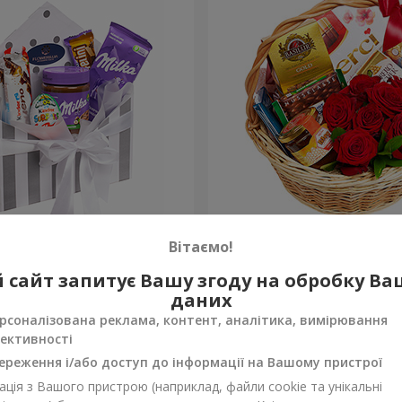
 "Солодка ніжність"
Подарунковий кошик "Кла
Вітаємо!
4 374 грн
 сайт запитує Вашу згоду на обробку В
Замовити
даних
рсоналізована реклама, контент, аналітика, вимірювання
ективності
ереження і/або доступ до інформації на Вашому пристрої
ція з Вашого пристрою (наприклад, файли cookie та унікальні