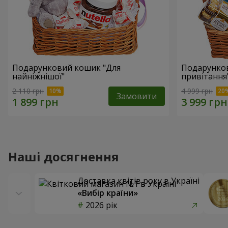
Подарунковий кошик "Для
Подарунков
найніжнішої"
привітання
2 110 грн
4 999 грн
Замовити
Наші досягнення
Доставка квітів року в Україні
«Вибір країни»
2026 рік