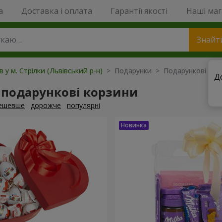
a
Доставка і оплата
Гарантії якості
Наші ма
Знайт
в у м. Стрілки (Львівський р-н)
> Подарунки > Подарункові кор
Д
 подарункові корзини
ешевше
дорожче
популярні