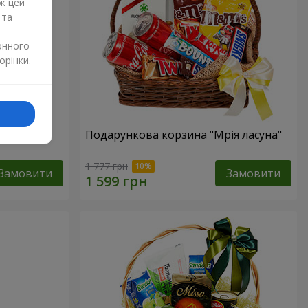
ж цей
 та
онного
орінки.
ур"
Подарункова корзина "Мрія ласуна"
1 777 грн
Замовити
Замовити