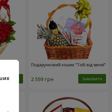
сика"
Подарунковий кошик "Тобі від мене!"
аших
Замовити
Замовити