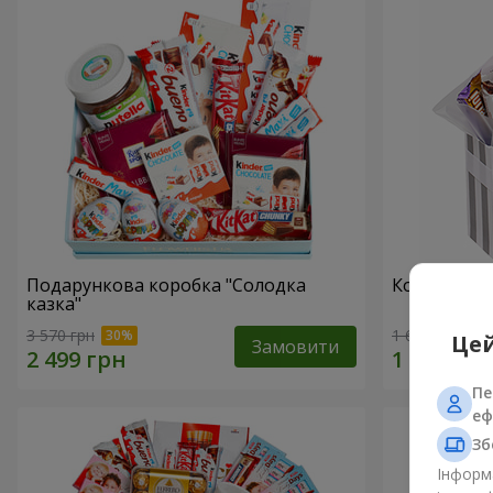
Подарункова коробка "Солодка
Композиція
казка"
3 570 грн
1 666 грн
Цей
Замовити
Пе
еф
Зб
Інформа