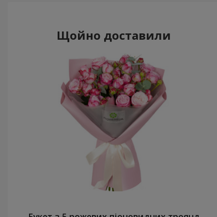
Щойно доставили
Букет з 5 рожевих піоновидних троянд