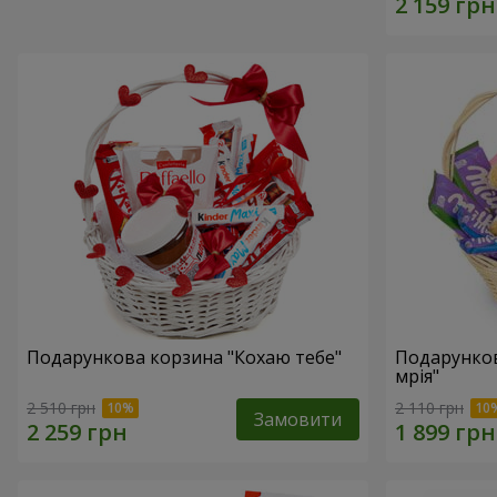
Подарункова корзина "Кохаю тебе"
Подарунко
мрія"
2 510 грн
2 110 грн
Замовити