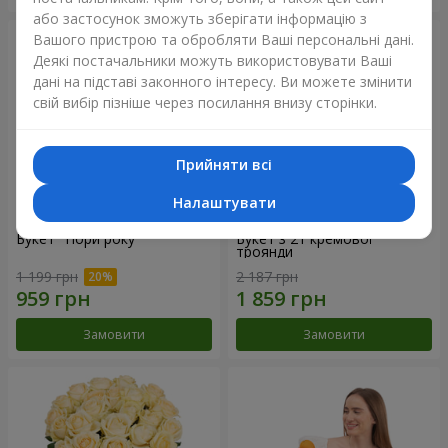
або застосунок зможуть зберігати інформацію з
Вашого пристрою та обробляти Ваші персональні дані.
Деякі постачальники можуть використовувати Ваші
дані на підставі законного інтересу. Ви можете змінити
свій вибір пізніше через посилання внизу сторінки.
Прийняти всі
Налаштувати
Букет "Пори року"
Букет з 21 кремової
троянди
1 199 грн
2 187 грн
Замовити
Замовити