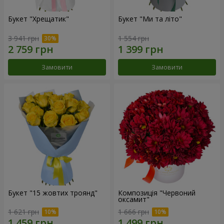
Букет "Хрещатик"
Букет "Ми та літо"
3 941 грн
1 554 грн
Замовити
Замовити
Букет "15 жовтих троянд"
Композиція "Червоний
оксамит"
1 621 грн
1 666 грн