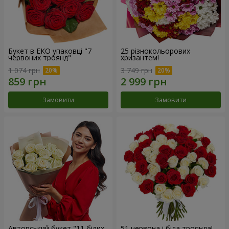
Букет в ЕКО упаковці "7
25 різнокольорових
червоних троянд"
хризантем!
1 074 грн
3 749 грн
Замовити
Замовити
Авторський букет "11 білих
51 червона і біла троянда!