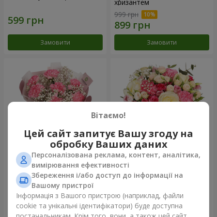
хризантем
999 грн
Замовити
Замовити
Вітаємо!
Цей сайт запитує Вашу згоду на
обробку Ваших даних
Персоналізована реклама, контент, аналітика,
Букет "Королева
Квіти в коробці "Помпадур"
вимірювання ефективності
Карибського моря"
Збереження і/або доступ до інформації на
1 374 грн
2 199 грн
Вашому пристрої
Інформація з Вашого пристрою (наприклад, файли
cookie та унікальні ідентифікатори) буде доступна
Замовити
Замовити
постачальникам. Крім того, вони, а також цей сайт