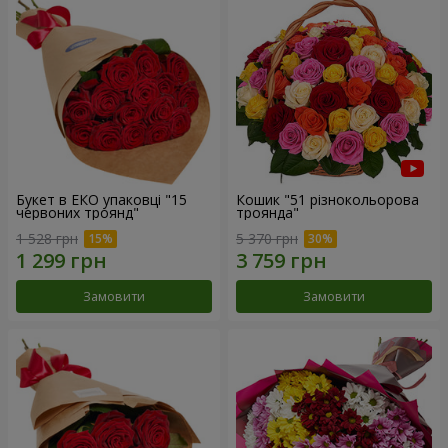
Букет в ЕКО упаковці "15
Кошик "51 різнокольорова
червоних троянд"
троянда"
1 528 грн
5 370 грн
Замовити
Замовити