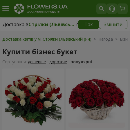
Доставка в
Стрілки (Львівський р-н)
?
Так
Змінити
Доставка в
Стрілки (Львівський р-н)
|
безкоштовно
Доставка квітів у м. Стрілки (Львівський р-н)
> Нагода > Бізне
Купити бізнес букет
Сортування:
дешевше
дорожче
популярні