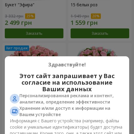
Букет "Эфира"
15 белых роз
3 332 грн
1 949 грн
Заказать
Заказать
Здравствуйте!
Этот сайт запрашивает у Вас
согласие на использование
Ваших данных
Персонализированная реклама и контент,
аналитика, определение эффективности
Хранение и/или доступ к информации на
Цветы в коробке "Розовый
Композиция "Баллада о
оазис"
маме"
Вашем устройстве
2 749 грн
2 199 грн
Информация с Вашего устройства (например, файлы
cookie и уникальные идентификаторы) будет доступна
поставщикам. Кроме того, они, а также этот сайт или