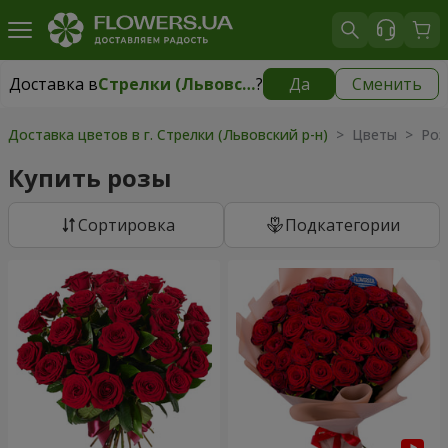
Доставка в
Стрелки (Львовский р-н)
?
Да
Сменить
Доставка в
Стрелки (Львовский р-н)
|
бесплатно
Доставка цветов в г. Стрелки (Львовский р-н)
> Цветы > Роз
Купить розы
Cортировка
Подкатегории