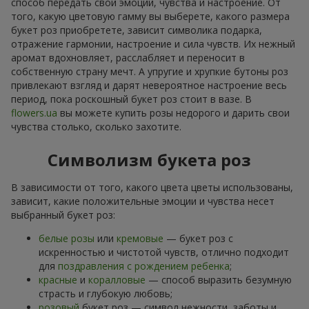
способ передать свои эмоции, чувства и настроение. От
того, какую цветовую гамму вы выберете, какого размера
букет роз приобретете, зависит символика подарка,
отражение гармонии, настроение и сила чувств. Их нежный
аромат вдохновляет, расслабляет и переносит в
собственную страну мечт. А упругие и хрупкие бутоны роз
привлекают взгляд и дарят невероятное настроение весь
период, пока роскошный букет роз стоит в вазе. В
flowers.ua
вы можете купить розы недорого и дарить свои
чувства столько, сколько захотите.
Символизм букета роз
В зависимости от того, какого цвета цветы использованы,
зависит, какие положительные эмоции и чувства несет
выбранный букет роз:
белые розы
или
кремовые
— букет роз с
искренностью и чистотой чувств, отлично подходит
для
поздравления с рождением ребенка
;
красные
и
коралловые
— способ выразить безумную
страсть и глубокую любовь;
розовый
букет роз — символ нежности, заботы и