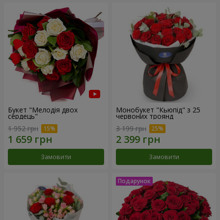
Букет "Мелодія двох
Монобукет "Кьюпід" з 25
сердець"
червоних троянд
1 952 грн
3 199 грн
Замовити
Замовити