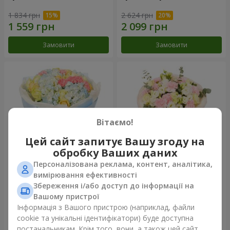
1 834 грн
2 624 грн
Замовити
Замовити
Вітаємо!
Цей сайт запитує Вашу згоду на
обробку Ваших даних
Персоналізована реклама, контент, аналітика,
Букет "Небесна блакить"
Букет "Secret"
вимірювання ефективності
Збереження і/або доступ до інформації на
5 014 грн
2 510 грн
Вашому пристрої
Інформація з Вашого пристрою (наприклад, файли
cookie та унікальні ідентифікатори) буде доступна
Замовити
Замовити
постачальникам. Крім того, вони, а також цей сайт