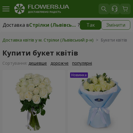
Доставка в
Стрілки (Львівський р-н)
?
Так
Змінити
Доставка в
Стрілки (Львівський р-н)
|
безкоштовно
Доставка квітів у м. Стрілки (Львівський р-н)
> Букети квітів
Купити букет квітів
Сортування:
дешевше
дорожче
популярні