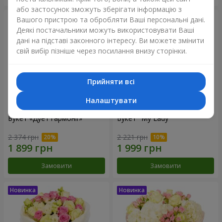
або застосунок зможуть зберігати інформацію з
Вашого пристрою та обробляти Ваші персональні дані.
Деякі постачальники можуть використовувати Ваші
дані на підставі законного інтересу. Ви можете змінити
свій вибір пізніше через посилання внизу сторінки.
Прийняти всі
Налаштувати
Букет «Дует гармонії»
Букет "My Lady"
2 374 грн
2 221 грн
Замовити
Замовити