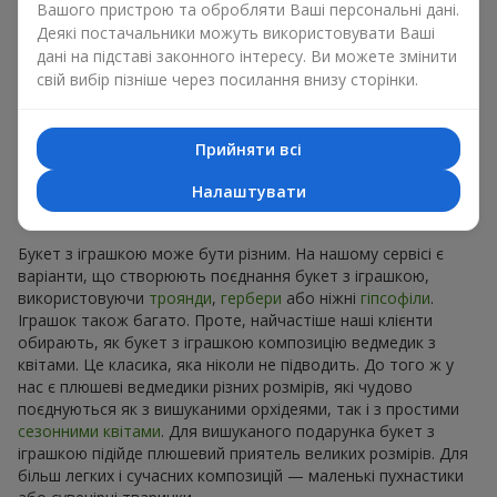
Вашого пристрою та обробляти Ваші персональні дані.
довгі роки.
Деякі постачальники можуть використовувати Ваші
Приємні на дотик іграшки викликають відчуття спокою та
дані на підставі законного інтересу. Ви можете змінити
домашній затишок. Тому букет з іграшкою – це дійсно
свій вибір пізніше через посилання внизу сторінки.
відмінний спосіб лишити спогад про того, хто подарував
цей букет з іграшкою.
Прийняти всі
Популярні комбінації букетів і
Налаштувати
іграшок
Букет з іграшкою може бути різним. На нашому сервісі є
варіанти, що створюють поєднання букет з іграшкою,
використовуючи
троянди
,
гербери
або ніжні
гіпсофіли
.
Іграшок також багато. Проте, найчастіше наші клієнти
обирають, як букет з іграшкою композицію ведмедик з
квітами. Це класика, яка ніколи не підводить. До того ж у
нас є плюшеві ведмедики різних розмірів, які чудово
поєднуються як з вишуканими орхідеями, так і з простими
сезонними квітами
. Для вишуканого подарунка букет з
іграшкою підійде плюшевий приятель великих розмірів. Для
більш легких і сучасних композицій — маленькі пухнастики