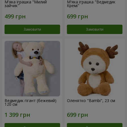
М'яка іграшка "Милий
М'яка іграшка "Ведмедик
зайчик"
Кремі"
Замовити
Замовити
Ведмедик гігант (бежевий)
Оленятко "Bambi", 23 см
120 см