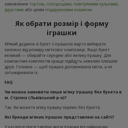
замовлення
тортом
,
солодощами
,
повітряними кульками
,
фруктами
або цілим
подарунковим кошиком
.
Як обрати розмір і форму
іграшки
М’який доданок в букет з іграшкою варто вибирати
залежно від розміру квіткової композиції. Якщо букет
великий — обирайте середню або велику іграшку. Для
компактних комплектів краще підійдуть невеликі плюшеві
друзі. Головне — щоб іграшка доповнювала квіти, а не
затьмарювала їх.
FAQ
Чи можна замовити лише м’яку іграшку без букета в
м. Стрілки (Львівський р-н)?
Так. Ви можете м’яку іграшку окремо без букета.
Які бренди м’яких іграшок представлені на сайті?
У каталозі представлені якісні іграшки від найкращих