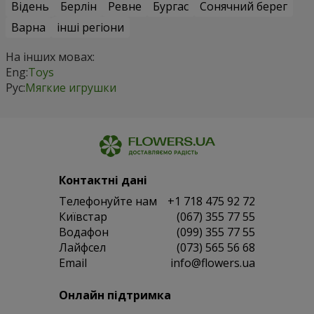
Відень
Берлін
Ревне
Бургас
Сонячний берег
Варна
інші регіони
На інших мовах:
Eng:
Toys
Рус:
Мягкие игрушки
Контактні дані
Телефонуйте нам
+1 718 475 92 72
Київстар
(067) 355 77 55
Водафон
(099) 355 77 55
Лайфсел
(073) 565 56 68
Email
info@flowers.ua
Онлайн підтримка