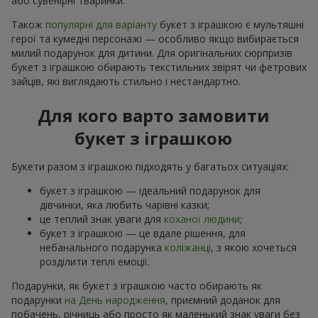
або сувенірні тваринки.
Також
популярні для варіанту
букет з іграшкою є мультяшні
герої та кумедні персонажі — особливо якщо вибирається
милий подарунок для дитини. Для оригінальних сюрпризів
букет з іграшкою обирають текстильних звірят чи фетрових
зайців, які виглядають стильно і нестандартно.
Для кого варто замовити
букет з іграшкою
Букети разом з іграшкою підходять у багатьох ситуаціях:
букет з іграшкою — ідеальний подарунок для
дівчинки, яка любить чарівні казки;
це теплий знак уваги для
коханої людини
;
букет з іграшкою — це вдале рішення, для
небанального подарунка
коліжанці
, з якою хочеться
розділити теплі емоції.
Подарунки, як букет з іграшкою часто обирають як
подарунки
на День народження
, приємний доданок для
побачень, річниць або просто як маленький знак уваги без