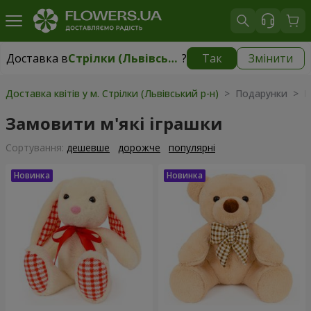
Доставка в
Стрілки (Львівський р-н)
?
Так
Змінити
Доставка в
Стрілки (Львівський р-н)
|
безкоштовно
Доставка квітів у м. Стрілки (Львівський р-н)
> Подарунки > М'
Замовити м'які іграшки
Сортування:
дешевше
дорожче
популярні