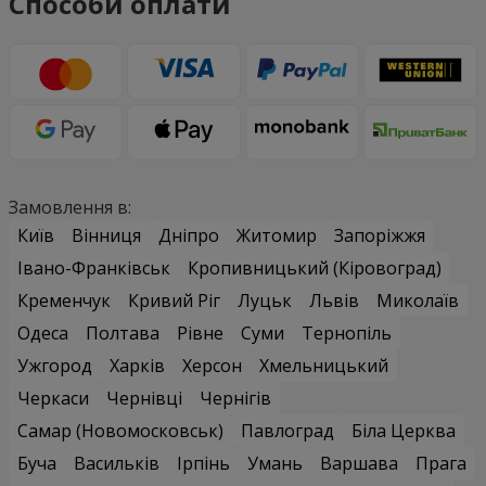
Способи оплати
Замовлення в:
Київ
Вінниця
Дніпро
Житомир
Запоріжжя
Івано-Франківськ
Кропивницький (Кіровоград)
Кременчук
Кривий Ріг
Луцьк
Львів
Миколаїв
Одеса
Полтава
Рівне
Суми
Тернопіль
Ужгород
Харків
Херсон
Хмельницький
Черкаси
Чернівці
Чернігів
Самар (Новомосковськ)
Павлоград
Біла Церква
Буча
Васильків
Ірпінь
Умань
Варшава
Прага