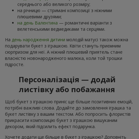
середнього або великого розміру;
на річницю — стримані композиції з ніжними
плюшевими друзями;
на день Валентина
— романтичні варіанти з
велетенськими ведмедиками та серцями.
На
день народження дитини
молодій матусі також можна
подарувати букет з іграшкою. Квіти стануть приємним
сюрпризом для неї. А ніжний плюшевий приятель стане
власністю новонародженого малюка, коли той трошки
підросте.
Персоналізація — додай
листівку або побажання
Щоб букет з іграшкою приніс ще більше позитивних емоцій,
потрібні важливі слова. Додайте до замовлення іграшка та
букет листівку з вашим текстом. Або попросить флористів
прикрасити композицію букет з іграшкою вишуканим
декором, який підсилить ефект подарунка.
Хочете додати ще більше в букет з іграшкою? Доповніть