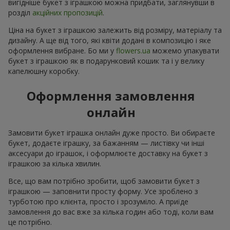
вигідніше букет з іграшкою можна придбати, заглянувши в
розділ
акційних пропозицій
.
Ціна на букет з іграшкою залежить від розміру, матеріалу та
дизайну. А ще від того, які квіти додані в композицію і яке
оформлення вибране. Бо ми у
flowers.ua
можемо упакувати
букет з іграшкою як в подарунковий кошик та і у велику
капелюшну коробку.
Оформлення замовлення
онлайн
Замовити букет іграшка онлайн дуже просто. Ви обираєте
букет, додаєте іграшку, за бажанням — листівку чи інші
аксесуари до іграшок, і оформлюєте доставку на букет з
іграшкою за кілька хвилин.
Все, що вам потрібно зробити, щоб замовити букет з
іграшкою — заповнити просту форму. Усе зроблено з
турботою про клієнта, просто і зрозуміло. А приїде
замовлення до вас вже за кілька годин або тоді, коли вам
це потрібно.