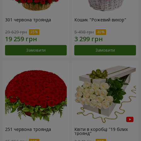
301 червона троянда
Кошик "Рожевий вихор"
29 629 грн
5 498 грн
Замовити
Замовити
251 червона троянда
Квіти в коробці "19 білих
троянд"