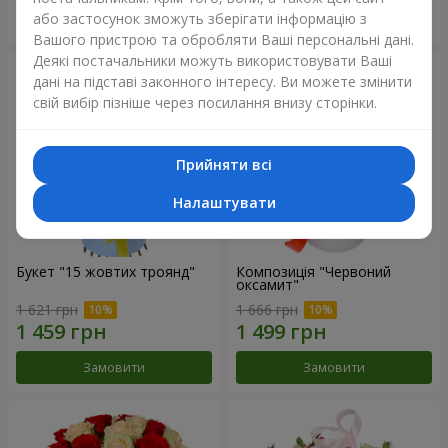
або застосунок зможуть зберігати інформацію з
Замовити
Замовити
Вашого пристрою та обробляти Ваші персональні дані.
Деякі постачальники можуть використовувати Ваші
дані на підставі законного інтересу. Ви можете змінити
свій вибір пізніше через посилання внизу сторінки.
Прийняти всі
Налаштувати
Букет "15 жовтих троянд"
Композиція "Червоний
оксамит"
1 621 грн
1 666 грн
Замовити
Замовити