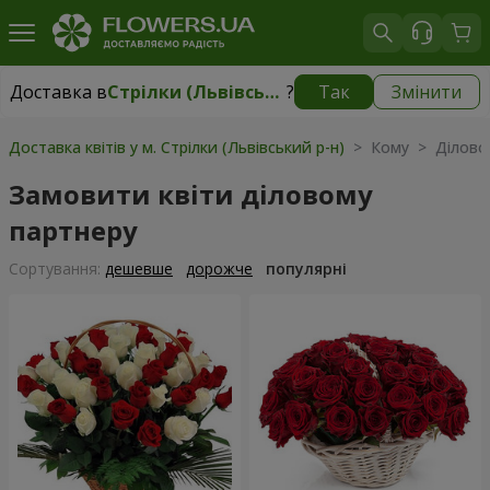
Доставка в
Стрілки (Львівський р-н)
?
Так
Змінити
Доставка в
Стрілки (Львівський р-н)
|
безкоштовно
Доставка квітів у м. Стрілки (Львівський р-н)
> Кому > Ділово
Замовити квіти діловому
партнеру
Сортування:
дешевше
дорожче
популярні