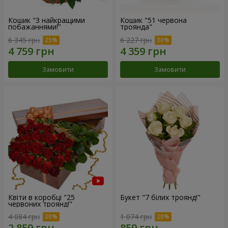
Кошик "З найкращими
Кошик "51 червона
побажаннями!"
троянда"
6 345 грн
6 227 грн
Замовити
Замовити
Квіти в коробці "25
Букет "7 білих троянд!"
червоних троянд!"
4 084 грн
1 074 грн