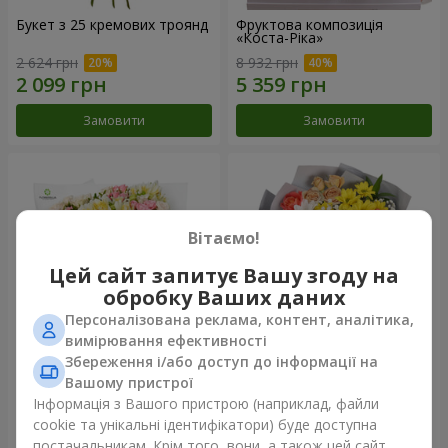
Букет з 25 кремових троянд
Фруктова композиція
«Коста-Ріка»
2 624 грн
8 932 грн
Замовити
Замовити
Вітаємо!
Цей сайт запитує Вашу згоду на
обробку Ваших даних
Персоналізована реклама, контент, аналітика,
вимірювання ефективності
Збереження і/або доступ до інформації на
Букет "Хрещатик"
Букет "Ми та літо"
Вашому пристрої
Інформація з Вашого пристрою (наприклад, файли
3 941 грн
1 554 грн
cookie та унікальні ідентифікатори) буде доступна
постачальникам. Крім того, вони, а також цей сайт