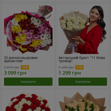
25 різнокольорових
Авторський букет "11 білих
хризантем!
троянд!"
3 874 грн
1 443 грн
Замовити
Замовити