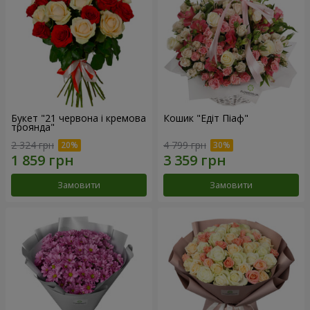
Букет "21 червона і кремова
Кошик "Едіт Піаф"
троянда"
2 324 грн
4 799 грн
Замовити
Замовити