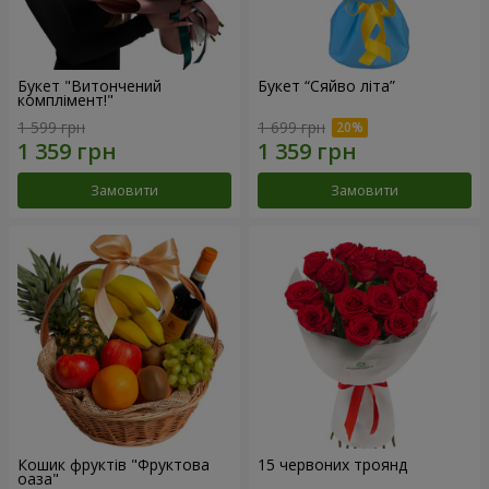
Букет "Витончений
Букет “Сяйво літа”
комплімент!"
1 599 грн
1 699 грн
Замовити
Замовити
Кошик фруктів "Фруктова
15 червоних троянд
оаза"